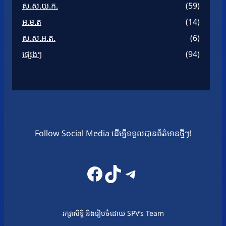
ស.ស.យ.ក.
(59)
អ.ម.ត
(14)
ស.ស.អ.ត.
(6)
ផ្សេងៗ
(94)
Follow Social Media ដើម្បីទទួលបានព័ត៌មានថ្មីៗ!
Facebook
TikTok
Telegram
រក្សាសិទ្ធិ និងរៀបចំដោយ SPV’s Team