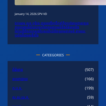
January 14, 2026
.
SPV-VD
ឯកឧត្តម សុខ ពុទ្ធិវុធ បានអញ្ជើញដឹកនាំកិច្ចប្រជុំតាមដានវឌ្ឍន
ភាពការងារវិស័យបច្ចេកវិទ្យាគមនាគមន៍និងព័ត៌មាននិង
វិស័យឌីជីថលក្រសួងប្រៃសណីយ៍និងទូរគមនាគមន៍ តាមរយៈ
ប្រព័ន្ធវីដេអូសន្និសីទ
CATEEGORIES
ព័ត៌មាន
(507)
នយោបាយ
(166)
ក.ប.ទ.
(199)
ស.ស.យ.ក.
(59)