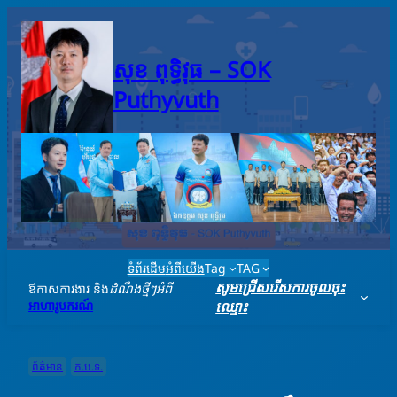
Skip
to
content
សុខ ពុទ្ធិវុធ – SO​K
Puthyvuth
ទំព័រដើម
អំពីយើង
Tag
TAG
សូមជ្រើសរើសការចូលចុះ
ឪកាសការងារ និង
ដំណឹងថ្មីៗអំពី
អាហារូបករណ៍
ឈ្មោះ
ព័ត៌មាន
ក.ប.ទ.