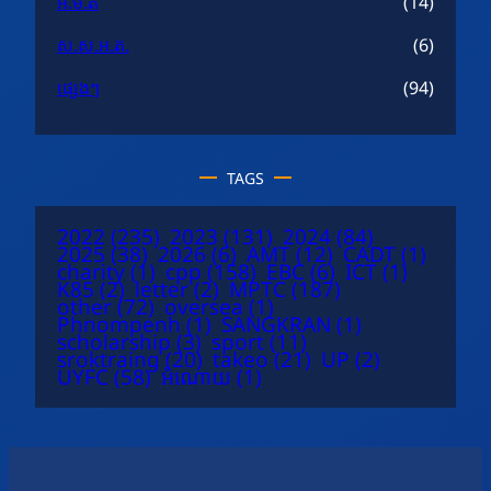
អ.ម.ត
(14)
ស.ស.អ.ត.
(6)
ផ្សេងៗ
(94)
TAGS
2022
(235)
2023
(131)
2024
(84)
2025
(38)
2026
(6)
AMT
(12)
CADT
(1)
charity
(1)
cpp
(158)
EBC
(6)
ICT
(1)
K85
(2)
letter
(2)
MPTC
(187)
other
(72)
oversea
(1)
Phnompenh
(1)
SANGKRAN
(1)
scholarship
(3)
sport
(11)
sroktraing
(20)
takeo
(21)
UP
(2)
UYFC
(58)
អំណោយ
(1)