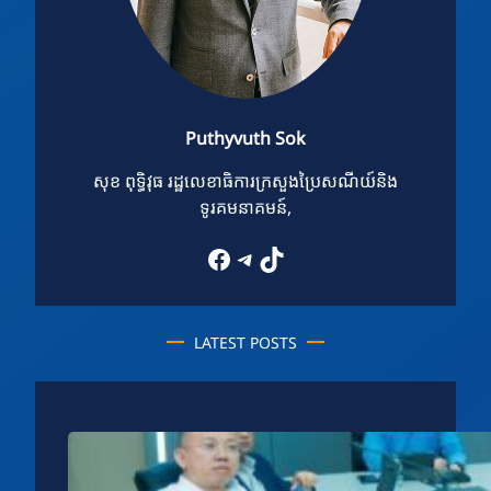
Puthyvuth Sok
សុខ ពុទ្ធិវុធ រដ្ឋលេខាធិការក្រសួងប្រៃសណីយ៍និង
ទូរគមនាគមន៍,
Facebook
Telegram
TikTok
LATEST POSTS