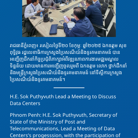
រាជធានីភ្នំពេញ៖ រសៀលថ្ងៃទី២០ ខែកុម្ភៈ ឆ្នាំ២០២៥ ឯកឧត្តម សុខ
ពុទ្ធិវុធ រដ្ឋលេខាធិការក្រសួងប្រៃសណីយ៍និងទូរគមនាគមន៍ បាន
អញ្ជើញដឹកនាំកិច្ចប្រជុំពិភាក្សាអំពីវឌ្ឍនភាពការងារមជ្ឈមណ្ឌល
ទិន្នន័យ ដោយមានការអញ្ជើញចូលរួមពី ឯកឧត្ដម លោក ថ្នាក់ដឹកនាំ
និងមន្ត្រីក្រសួងប្រៃសណីយ៍និងទូរគមនាគមន៍ នៅទីស្ដីការក្រសួង
ប្រៃសណីយ៍និងទូរគមនាគមន៍។
H.E. Sok Puthyvuth Lead a Meeting to Discuss
Data Centers
Phnom Penh: H.E. Sok Puthyvuth, Secretary of
State of the Ministry of Post and
Telecommunications, Lead a Meeting of Data
Centers’s progesssion, with the participation of