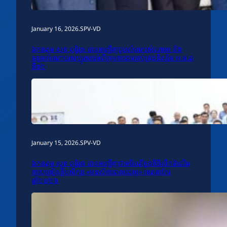
January 16, 2026
.
SPV-VD
ឯកឧត្តម សុខ ពុទ្ធិវុធ បានអញ្ជើញជួបសំណេះសំណាល និង
ទទួលអំណោយសប្បុរសធម៌ពីក្រុមការងារគ្រប់គ្រងនិស្សិត អ.ម.ត
ទី១២
January 15, 2026
.
SPV-VD
ឯកឧត្តម សុខ ពុទ្ធិវុធ បានអញ្ជើញជាអធិបតីក្នុងពិធីបើកដំណើរ
ការបង្រៀនក្លឹបសិក្សា «មនសិការពលរដ្ឋល្អ» ខេត្តតាកែវ
ឆ្នាំ២០២៦