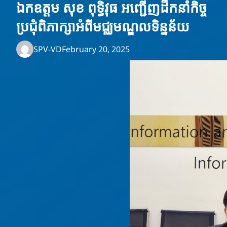
ឯកឧត្តម សុខ ពុទ្ធិវុធ អញ្ជើញដឹកនាំកិច្ច
ប្រជុំពិភាក្សាអំពីមជ្ឈមណ្ឌលទិន្នន័យ
SPV-VD
February 20, 2025