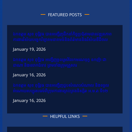
FEATURED POSTS
ឯកឧត្តម សុខ ពុទ្ធិវុធ បានអញ្ជើញដឹកនាំកិច្ចប្រជុំតាមដានវឌ្ឍនភាព
ការងារវិស័យបច្ចេកវិទ្យាគមនាគមន៍និងព័ត៌មាននិងវិស័យឌីជីថល
January 19, 2026
ឯកឧត្តម សុខ ពុទ្ធិវុធ អញ្ជើញចូលរួមរំលែកមរណទុក្ខ ឧកញ៉ា ជា
ដាណា និងលោកជំទាវ ព្រមទាំងក្រុមគ្រួសារ
January 16, 2026
ឯកឧត្តម សុខ ពុទ្ធិវុធ បានអញ្ជើញជួបសំណេះសំណាល និងទទួល
អំណោយសប្បុរសធម៌ពីក្រុមការងារគ្រប់គ្រងនិស្សិត អ.ម.ត ទី១២
January 16, 2026
HELPFUL LINKS