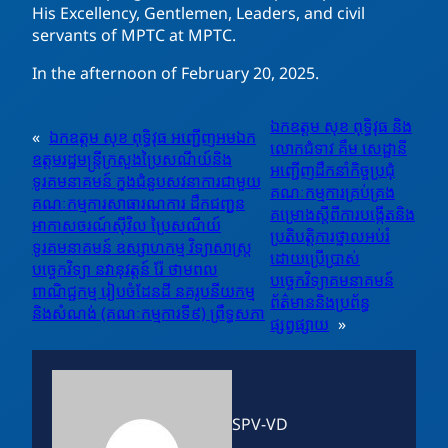
His Excellency, Gentlemen, Leaders, and civil
servants of MPTC at MPTC.
In the afternoon of February 20, 2025.
ឯកឧត្តម សុខ ពុទ្ធិវុធ និង
«
ឯកឧត្តម សុខ ពុទ្ធិវុធ អញ្ជើញអមឯក
លោកជំទាវ គឹម សេដ្ឋានី
ឧត្តមរដ្ឋមន្រ្តីក្រសួងប្រៃសណីយ៍និង
អញ្ជើញដឹកនាំកិច្ចប្រជុំ
ទូរគមនាគមន៍ ក្នុងជំនួបសវនាការជាមួយ
គណៈកម្មការគ្រប់គ្រង
គណៈកម្មការសាធារណការ ដឹកជញ្ជូន
គម្រោងស្តីពីការបង្កើតនិង
អាកាសចរណ៍ស៊ីវិល ប្រៃសណីយ៍
ប្រតិបត្តិការថ្នាលអប់រំ
ទូរគមនាគមន៍ ឧស្សាហកម្ម វិទ្យាសាស្ត្រ
ដោយប្រើប្រាស់
បច្ចេកវិទ្យា នវានុវត្តន៍ រ៉ែ ថាមពល
បច្ចេកវិទ្យាគមនាគមន៍
ពាណិជ្ជកម្ម រៀបចំដែនដី នគរូបនីយកម្ម
ព័ត៌មាននិងប្រព័ន្ធ
និងសំណង់ (គណៈកម្មការទី៩) ព្រឹទ្ធសភា
ផ្សព្វផ្សាយ
»
SPV-VD