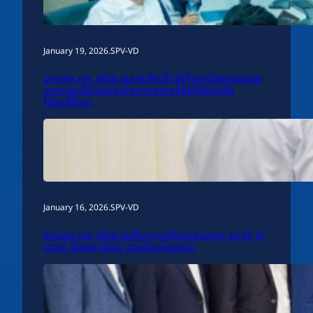
January 19, 2026
.
SPV-VD
ឯកឧត្តម សុខ ពុទ្ធិវុធ បានអញ្ជើញដឹកនាំកិច្ចប្រជុំតាមដានវឌ្ឍន
ភាពការងារវិស័យបច្ចេកវិទ្យាគមនាគមន៍និងព័ត៌មាននិង
វិស័យឌីជីថល
January 16, 2026
.
SPV-VD
ឯកឧត្តម សុខ ពុទ្ធិវុធ អញ្ជើញចូលរួមរំលែកមរណទុក្ខ ឧកញ៉ា ជា
ដាណា និងលោកជំទាវ ព្រមទាំងក្រុមគ្រួសារ