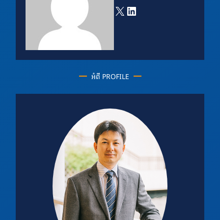
X
LinkedIn
អំពី PROFILE