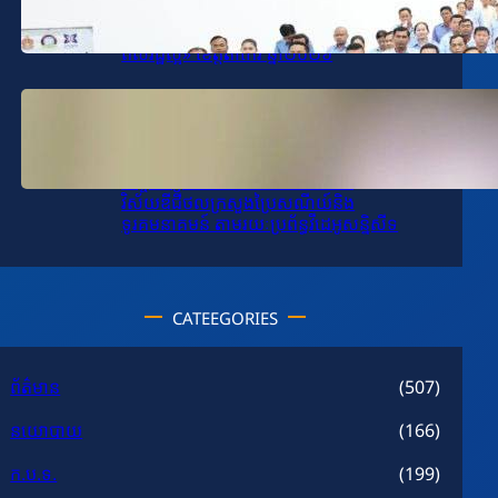
ឯកឧត្តម សុខ ពុទ្ធិវុធ បានអញ្ជើញជាអធិបតីក្នុង
ពិធីបើកដំណើរការបង្រៀនក្លឹបសិក្សា «មនសិការ
ពលរដ្ឋល្អ» ខេត្តតាកែវ ឆ្នាំ២០២៦
January 14, 2026
.
SPV-VD
ឯកឧត្តម សុខ ពុទ្ធិវុធ បានអញ្ជើញដឹកនាំកិច្ចប្រជុំ
តាមដានវឌ្ឍនភាពការងារវិស័យ
បច្ចេកវិទ្យាគមនាគមន៍និងព័ត៌មាននិង
វិស័យឌីជីថលក្រសួងប្រៃសណីយ៍និង
ទូរគមនាគមន៍ តាមរយៈប្រព័ន្ធវីដេអូសន្និសីទ
CATEEGORIES
ព័ត៌មាន
(507)
នយោបាយ
(166)
ក.ប.ទ.
(199)