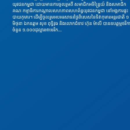
យុវជនកម្ពុជា ដោយមានការចូលរួមពី សមាជិកអចិន្ត្រៃយ៍ និងសមាជិក
គណៈកម្មាធិការកណ្តាលសហភាពសហព័ន្ធយុវជនកម្ពុជា នៅអង្គការផ្ទះ
បាយកុមារ។ ដេីម្បីចូលរួមអបអរសាទរថ្ងៃពិសេសនៃទិវាកុមារអន្តរជាតិ ១
មិថុនា ឯកឧត្តម សុខ ពុទ្ធិវុធ និងលោកជំទាវ ហ៊ុន ម៉ាលី បានឧបត្ថម្ភថវិក
ចំនួន ១.០០០ដុល្លារអាមេរិក…