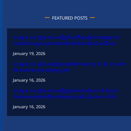
FEATURED POSTS
ឯកឧត្តម សុខ ពុទ្ធិវុធ បានអញ្ជើញដឹកនាំកិច្ចប្រជុំតាមដានវឌ្ឍនភាព
ការងារវិស័យបច្ចេកវិទ្យាគមនាគមន៍និងព័ត៌មាននិងវិស័យឌីជីថល
January 19, 2026
ឯកឧត្តម សុខ ពុទ្ធិវុធ អញ្ជើញចូលរួមរំលែកមរណទុក្ខ ឧកញ៉ា ជា ដាណា
និងលោកជំទាវ ព្រមទាំងក្រុមគ្រួសារ
January 16, 2026
ឯកឧត្តម សុខ ពុទ្ធិវុធ បានអញ្ជើញជួបសំណេះសំណាល និងទទួល
អំណោយសប្បុរសធម៌ពីក្រុមការងារគ្រប់គ្រងនិស្សិត អ.ម.ត ទី១២
January 16, 2026