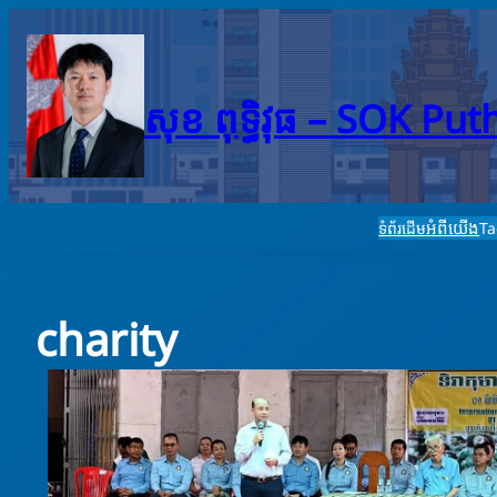
Skip
to
content
សុខ ពុទ្ធិវុធ – SO​K Pu
អំពីយើង
ទំព័រដើម
T
charity