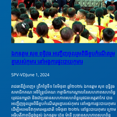
ឯកឧត្តម សុខ ពុទ្ធិវុធ អញ្ជើញចូលរួមពិធីខួបកំណើតរួម
គ្នារបស់កុមារ នៅអង្គការផ្ទះបាយកុមារ
SPV-VD
June 1, 2024
រាជធានីភ្នំពេញ៖ ព្រឹកថ្ងៃទី១ ខែមិថុនា ឆ្នាំ២០២៤ ឯកឧត្តម សុខ ពុទ្ធិវុធ​
សមាជិកគណៈអចិន្ត្រៃយ៍គណៈកម្មាធិការកណ្តាលនៃសហភាពសហព័ន្ធ
យុវជនកម្ពុជា និងជាប្រធានសហភាពសហព័ន្ធយុវជនខេត្តតាកែវ បាន
អញ្ជេីញចូលរួមពិធីខួបកំណើតរួមគ្នារបស់កុមារ នៅអង្គការផ្ទះបាយកុមារ
ដេីម្បីអបអរទិវាកុមារអន្តរជាតិ ១មិថុនា ២០២៤ នៅផ្ទះបាយកុមារ ក្រោម
អធិបតីភាពដ៏ខ្ពង់ខ្ពស់ ឯកឧត្តម ហ៊ុន ម៉ានី ប្រធានសហភាពសហព័ន្ធ