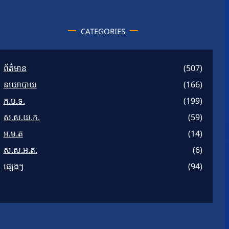
CATEGORIES
ព័ត៌មាន
(507)
នយោបាយ
(166)
ក.ប.ទ.
(199)
ស.ស.យ.ក.
(59)
អ.ម.ត
(14)
ស.ស.អ.ត.
(6)
ផ្សេងៗ
(94)