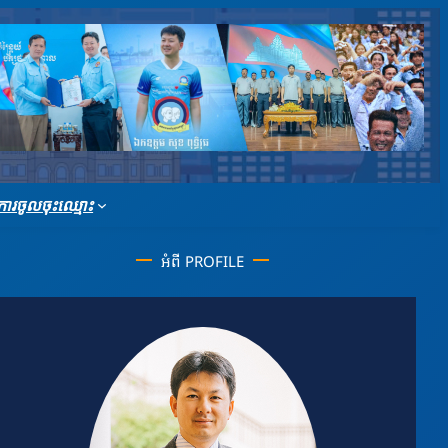
ារចូលចុះឈ្មោះ
អំពី PROFILE