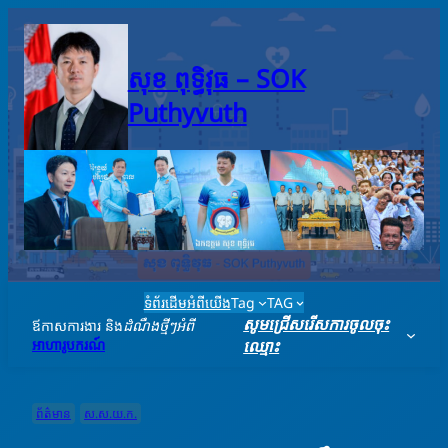
Skip
to
content
សុខ ពុទ្ធិវុធ – SO​K
Puthyvuth
ទំព័រដើម
អំពីយើង
Tag
TAG
សូមជ្រើសរើសការចូលចុះ
ឪកាសការងារ និង
ដំណឹងថ្មីៗអំពី
អាហារូបករណ៍
ឈ្មោះ
ព័ត៌មាន
ស.ស.យ.ក.