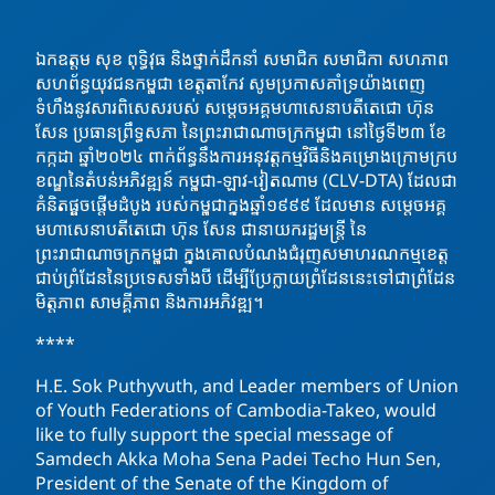
ឯកឧត្តម សុខ ពុទ្ធិវុធ និងថ្នាក់ដឹកនាំ សមាជិក សមាជិកា សហភាព
សហព័ន្ធយុវជនកម្ពុជា ខេត្តតាកែវ សូមប្រកាសគាំទ្រយ៉ាងពេញ
ទំហឹងនូវសារពិសេសរបស់ សម្តេចអគ្គមហាសេនាបតីតេជោ ហ៊ុន
សែន ប្រធានព្រឹទ្ធសភា នៃព្រះរាជាណាចក្រកម្ពុជា នៅថ្ងៃទី២៣ ខែ
កក្កដា ឆ្នាំ២០២៤ ពាក់ព័ន្ធនឹងការអនុវត្តកម្មវិធីនិងគម្រោងក្រោមក្រប
ខណ្ឌនៃតំបន់អភិវឌ្ឍន៍ កម្ពុជា-ឡាវ-វៀតណាម (CLV-DTA) ដែលជា
គំនិតផ្តួចផ្តើមដំបូង របស់កម្ពុជាក្នុងឆ្នាំ១៩៩៩ ដែលមាន សម្តេចអគ្គ
មហាសេនាបតីតេជោ ហ៊ុន សែន ជានាយករដ្ឋមន្រ្តី នៃ
ព្រះរាជាណាចក្រកម្ពុជា
ក្នុងគោលបំណងជំរុញសមាហរណកម្មខេត្ត
ជាប់ព្រំដែននៃប្រទេសទាំងបី ដើម្បីប្រែក្លាយព្រំដែននេះទៅជាព្រំដែន
មិត្តភាព សាមគ្គីភាព និងការអភិវឌ្ឍ។
****
H.E. Sok Puthyvuth, and Leader members of Union
of Youth Federations of Cambodia-Takeo, would
like to fully support the special message of
Samdech Akka Moha Sena Padei Techo Hun Sen,
President of the Senate of the Kingdom of