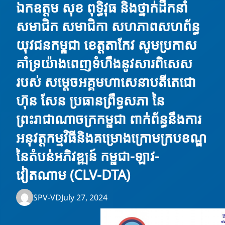
ឯកឧត្តម សុខ ពុទ្ធិវុធ និងថ្នាក់ដឹកនាំ
សមាជិក សមាជិកា សហភាពសហព័ន្ធ
យុវជនកម្ពុជា ខេត្តតាកែវ សូមប្រកាស
គាំទ្រយ៉ាងពេញទំហឹងនូវសារពិសេស
របស់ សម្តេចអគ្គមហាសេនាបតីតេជោ
ហ៊ុន សែន ប្រធានព្រឹទ្ធសភា នៃ
ព្រះរាជាណាចក្រកម្ពុជា ពាក់ព័ន្ធនឹងការ
អនុវត្តកម្មវិធីនិងគម្រោងក្រោមក្របខណ្ឌ
នៃតំបន់អភិវឌ្ឍន៍ កម្ពុជា-ឡាវ-
វៀតណាម (CLV-DTA)
SPV-VD
July 27, 2024