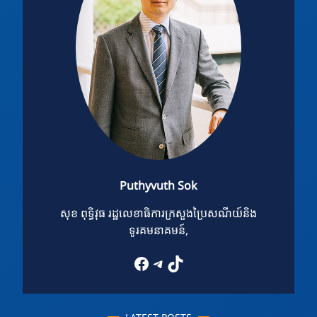
Puthyvuth Sok
សុខ ពុទ្ធិវុធ រដ្ឋលេខាធិការក្រសួងប្រៃសណីយ៍និង
ទូរគមនាគមន៍,
Facebook
Telegram
TikTok