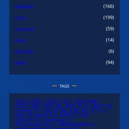
នយោបាយ
(166)
ក.ប.ទ.
(199)
ស.ស.យ.ក.
(59)
អ.ម.ត
(14)
ស.ស.អ.ត.
(6)
ផ្សេងៗ
(94)
TAGS
2022
(235)
2023
(131)
2024
(84)
2025
(38)
2026
(6)
AMT
(12)
CADT
(1)
charity
(1)
cpp
(158)
EBC
(6)
ICT
(1)
K85
(2)
letter
(2)
MPTC
(187)
other
(72)
oversea
(1)
Phnompenh
(1)
SANGKRAN
(1)
scholarship
(3)
sport
(11)