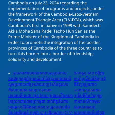
Cambodia on July 23, 2024 regarding the
implementation of programs and projects, under
the framework of the Cambodia-Laos-Vietnam
Development Triangle Area (CLV-DTA), which was
Cambodia’s first initiative in 1999 with Samdech
Akka Moha Sena Padei Techo Hun Sen as the
Prime Minister of the Kingdom of Cambodia in
order to promote the integration of the border
provinces of Cambodia of the three countries to
turn this border into a border of friendship,
solidarity and development.
«
ក្រុមការងារយុវជនគណបក្សប្រជាជន
ឯកឧត្តម សុខ ពុទ្ធិវុធ
កម្ពុជាក្រសួងប្រៃសណីយ៍និងទូរគមនាគមន៍
អញ្ជើញដឹកនាំកិច្ចប្រជុំ
សូមប្រកាសគាំទ្រយ៉ាងពេញទំហឹងនូវសារ
ពិនិត្យវឌ្ឍនភាព
ពិសេសរបស់ សម្តេចអគ្គមហា
ការងារក្រុមការងារ
សេនាបតីតេជោ ហ៊ុន សែន ប្រធានព្រឹទ្ធសភា
ប្រតិបត្តិទី៩ នៃក្រុម
នៃព្រះរាជាណាចក្រកម្ពុជា ពាក់ព័ន្ធនឹងការ
ការងារលើកកម្ពស់
អនុវត្តកម្មវិធីនិងគម្រោងក្រោមក្របខណ្ឌនៃ
គុណភាពសេវា
តំបន់អភិវឌ្ឍន៍ កម្ពុជា-ឡាវ-វៀតណាម (CLV-
ទូរគមនាគមន៍នៅក្នុង