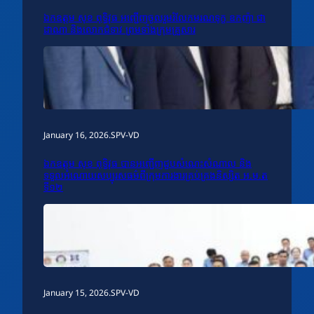
ឯកឧត្តម សុខ ពុទ្ធិវុធ អញ្ជើញចូលរួមរំលែកមរណទុក្ខ ឧកញ៉ា ជា
ដាណា និងលោកជំទាវ ព្រមទាំងក្រុមគ្រួសារ
January 16, 2026
.
SPV-VD
ឯកឧត្តម សុខ ពុទ្ធិវុធ បានអញ្ជើញជួបសំណេះសំណាល និង
ទទួលអំណោយសប្បុរសធម៌ពីក្រុមការងារគ្រប់គ្រងនិស្សិត អ.ម.ត
ទី១២
January 15, 2026
.
SPV-VD