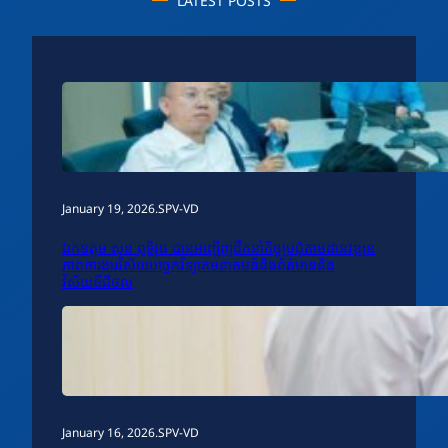
LATEST POSTS
January 19, 2026
.
SPV-VD
ឯកឧត្តម សុខ ពុទ្ធិវុធ បានអញ្ជើញដឹកនាំកិច្ចប្រជុំតាមដានវឌ្ឍន
ភាពការងារវិស័យបច្ចេកវិទ្យាគមនាគមន៍និងព័ត៌មាននិង
វិស័យឌីជីថល
January 16, 2026
.
SPV-VD