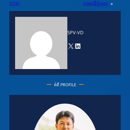
DTA)
រាជធានីភ្នំពេញ
»
SPV-VD
X
LinkedIn
អំពី PROFILE