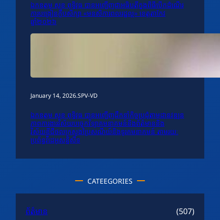
ឯកឧត្តម សុខ ពុទ្ធិវុធ បានអញ្ជើញជាអធិបតីក្នុងពិធីបើកដំណើរ
ការបង្រៀនក្លឹបសិក្សា «មនសិការពលរដ្ឋល្អ» ខេត្តតាកែវ
ឆ្នាំ២០២៦
January 14, 2026
.
SPV-VD
ឯកឧត្តម សុខ ពុទ្ធិវុធ បានអញ្ជើញដឹកនាំកិច្ចប្រជុំតាមដានវឌ្ឍន
ភាពការងារវិស័យបច្ចេកវិទ្យាគមនាគមន៍និងព័ត៌មាននិង
វិស័យឌីជីថលក្រសួងប្រៃសណីយ៍និងទូរគមនាគមន៍ តាមរយៈ
ប្រព័ន្ធវីដេអូសន្និសីទ
CATEEGORIES
ព័ត៌មាន
(507)