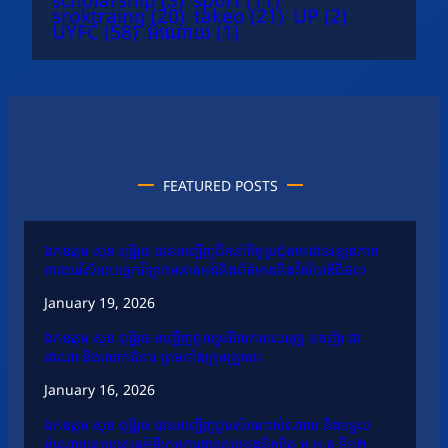
sroktraing
(20)
takeo
(21)
UP
(2)
UYFC
(58)
អំណោយ
(1)
FEATURED POSTS
ឯកឧត្តម សុខ ពុទ្ធិវុធ បានអញ្ជើញដឹកនាំកិច្ចប្រជុំតាមដានវឌ្ឍនភាព
ការងារវិស័យបច្ចេកវិទ្យាគមនាគមន៍និងព័ត៌មាននិងវិស័យឌីជីថល
January 19, 2026
ឯកឧត្តម សុខ ពុទ្ធិវុធ អញ្ជើញចូលរួមរំលែកមរណទុក្ខ ឧកញ៉ា ជា
ដាណា និងលោកជំទាវ ព្រមទាំងក្រុមគ្រួសារ
January 16, 2026
ឯកឧត្តម សុខ ពុទ្ធិវុធ បានអញ្ជើញជួបសំណេះសំណាល និងទទួល
អំណោយសប្បុរសធម៌ពីក្រុមការងារគ្រប់គ្រងនិស្សិត អ.ម.ត ទី១២