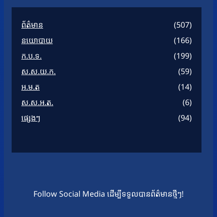
ព័ត៌មាន
(507)
នយោបាយ
(166)
ក.ប.ទ.
(199)
ស.ស.យ.ក.
(59)
អ.ម.ត
(14)
ស.ស.អ.ត.
(6)
ផ្សេងៗ
(94)
Follow Social Media ដើម្បីទទួលបានព័ត៌មានថ្មីៗ!