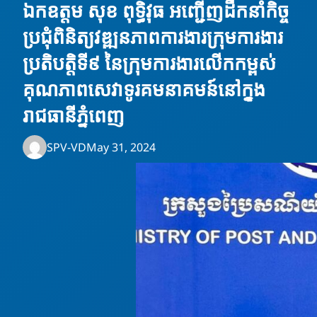
ឯកឧត្តម សុខ ពុទ្ធិវុធ អញ្ជើញដឹកនាំកិច្ច
ប្រជុំពិនិត្យវឌ្ឍនភាពការងារក្រុមការងារ
ប្រតិបត្តិទី៩ នៃក្រុមការងារលើកកម្ពស់
គុណភាពសេវាទូរគមនាគមន៍នៅក្នុង
រាជធានីភ្នំពេញ
SPV-VD
May 31, 2024