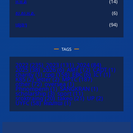
អ.ម.ត
(14)
ស.ស.អ.ត.
(6)
ផ្សេងៗ
(94)
TAGS
2022
(235)
2023
(131)
2024
(84)
2025
(38)
2026
(6)
AMT
(12)
CADT
(1)
charity
(1)
cpp
(158)
EBC
(6)
ICT
(1)
K85
(2)
letter
(2)
MPTC
(187)
other
(72)
oversea
(1)
Phnompenh
(1)
SANGKRAN
(1)
scholarship
(3)
sport
(11)
sroktraing
(20)
takeo
(21)
UP
(2)
UYFC
(58)
អំណោយ
(1)