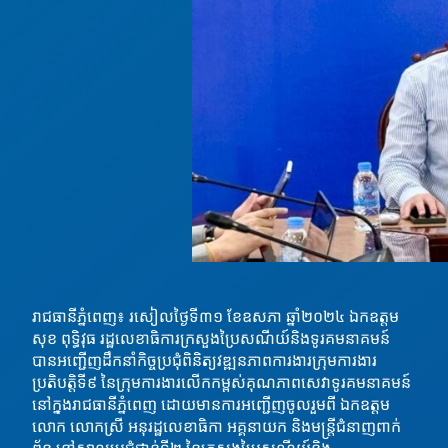
រាជធានីភ្នំពេញ៖ រសៀលថ្ងៃទី៣១ ខែឧសភា ឆ្នាំ២០២៤ ឯកឧត្តម
សុខ ពុទ្ធិវុធ រដ្ឋលេខាធិការក្រសួងប្រៃសណីយ៍និងទូរគមនាគមន៍
បានអញ្ជើញដឹកនាំកិច្ចប្រជុំពិនិត្យវឌ្ឍនភាពការងារក្រុមការងារ
ប្រតិបត្តិទី៩ នៃក្រុមការងារលើកកម្ពស់គុណភាពសេវាទូរគមនាគមន៍
នៅក្នុងរាជធានីភ្នំពេញ ដោយមានការអញ្ជើញចូលរួមពី ឯកឧត្តម
លោក លោកស្រី អនុរដ្ឋលេខាធិកា អគ្គនាយក
និងមន្រ្តីជំនាញពាក់
ព័ន្ធ នៅសាលប្រជុំជាន់ទី២ នៃក្រសួងប្រៃសណីយ៍និង