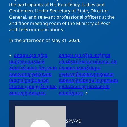
the participants of His Excellency, Ladies and
Gentlemen, Under Secretary of State, Director
General, and relevant professional officers at the
2nd floor meeting room of the Ministry of Post
and Telecommunications.
In the afternoon of May 31, 2024.
«
ឯកឧត្តម សុខ ពុទ្ធិវុធ
ឯកឧត្តម សុខ ពុទ្ធិវុធ អញ្ជើញជា
អញ្ជើញចូលរួមក្នុងពិធី
អធិបតីក្នុងពិធីសំណេះសំណាល និង
សំណេះសំណាល និងប្រកាស
ពិសាអាហារសាមគ្គីជាមួយ
សមាសភាពក្រុមជំនួយការ
ក្រុមសហគ្រិនសាខាបញ្ញាវន្តតេជោ
បំពេញបន្ថែមថ្មីរបស់ផ្នែក
ផែនសហគ្រិនវ័យក្មេង នៃក្រុមការងារ
ផែនការយុទ្ធសាស្រ្ត នៃយុវជន
យុវជនគណបក្សប្រជាជនកម្ពុជា
គណបក្សថ្នាក់កណ្ដាល
រាជធានីភ្នំពេញ
»
SPV-VD