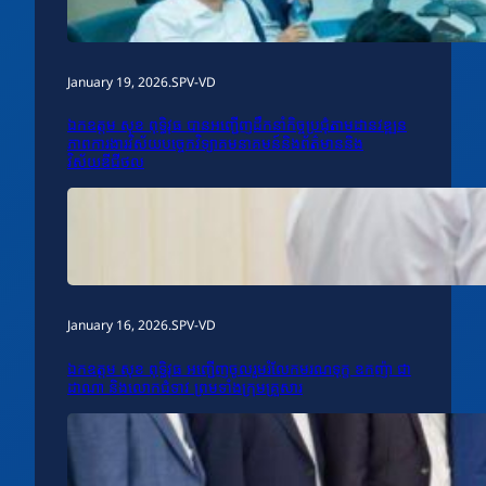
January 19, 2026
.
SPV-VD
ឯកឧត្តម សុខ ពុទ្ធិវុធ បានអញ្ជើញដឹកនាំកិច្ចប្រជុំតាមដានវឌ្ឍន
ភាពការងារវិស័យបច្ចេកវិទ្យាគមនាគមន៍និងព័ត៌មាននិង
វិស័យឌីជីថល
January 16, 2026
.
SPV-VD
ឯកឧត្តម សុខ ពុទ្ធិវុធ អញ្ជើញចូលរួមរំលែកមរណទុក្ខ ឧកញ៉ា ជា
ដាណា និងលោកជំទាវ ព្រមទាំងក្រុមគ្រួសារ