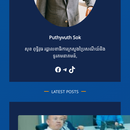
Puthyvuth Sok
សុខ ពុទ្ធិវុធ រដ្ឋលេខាធិការក្រសួងប្រៃសណីយ៍និង
ទូរគមនាគមន៍,
Facebook
Telegram
TikTok
LATEST POSTS