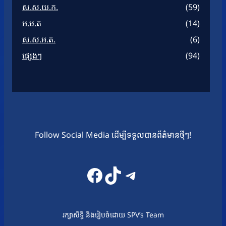
ស.ស.យ.ក.
(59)
អ.ម.ត
(14)
ស.ស.អ.ត.
(6)
ផ្សេងៗ
(94)
Follow Social Media ដើម្បីទទួលបានព័ត៌មានថ្មីៗ!
Facebook
TikTok
Telegram
រក្សាសិទ្ធិ និងរៀបចំដោយ SPV’s Team