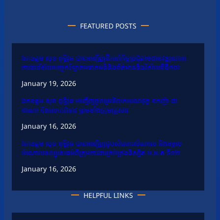
FEATURED POSTS
ឯកឧត្តម សុខ ពុទ្ធិវុធ បានអញ្ជើញដឹកនាំកិច្ចប្រជុំតាមដានវឌ្ឍនភាព
ការងារវិស័យបច្ចេកវិទ្យាគមនាគមន៍និងព័ត៌មាននិងវិស័យឌីជីថល
January 19, 2026
ឯកឧត្តម សុខ ពុទ្ធិវុធ អញ្ជើញចូលរួមរំលែកមរណទុក្ខ ឧកញ៉ា ជា
ដាណា និងលោកជំទាវ ព្រមទាំងក្រុមគ្រួសារ
January 16, 2026
ឯកឧត្តម សុខ ពុទ្ធិវុធ បានអញ្ជើញជួបសំណេះសំណាល និងទទួល
អំណោយសប្បុរសធម៌ពីក្រុមការងារគ្រប់គ្រងនិស្សិត អ.ម.ត ទី១២
January 16, 2026
HELPFUL LINKS