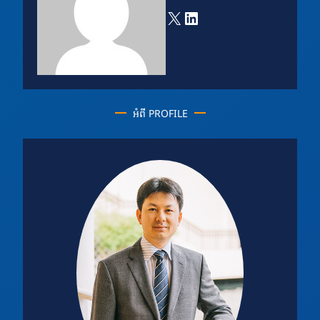
X
LinkedIn
អំពី PROFILE