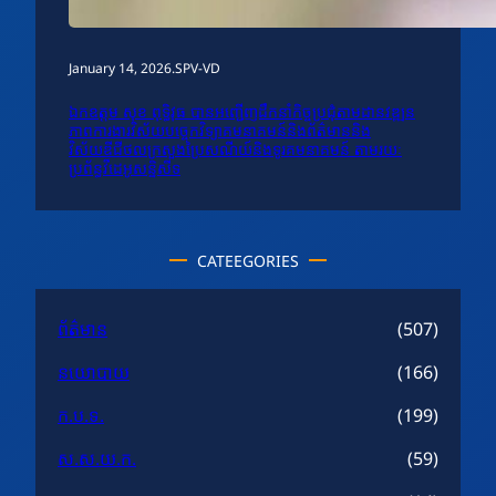
January 14, 2026
.
SPV-VD
ឯកឧត្តម សុខ ពុទ្ធិវុធ បានអញ្ជើញដឹកនាំកិច្ចប្រជុំតាមដានវឌ្ឍន
ភាពការងារវិស័យបច្ចេកវិទ្យាគមនាគមន៍និងព័ត៌មាននិង
វិស័យឌីជីថលក្រសួងប្រៃសណីយ៍និងទូរគមនាគមន៍ តាមរយៈ
ប្រព័ន្ធវីដេអូសន្និសីទ
CATEEGORIES
ព័ត៌មាន
(507)
នយោបាយ
(166)
ក.ប.ទ.
(199)
ស.ស.យ.ក.
(59)