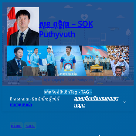
Skip
to
content
សុខ ពុទ្ធិវុធ – SO​K
Puthyvuth
ទំព័រដើម
អំពីយើង
Tag
TAG
សូមជ្រើសរើសការចូលចុះ
ឪកាសការងារ និង
ដំណឹងថ្មីៗអំពី
អាហារូបករណ៍
ឈ្មោះ
ព័ត៌មាន
ក.ប.ទ.