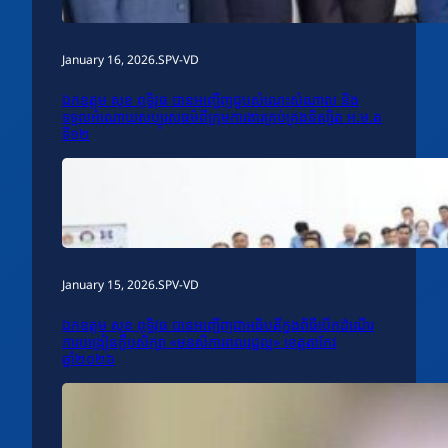
January 16, 2026
.
SPV-VD
ឯកឧត្តម សុខ ពុទ្ធិវុធ បានអញ្ជើញជួបសំណេះសំណាល និង
ទទួលអំណោយសប្បុរសធម៌ពីក្រុមការងារគ្រប់គ្រងនិស្សិត អ.ម.ត
ទី១២
January 15, 2026
.
SPV-VD
ឯកឧត្តម សុខ ពុទ្ធិវុធ បានអញ្ជើញជាអធិបតីក្នុងពិធីបើកដំណើរ
ការបង្រៀនក្លឹបសិក្សា «មនសិការពលរដ្ឋល្អ» ខេត្តតាកែវ
ឆ្នាំ២០២៦