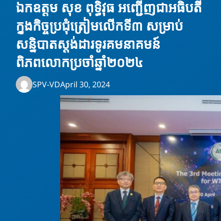
ឯកឧត្តម សុខ ពុទ្ធិវុធ អញ្ជើញជាអធិបតី
ក្នុងកិច្ចប្រជុំត្រៀមលើកទី៣ សម្រាប់
សន្និបាតស្តង់ដារទូរគមនាគមន៍
ពិភពលោកប្រចាំឆ្នាំ២០២៤
SPV-VD
April 30, 2024