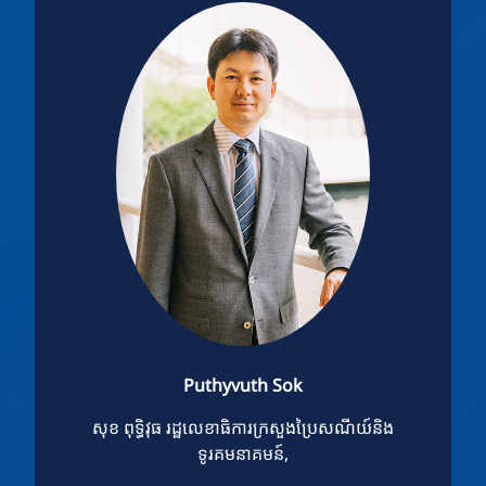
Puthyvuth Sok
សុខ ពុទ្ធិវុធ រដ្ឋលេខាធិការក្រសួងប្រៃសណីយ៍និង
ទូរគមនាគមន៍,