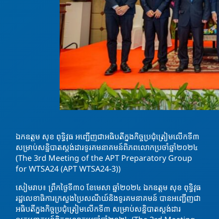
ឯកឧត្តម សុខ ពុទ្ធិវុធ អញ្ជើញជាអធិបតីក្នុងកិច្ចប្រជុំត្រៀមលើកទី៣
សម្រាប់សន្និបាតស្តង់ដារទូរគមនាគមន៍ពិភពលោកប្រចាំឆ្នាំ២០២៤
(The 3rd Meeting of the APT Preparatory Group
for WTSA24 (APT WTSA24-3))
សៀមរាប៖ ព្រឹកថ្ងៃទី៣០ ខែមេសា ឆ្នាំ២០២៤ ឯកឧត្តម សុខ ពុទ្ធិវុធ
រដ្ឋលេខាធិការក្រសួងប្រៃសណីយ៍និងទូរគមនាគមន៍ បានអញ្ជើញជា
អធិបតីក្នុងកិច្ចប្រជុំត្រៀមលើកទី៣ សម្រាប់សន្និបាតស្តង់ដារ