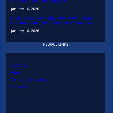
ដាណា និងលោកជំទាវ ព្រមទាំងក្រុមគ្រួសារ
January 16, 2026
ឯកឧត្តម សុខ ពុទ្ធិវុធ បានអញ្ជើញជួបសំណេះសំណាល និងទទួល
អំណោយសប្បុរសធម៌ពីក្រុមការងារគ្រប់គ្រងនិស្សិត អ.ម.ត ទី១២
January 16, 2026
HELPFUL LINKS
ABOUT US
Policy
Terms and Conditions
Contact Us