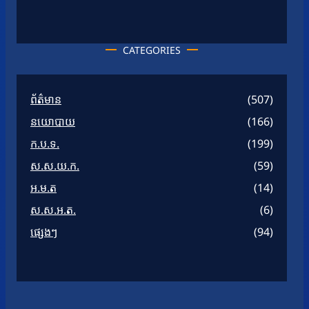
CATEGORIES
ព័ត៌មាន
(507)
នយោបាយ
(166)
ក.ប.ទ.
(199)
ស.ស.យ.ក.
(59)
អ.ម.ត
(14)
ស.ស.អ.ត.
(6)
ផ្សេងៗ
(94)