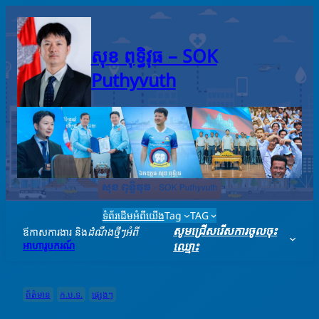
Skip
to
content
សុខ ពុទ្ធិវុធ – SO​K
Puthyvuth
ទំព័រដើម
អំពីយើង
Tag
TAG
សូមជ្រើសរើសការចូលចុះ
ឪកាសការងារ និង
ដំណឹងថ្មីៗអំពី
អាហារូបករណ៍
ឈ្មោះ
ព័ត៌មាន
ក.ប.ទ.
ផ្សេងៗ