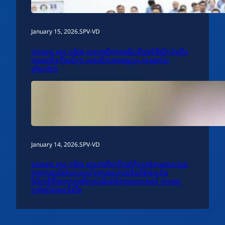
January 15, 2026
.
SPV-VD
ឯកឧត្តម សុខ ពុទ្ធិវុធ បានអញ្ជើញជាអធិបតីក្នុងពិធីបើកដំណើរ
ការបង្រៀនក្លឹបសិក្សា «មនសិការពលរដ្ឋល្អ» ខេត្តតាកែវ
ឆ្នាំ២០២៦
January 14, 2026
.
SPV-VD
ឯកឧត្តម សុខ ពុទ្ធិវុធ បានអញ្ជើញដឹកនាំកិច្ចប្រជុំតាមដានវឌ្ឍន
ភាពការងារវិស័យបច្ចេកវិទ្យាគមនាគមន៍និងព័ត៌មាននិង
វិស័យឌីជីថលក្រសួងប្រៃសណីយ៍និងទូរគមនាគមន៍ តាមរយៈ
ប្រព័ន្ធវីដេអូសន្និសីទ