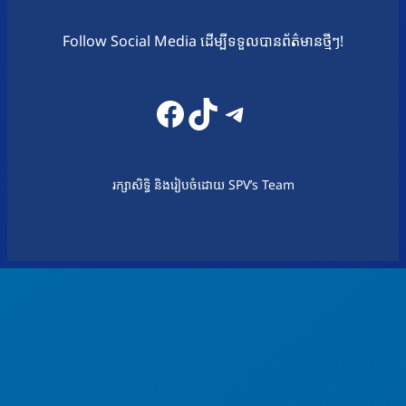
Follow Social Media ដើម្បីទទួលបានព័ត៌មានថ្មីៗ!
Facebook
TikTok
Telegram
រក្សាសិទ្ធិ និងរៀបចំដោយ SPV’s Team