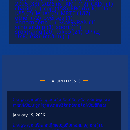
2025
(38)
2026
(6)
AMT
(12)
CADT
(1)
charity
(1)
cpp
(158)
EBC
(6)
ICT
(1)
K85
(2)
letter
(2)
MPTC
(187)
other
(72)
oversea
(1)
Phnompenh
(1)
SANGKRAN
(1)
scholarship
(3)
sport
(11)
sroktraing
(20)
takeo
(21)
UP
(2)
UYFC
(58)
អំណោយ
(1)
FEATURED POSTS
ឯកឧត្តម សុខ ពុទ្ធិវុធ បានអញ្ជើញដឹកនាំកិច្ចប្រជុំតាមដានវឌ្ឍនភាព
ការងារវិស័យបច្ចេកវិទ្យាគមនាគមន៍និងព័ត៌មាននិងវិស័យឌីជីថល
January 19, 2026
ឯកឧត្តម សុខ ពុទ្ធិវុធ អញ្ជើញចូលរួមរំលែកមរណទុក្ខ ឧកញ៉ា ជា