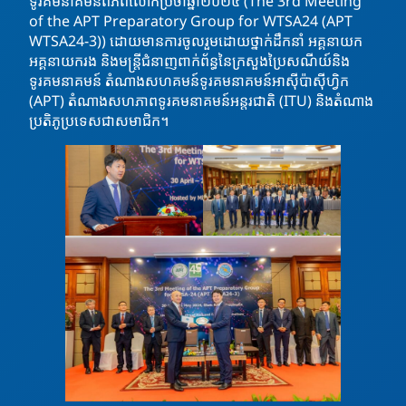
ទូរគមនាគមន៍ពិភពលោកប្រចាំឆ្នាំ២០២៤ (The 3rd Meeting
of the APT Preparatory Group for WTSA24 (APT
WTSA24-3))
ដោយមានការចូលរួមដោយថ្នាក់ដឹកនាំ អគ្គនាយក
អគ្គនាយករង និងមន្ត្រីជំនាញពាក់ព័ន្ធនៃក្រសួងប្រៃសណីយ៍និង
ទូរគមនាគមន៍ តំណាងសហគមន៍ទូរគមនាគមន៍អាស៊ីប៉ាស៊ីហ្វិក
(APT) តំណាងសហភាពទូរគមនាគមន៍អន្តរជាតិ (ITU) និងតំណាង
ប្រតិភូប្រទេសជាសមាជិក។