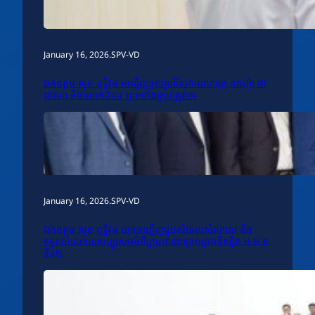
January 16, 2026
.
SPV-VD
ឯកឧត្តម សុខ ពុទ្ធិវុធ អញ្ជើញចូលរួមរំលែកមរណទុក្ខ ឧកញ៉ា ជា
ដាណា និងលោកជំទាវ ព្រមទាំងក្រុមគ្រួសារ
January 16, 2026
.
SPV-VD
ឯកឧត្តម សុខ ពុទ្ធិវុធ បានអញ្ជើញជួបសំណេះសំណាល និង
ទទួលអំណោយសប្បុរសធម៌ពីក្រុមការងារគ្រប់គ្រងនិស្សិត អ.ម.ត
ទី១២