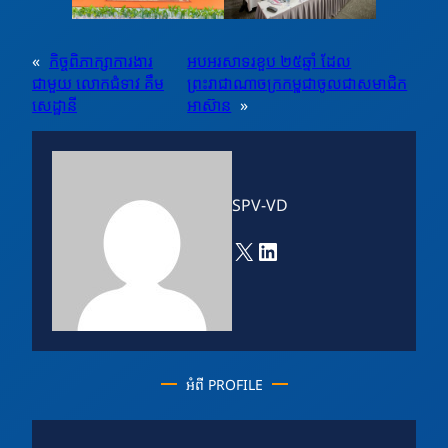
«
កិច្ចពិភាក្សាការងារ
អបអរសាទរខួប ២៥ឆ្នាំ ដែល
ជាមួយ លោកជំទាវ គឹម
ព្រះរាជាណាចក្រកម្ពុជាចូលជាសមាជិក
សេដ្ឋានី
អាស៊ាន
»
SPV-VD
X
LinkedIn
អំពី PROFILE