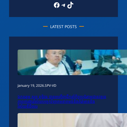
Facebook
Telegram
TikTok
LATEST POSTS
January 19, 2026
.
SPV-VD
ឯកឧត្តម សុខ ពុទ្ធិវុធ បានអញ្ជើញដឹកនាំកិច្ចប្រជុំតាមដានវឌ្ឍន
ភាពការងារវិស័យបច្ចេកវិទ្យាគមនាគមន៍និងព័ត៌មាននិង
វិស័យឌីជីថល