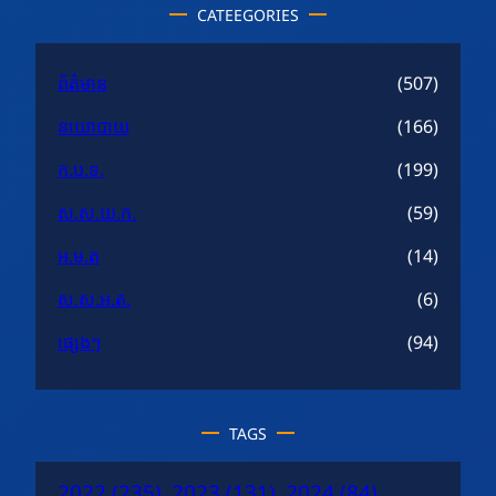
CATEEGORIES
ព័ត៌មាន
(507)
នយោបាយ
(166)
ក.ប.ទ.
(199)
ស.ស.យ.ក.
(59)
អ.ម.ត
(14)
ស.ស.អ.ត.
(6)
ផ្សេងៗ
(94)
TAGS
2022
(235)
2023
(131)
2024
(84)