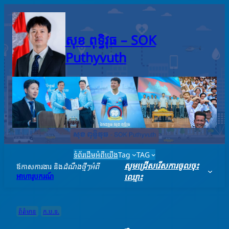
Skip
to
content
សុខ ពុទ្ធិវុធ – SO​K
Puthyvuth
ទំព័រដើម
អំពីយើង
Tag
TAG
សូមជ្រើសរើសការចូលចុះ
ឪកាសការងារ និង
ដំណឹងថ្មីៗអំពី
អាហារូបករណ៍
ឈ្មោះ
ព័ត៌មាន
ក.ប.ទ.