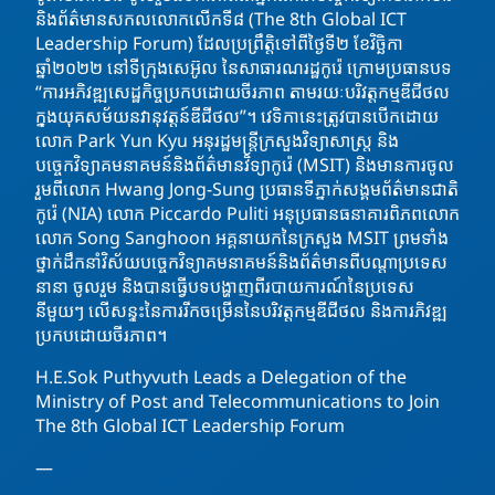
និងព័ត៌មានសកលលោកលើកទី៨ (The 8th Global ICT
Leadership Forum) ដែលប្រព្រឹត្តិទៅពីថ្ងៃទី២ ខែវិច្ឆិកា
ឆ្នាំ២០២២ នៅទីក្រុងសេអ៊ូល នៃសាធារណរដ្ឋកូរ៉េ ក្រោមប្រធានបទ
“ការអភិវឌ្ឍសេដ្ឋកិច្ចប្រកបដោយចីរភាព តាមរយៈបរិវត្តកម្មឌីជីថល
ក្នុងយុគសម័យនវានុវត្តន៍ឌីជីថល”។ វេទិកានេះត្រូវបានបើកដោយ
លោក Park Yun Kyu អនុរដ្ឋមន្ត្រីក្រសួងវិទ្យាសាស្ត្រ និង
បច្ចេកវិទ្យាគមនាគមន៍និងព័ត៌មានវិទ្យាកូរ៉េ (MSIT) និងមានការចូល
រួមពីលោក Hwang Jong-Sung ប្រធានទីភ្នាក់សង្គមព័ត៌មានជាតិ
កូរ៉េ (NIA) លោក​ Piccardo Puliti អនុប្រធានធនាគារពិភពលោក
លោក Song Sanghoon អគ្គនាយកនៃក្រសួង MSIT ព្រមទាំង
ថ្នាក់ដឹកនាំវិស័យបច្ចេកវិទ្យាគមនាគមន៍និងព័ត៌មានពីបណ្តាប្រទេស
នានា ចូលរួម និងបានធ្វើបទបង្ហាញពីរបាយការណ៍នៃប្រទេស
នីមួយៗ លើសន្ទុះនៃការរីកចម្រើននៃបរិវត្តកម្មឌីជីថល និងការភិវឌ្ឍ
ប្រកបដោយចីរភាព។
H.E.Sok Puthyvuth Leads a Delegation of the
Ministry of Post and Telecommunications to Join
The 8th Global ICT Leadership Forum
—