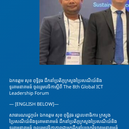
ឯកឧត្តម សុខ ពុទ្ធិវុធ ដឹកនាំប្រតិភូក្រសួងប្រៃសណីយ៍និង
ទូរគមនាគមន៍ ចូលរួមវេទិកាស្តីពី The 8th Global ICT
Leadership Forum
— [ENGLISH BELOW]—
សាធារណរដ្ឋកូរ៉េ៖ ឯកឧត្តម សុខ ពុទ្ធិវុធ រដ្ឋលេខាធិការ ក្រសួង
ប្រៃសណីយ៍និងទូរគមនាគមន៍ ដឹកនាំប្រតិភូក្រសួងប្រៃសណីយ៍និង
ទូរគមនាគមន៍ ចូលរួមវេទិកាភាពជាអ្នកដឹកនាំបច្ចេកវិទ្យាគមនាគមន៍