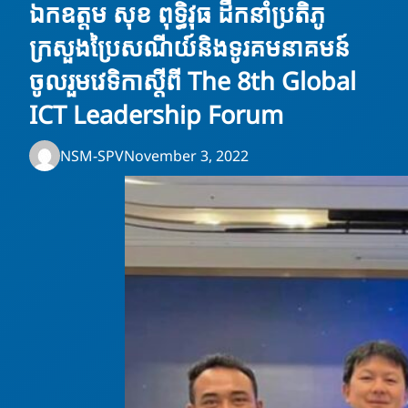
ឯកឧត្តម សុខ ពុទ្ធិវុធ ដឹកនាំប្រតិភូ
ក្រសួងប្រៃសណីយ៍និងទូរគមនាគមន៍
ចូលរួមវេទិកាស្តីពី The 8th Global
ICT Leadership Forum
NSM-SPV
November 3, 2022