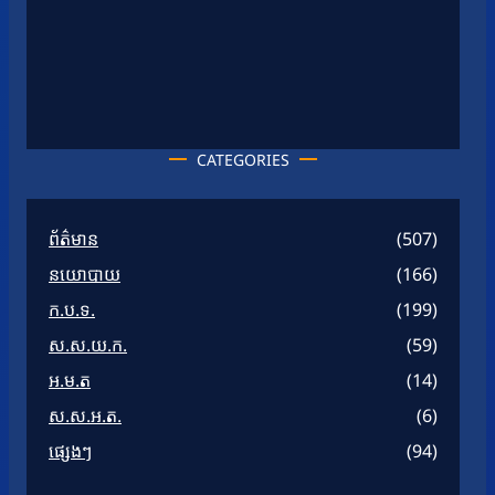
CATEGORIES
ព័ត៌មាន
(507)
នយោបាយ
(166)
ក.ប.ទ.
(199)
ស.ស.យ.ក.
(59)
អ.ម.ត
(14)
ស.ស.អ.ត.
(6)
ផ្សេងៗ
(94)