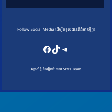
Follow Social Media ដើម្បីទទួលបានព័ត៌មានថ្មីៗ!
Facebook
TikTok
Telegram
រក្សាសិទ្ធិ និងរៀបចំដោយ SPV’s Team