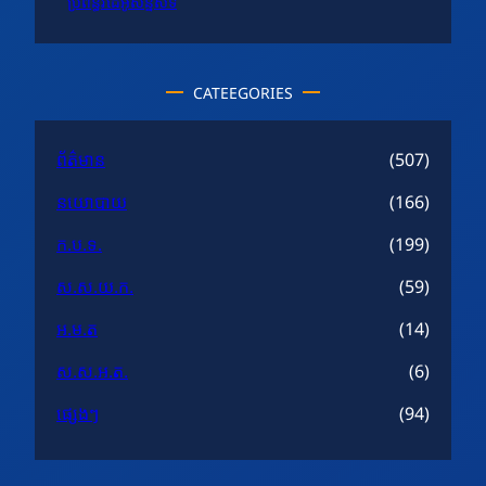
ប្រព័ន្ធវីដេអូសន្និសីទ
CATEEGORIES
ព័ត៌មាន
(507)
នយោបាយ
(166)
ក.ប.ទ.
(199)
ស.ស.យ.ក.
(59)
អ.ម.ត
(14)
ស.ស.អ.ត.
(6)
ផ្សេងៗ
(94)