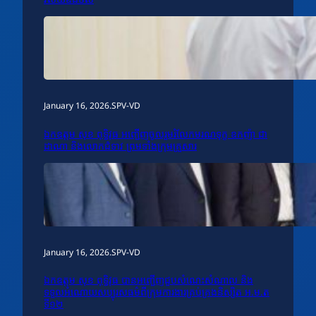
January 16, 2026
.
SPV-VD
ឯកឧត្តម សុខ ពុទ្ធិវុធ អញ្ជើញចូលរួមរំលែកមរណទុក្ខ ឧកញ៉ា ជា
ដាណា និងលោកជំទាវ ព្រមទាំងក្រុមគ្រួសារ
January 16, 2026
.
SPV-VD
ឯកឧត្តម សុខ ពុទ្ធិវុធ បានអញ្ជើញជួបសំណេះសំណាល និង
ទទួលអំណោយសប្បុរសធម៌ពីក្រុមការងារគ្រប់គ្រងនិស្សិត អ.ម.ត
ទី១២