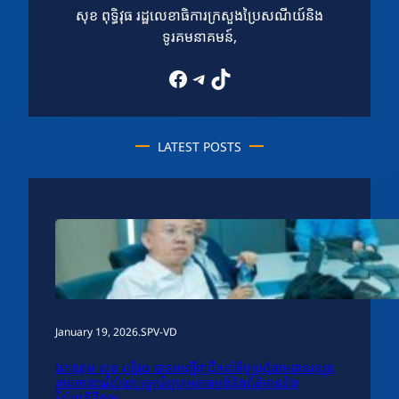
សុខ ពុទ្ធិវុធ រដ្ឋលេខាធិការក្រសួងប្រៃសណីយ៍និង
ទូរគមនាគមន៍,
Facebook
Telegram
TikTok
LATEST POSTS
January 19, 2026
.
SPV-VD
ឯកឧត្តម សុខ ពុទ្ធិវុធ បានអញ្ជើញដឹកនាំកិច្ចប្រជុំតាមដានវឌ្ឍន
ភាពការងារវិស័យបច្ចេកវិទ្យាគមនាគមន៍និងព័ត៌មាននិង
វិស័យឌីជីថល