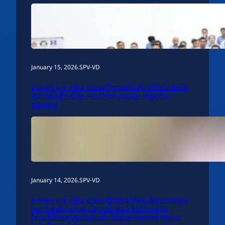
January 15, 2026
.
SPV-VD
ឯកឧត្តម សុខ ពុទ្ធិវុធ បានអញ្ជើញជាអធិបតីក្នុងពិធីបើកដំណើរ
ការបង្រៀនក្លឹបសិក្សា «មនសិការពលរដ្ឋល្អ» ខេត្តតាកែវ
ឆ្នាំ២០២៦
January 14, 2026
.
SPV-VD
ឯកឧត្តម សុខ ពុទ្ធិវុធ បានអញ្ជើញដឹកនាំកិច្ចប្រជុំតាមដានវឌ្ឍន
ភាពការងារវិស័យបច្ចេកវិទ្យាគមនាគមន៍និងព័ត៌មាននិង
វិស័យឌីជីថលក្រសួងប្រៃសណីយ៍និងទូរគមនាគមន៍ តាមរយៈ