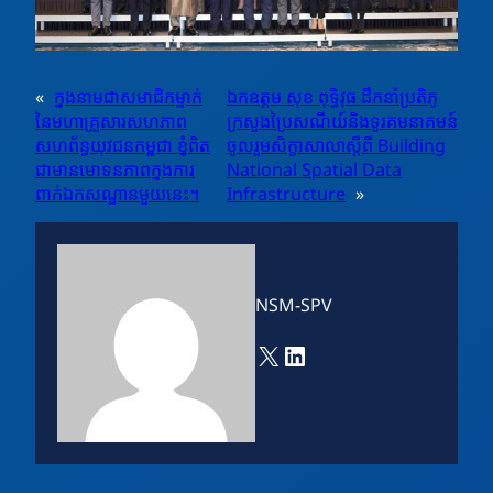
«
ក្នុងនាមជាសមាជិកម្នាក់
ឯកឧត្តម សុខ ពុទ្ធិវុធ ដឹកនាំប្រតិភូ
នៃមហាគ្រួសារសហភាព
ក្រសួងប្រៃសណីយ៍និងទូរគមនាគមន៍
សហព័ន្ធយុវជនកម្ពុជា ខ្ញុំពិត
ចូលរួមសិក្ខាសាលាស្តីពី Building
ជាមានមោទនភាពក្នុងការ
National Spatial Data
ពាក់ឯកសណ្ឋានមួយនេះ។
Infrastructure
»
NSM-SPV
X
LinkedIn