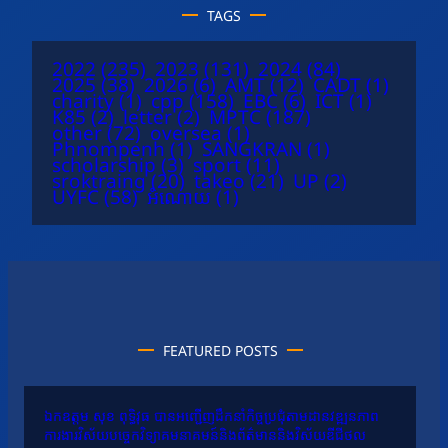
TAGS
2022
(235)
2023
(131)
2024
(84)
2025
(38)
2026
(6)
AMT
(12)
CADT
(1)
charity
(1)
cpp
(158)
EBC
(6)
ICT
(1)
K85
(2)
letter
(2)
MPTC
(187)
other
(72)
oversea
(1)
Phnompenh
(1)
SANGKRAN
(1)
scholarship
(3)
sport
(11)
sroktraing
(20)
takeo
(21)
UP
(2)
UYFC
(58)
អំណោយ
(1)
FEATURED POSTS
ឯកឧត្តម សុខ ពុទ្ធិវុធ បានអញ្ជើញដឹកនាំកិច្ចប្រជុំតាមដានវឌ្ឍនភាព
ការងារវិស័យបច្ចេកវិទ្យាគមនាគមន៍និងព័ត៌មាននិងវិស័យឌីជីថល