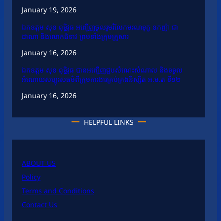
January 19, 2026
ឯកឧត្តម សុខ ពុទ្ធិវុធ អញ្ជើញចូលរួមរំលែកមរណទុក្ខ ឧកញ៉ា ជា
ដាណា និងលោកជំទាវ ព្រមទាំងក្រុមគ្រួសារ
January 16, 2026
ឯកឧត្តម សុខ ពុទ្ធិវុធ បានអញ្ជើញជួបសំណេះសំណាល និងទទួល
អំណោយសប្បុរសធម៌ពីក្រុមការងារគ្រប់គ្រងនិស្សិត អ.ម.ត ទី១២
January 16, 2026
HELPFUL LINKS
ABOUT US
Policy
Terms and Conditions
Contact Us