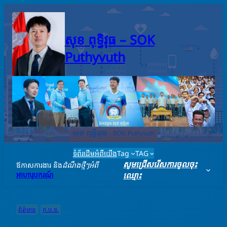
Skip
to
content
សុខ ពុទ្ធិវុធ – SO​K
Puthyvuth
ទំព័រដើម
អំពីយើង
Tag
TAG
សូមជ្រើសរើសការចូលចុះ
ឪកាសការងារ និង
ដំណឹងថ្មីៗអំពី
អាហារូបករណ៍
ឈ្មោះ
ព័ត៌មាន
ក.ប.ទ.