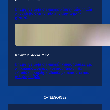
ឯកឧត្តម សុខ ពុទ្ធិវុធ បានអញ្ជើញជាអធិបតីក្នុងពិធីបើកដំណើរ
ការបង្រៀនក្លឹបសិក្សា «មនសិការពលរដ្ឋល្អ» ខេត្តតាកែវ
ឆ្នាំ២០២៦
January 14, 2026
.
SPV-VD
ឯកឧត្តម សុខ ពុទ្ធិវុធ បានអញ្ជើញដឹកនាំកិច្ចប្រជុំតាមដានវឌ្ឍន
ភាពការងារវិស័យបច្ចេកវិទ្យាគមនាគមន៍និងព័ត៌មាននិង
វិស័យឌីជីថលក្រសួងប្រៃសណីយ៍និងទូរគមនាគមន៍ តាមរយៈ
ប្រព័ន្ធវីដេអូសន្និសីទ
CATEEGORIES