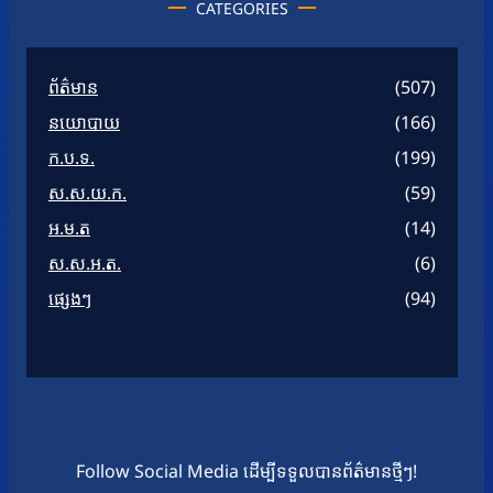
CATEGORIES
ព័ត៌មាន
(507)
នយោបាយ
(166)
ក.ប.ទ.
(199)
ស.ស.យ.ក.
(59)
អ.ម.ត
(14)
ស.ស.អ.ត.
(6)
ផ្សេងៗ
(94)
Follow Social Media ដើម្បីទទួលបានព័ត៌មានថ្មីៗ!