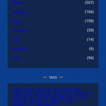
ព័ត៌មាន
(507)
នយោបាយ
(166)
ក.ប.ទ.
(199)
ស.ស.យ.ក.
(59)
អ.ម.ត
(14)
ស.ស.អ.ត.
(6)
ផ្សេងៗ
(94)
TAGS
2022
(235)
2023
(131)
2024
(84)
2025
(38)
2026
(6)
AMT
(12)
CADT
(1)
charity
(1)
cpp
(158)
EBC
(6)
ICT
(1)
K85
(2)
letter
(2)
MPTC
(187)
other
(72)
oversea
(1)