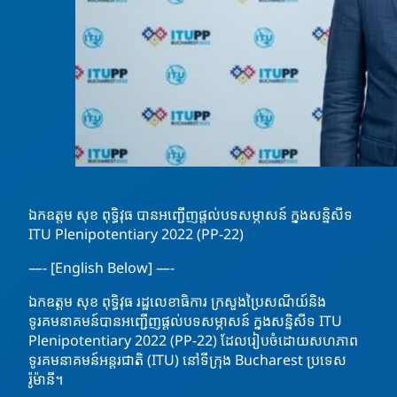
ឯកឧត្តម សុខ ពុទ្ធិវុធ បានអញ្ជើញផ្ដល់បទសម្ភាសន៍ ក្នុងសន្និសីទ
ITU Plenipotentiary 2022 (PP-22)
—- [English Below] —-
ឯកឧត្តម សុខ ពុទ្ធិវុធ រដ្ឋលេខាធិការ ក្រសួងប្រៃសណីយ៍និង
ទូរគមនាគមន៍បានអញ្ជើញផ្ដល់បទសម្ភាសន៍ ក្នុងសន្និសីទ ITU
Plenipotentiary 2022 (PP-22) ដែលរៀបចំដោយសហភាព
ទូរគមនាគមន៍អន្តរជាតិ (ITU) នៅទីក្រុង Bucharest ប្រទេស
រ៉ូម៉ានី។