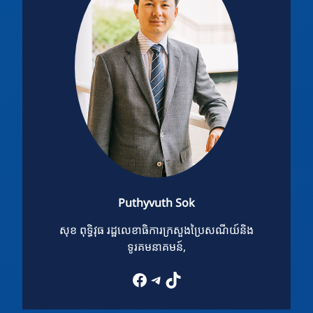
Puthyvuth Sok
សុខ ពុទ្ធិវុធ រដ្ឋលេខាធិការក្រសួងប្រៃសណីយ៍និង
ទូរគមនាគមន៍,
Facebook
Telegram
TikTok