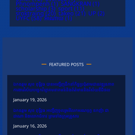
Phnompenh
(1)
SANGKRAN
(1)
scholarship
(3)
sport
(11)
sroktraing
(20)
takeo
(21)
UP
(2)
UYFC
(58)
អំណោយ
(1)
FEATURED POSTS
ឯកឧត្តម សុខ ពុទ្ធិវុធ បានអញ្ជើញដឹកនាំកិច្ចប្រជុំតាមដានវឌ្ឍនភាព
ការងារវិស័យបច្ចេកវិទ្យាគមនាគមន៍និងព័ត៌មាននិងវិស័យឌីជីថល
January 19, 2026
ឯកឧត្តម សុខ ពុទ្ធិវុធ អញ្ជើញចូលរួមរំលែកមរណទុក្ខ ឧកញ៉ា ជា
ដាណា និងលោកជំទាវ ព្រមទាំងក្រុមគ្រួសារ
January 16, 2026