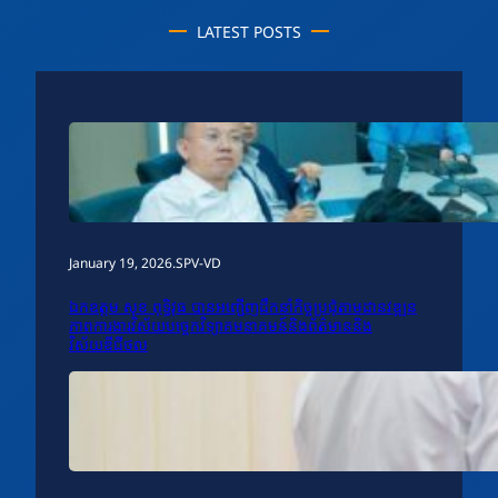
LATEST POSTS
January 19, 2026
.
SPV-VD
ឯកឧត្តម សុខ ពុទ្ធិវុធ បានអញ្ជើញដឹកនាំកិច្ចប្រជុំតាមដានវឌ្ឍន
ភាពការងារវិស័យបច្ចេកវិទ្យាគមនាគមន៍និងព័ត៌មាននិង
វិស័យឌីជីថល