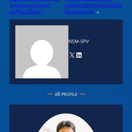
ក្រោមគោលនយោបាយ
ប្រជាជនកម្ពុជាក្រសួងប្រៃសណីយ៍
រដ្ឋាភិបាលឌីជីថល “
និងទូរគមនាគមន៍
»
NSM-SPV
X
LinkedIn
អំពី PROFILE