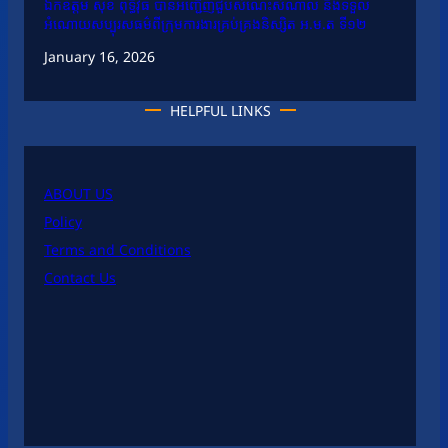
ឯកឧត្តម សុខ ពុទ្ធិវុធ បានអញ្ជើញជួបសំណេះសំណាល និងទទួល
អំណោយសប្បុរសធម៌ពីក្រុមការងារគ្រប់គ្រងនិស្សិត អ.ម.ត ទី១២
January 16, 2026
HELPFUL LINKS
ABOUT US
Policy
Terms and Conditions
Contact Us