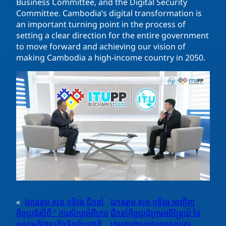
Business Committee, and the Digital Security
Committee. Cambodia’s digital transformation is
an important turning point in the process of
setting a clear direction for the entire government
to move forward and achieving our vision of
making Cambodia a high-income country in 2050.
«
ឯកឧត្តម សុខ ពុទ្ធិវុធ ដឹកនាំ
ឯកឧត្តម សុខ ពុទ្ធិវុធ អញ្ជើញ
កិច្ចប្រជុំស្តីពី ” ការសិក្សាអំពីក្រប
ដឹកនាំកិច្ចប្រជុំក្រុមអចិន្រ្តៃយ៍ នៃ
ខណ្ឌអភិបាលកិច្ចទិន្នន័យជាតិ
ក្រុមការងារយុវជនគណបក្ស