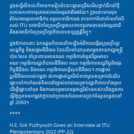
ក្នុងសន្និសីទនេះក៏មានការរៀបចំបោះឆ្នោតជ្រើសរើសថ្នាក់ដឹកនាំថ្មី
របស់សហភាពទូរគមនាគមន៍អន្តរជាតិផងដែរ។ ក្នុងនោះមានមុខ
តំណែងអគ្គលេខាធិការ អគ្គលេខាធិការរង នាយកការិយាល័យទាំងបី
របស់ ITU សមាជិកនៃក្រុមប្រឹក្សាសហភាពទូរគមនាគមន៍អន្តរជាតិ
និងសមាជិកនៃក្រុមប្រឹក្សាភិបាលបទប្បញ្ញត្តិវិទ្យុ។
ក្នុងឱកាសនោះ​ ឯកឧត្ដមក៏បានលេីកឡេីងអំពីការបង្កើតក្រុមប្រឹក្សា
សេដ្ឋកិច្ច និងសង្គមឌីជីថល ដែលដឹកនាំដោយសម្តេចនាយករដ្ឋមន្ត្រី
ហ៊ុន សែន គាំទ្រដោយមានគណៈកម្មាធិការចំនួនបីរួមមាន៖​
គណៈកម្មាធិការរដ្ឋាភិបាលឌីជីថល គណៈកម្មាធិការសេដ្ឋកិច្ចនិងធុរ
កិច្ចឌីជីថល និងគណៈកម្មាធិការសន្តិសុខឌីជីថល។ ការផ្លាស់
ប្តូរឌីជីថលរបស់កម្ពុជា ជាការផ្លាស់ប្ដូរដ៏សំខាន់មួយសម្រាប់ដំណើរ
ឆ្ពោះទៅការកំណត់ទិសដៅច្បាស់លាស់សម្រាប់រដ្ឋាភិបាលទាំងមូល
ដើម្បីឆ្ពោះទៅមុខ និងការសម្រេចបាននូវចក្ខុវិស័យរបស់យើងក្នុងការ
ធ្វើឱ្យប្រទេសកម្ពុជាក្លាយជាប្រទេសដែលមានប្រាក់ចំណូលខ្ពស់នៅ
ឆ្នាំ 2050។
****
H.E. Sok Puthyvuth Gives an Interview at ITU
Plenipotentiary 2022 (PP-22)