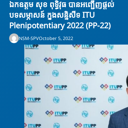
ឯកឧត្តម សុខ ពុទ្ធិវុធ បានអញ្ជើញផ្ដល់
បទសម្ភាសន៍ ក្នុងសន្និសីទ ITU
Plenipotentiary 2022 (PP-22)
NSM-SPV
October 5, 2022