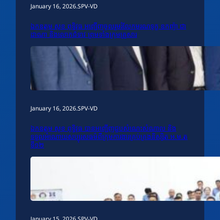
January 16, 2026
.
SPV-VD
ឯកឧត្តម សុខ ពុទ្ធិវុធ អញ្ជើញចូលរួមរំលែកមរណទុក្ខ ឧកញ៉ា ជា
ដាណា និងលោកជំទាវ ព្រមទាំងក្រុមគ្រួសារ
January 16, 2026
.
SPV-VD
ឯកឧត្តម សុខ ពុទ្ធិវុធ បានអញ្ជើញជួបសំណេះសំណាល និង
ទទួលអំណោយសប្បុរសធម៌ពីក្រុមការងារគ្រប់គ្រងនិស្សិត អ.ម.ត
ទី១២
January 15, 2026
.
SPV-VD