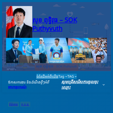
Skip
to
content
សុខ ពុទ្ធិវុធ – SO​K
Puthyvuth
ទំព័រដើម
អំពីយើង
Tag
TAG
សូមជ្រើសរើសការចូលចុះ
ឪកាសការងារ និង
ដំណឹងថ្មីៗអំពី
អាហារូបករណ៍
ឈ្មោះ
ព័ត៌មាន
ក.ប.ទ.