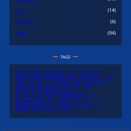
អ.ម.ត
(14)
ស.ស.អ.ត.
(6)
ផ្សេងៗ
(94)
TAGS
2022
(235)
2023
(131)
2024
(84)
2025
(38)
2026
(6)
AMT
(12)
CADT
(1)
charity
(1)
cpp
(158)
EBC
(6)
ICT
(1)
K85
(2)
letter
(2)
MPTC
(187)
other
(72)
oversea
(1)
Phnompenh
(1)
SANGKRAN
(1)
scholarship
(3)
sport
(11)
sroktraing
(20)
takeo
(21)
UP
(2)
UYFC
(58)
អំណោយ
(1)