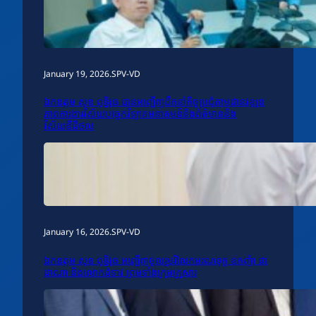
January 19, 2026
.
SPV-VD
ឯកឧត្តម សុខ ពុទ្ធិវុធ បានអញ្ជើញដឹកនាំកិច្ចប្រជុំតាមដានវឌ្ឍន
ភាពការងារវិស័យបច្ចេកវិទ្យាគមនាគមន៍និងព័ត៌មាននិង
វិស័យឌីជីថល
January 16, 2026
.
SPV-VD
ឯកឧត្តម សុខ ពុទ្ធិវុធ អញ្ជើញចូលរួមរំលែកមរណទុក្ខ ឧកញ៉ា ជា
ដាណា និងលោកជំទាវ ព្រមទាំងក្រុមគ្រួសារ