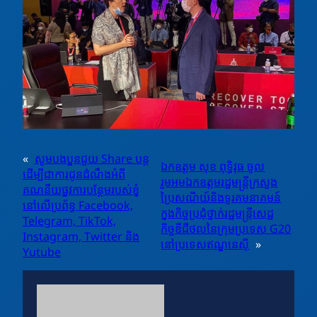
«
សូមបងប្អូនជួយ Share បន្ត
ឯកឧត្តម សុខ ពុទ្ធិវុធ ចូល
ដើម្បីជាការជូនដំណឹងអំពី
រួមអមឯកឧត្តមរដ្ឋមន្ត្រីក្រសួង
គណនីយផ្លូវការបន្ថែមរបស់ខ្ញុំ
ប្រៃសណីយ៍និងទូរគមនាគមន៍
នៅលើប្រព័ន្ធ Facebook,
ក្នុងកិច្ចប្រជុំថ្នាក់រដ្ឋមន្រ្តីសេដ្ឋ
Telegram, TikTok,
កិច្ចឌីជីថលនៃក្រុមប្រទេស G20
Instagram, Twitter និង
នៅប្រទេសឥណ្ឌូនេស៊ី
»
Yutube