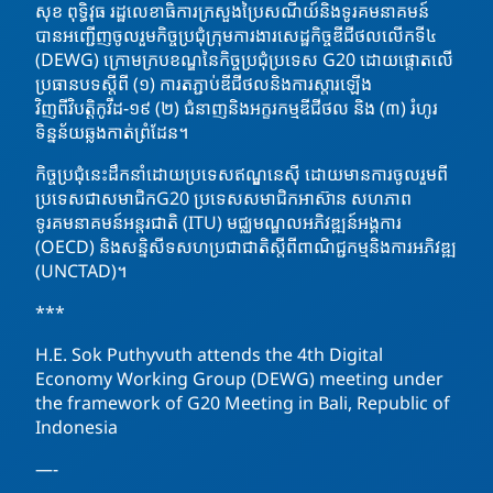
សុខ ពុទ្ធិវុធ រដ្ឋលេខាធិការក្រសួងប្រៃសណីយ៍និងទូរគមនាគមន៍
បានអញ្ជើញចូលរួមកិច្ចប្រជុំក្រុមការងារសេដ្ឋកិច្ចឌីជីថលលើកទី៤
(DEWG) ក្រោមក្របខណ្ឌនៃកិច្ចប្រជុំប្រទេស G20 ដោយផ្តោតលើ
ប្រធានបទស្តីពី (១) ការតភ្ជាប់ឌីជីថលនិងការស្តារឡើង
វិញពីវិបត្តិកូវីដ-១៩ (២)
ជំនាញនិងអក្ខរកម្មឌីជីថល និង (៣) រំហូរ
ទិន្នន័យឆ្លងកាត់ព្រំដែន។
កិច្ចប្រជុំនេះដឹកនាំដោយប្រទេសឥណ្ឌូនេស៊ី ដោយមានការចូលរួមពី
ប្រទេសជាសមាជិកG20 ប្រទេសសមាជិកអាស៊ាន សហភាព
ទូរគមនាគមន៍អន្តរជាតិ (ITU) មជ្ឈមណ្ឌលអភិវឌ្ឍន៍អង្គការ
(OECD) និងសន្និសីទសហប្រជាជាតិស្តីពីពាណិជ្ជកម្មនិងការអភិវឌ្ឍ
(UNCTAD)។
***
H.E. Sok Puthyvuth attends the 4th Digital
Economy Working Group (DEWG) meeting under
the framework of G20 Meeting in Bali, Republic of
Indonesia
—-