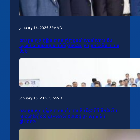
January 16, 2026
.
SPV-VD
ឯកឧត្តម សុខ ពុទ្ធិវុធ បានអញ្ជើញជួបសំណេះសំណាល និង
ទទួលអំណោយសប្បុរសធម៌ពីក្រុមការងារគ្រប់គ្រងនិស្សិត អ.ម.ត
ទី១២
January 15, 2026
.
SPV-VD
ឯកឧត្តម សុខ ពុទ្ធិវុធ បានអញ្ជើញជាអធិបតីក្នុងពិធីបើកដំណើរ
ការបង្រៀនក្លឹបសិក្សា «មនសិការពលរដ្ឋល្អ» ខេត្តតាកែវ
ឆ្នាំ២០២៦