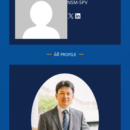
NSM-SPV
X
LinkedIn
អំពី PROFILE