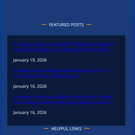
FEATURED POSTS
ឯកឧត្តម សុខ ពុទ្ធិវុធ បានអញ្ជើញដឹកនាំកិច្ចប្រជុំតាមដានវឌ្ឍនភាព
ការងារវិស័យបច្ចេកវិទ្យាគមនាគមន៍និងព័ត៌មាននិងវិស័យឌីជីថល
January 19, 2026
ឯកឧត្តម សុខ ពុទ្ធិវុធ អញ្ជើញចូលរួមរំលែកមរណទុក្ខ ឧកញ៉ា ជា
ដាណា និងលោកជំទាវ ព្រមទាំងក្រុមគ្រួសារ
January 16, 2026
ឯកឧត្តម សុខ ពុទ្ធិវុធ បានអញ្ជើញជួបសំណេះសំណាល និងទទួល
អំណោយសប្បុរសធម៌ពីក្រុមការងារគ្រប់គ្រងនិស្សិត អ.ម.ត ទី១២
January 16, 2026
HELPFUL LINKS