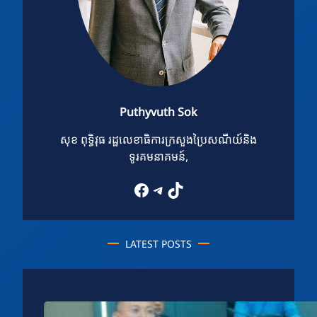
Puthyvuth Sok
សុខ ពុទ្ធិវុធ រដ្ឋលេខាធិការក្រសួងប្រៃសណីយ៍និង
ទូរគមនាគមន៍,
Facebook
Telegram
TikTok
LATEST POSTS