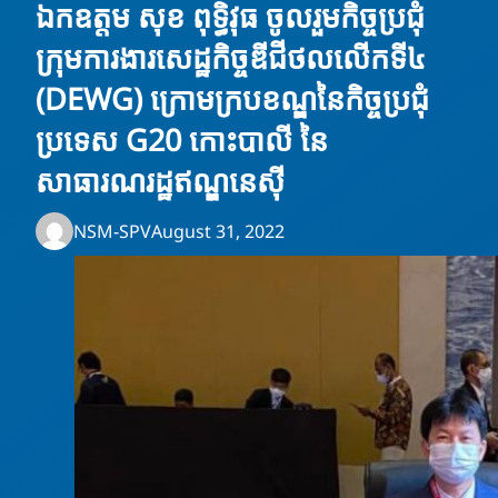
ឯកឧត្តម សុខ ពុទ្ធិវុធ ចូលរួមកិច្ចប្រជុំ
ក្រុមការងារសេដ្ឋកិច្ចឌីជីថលលើកទី៤
(DEWG) ក្រោមក្របខណ្ឌនៃកិច្ចប្រជុំ
ប្រទេស G20 កោះបាលី នៃ
សាធារណរដ្ឋឥណ្ឌូនេស៊ី
NSM-SPV
August 31, 2022