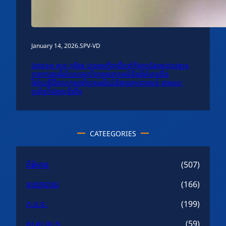
January 14, 2026
.
SPV-VD
ឯកឧត្តម សុខ ពុទ្ធិវុធ បានអញ្ជើញដឹកនាំកិច្ចប្រជុំតាមដានវឌ្ឍន
ភាពការងារវិស័យបច្ចេកវិទ្យាគមនាគមន៍និងព័ត៌មាននិង
វិស័យឌីជីថលក្រសួងប្រៃសណីយ៍និងទូរគមនាគមន៍ តាមរយៈ
ប្រព័ន្ធវីដេអូសន្និសីទ
CATEEGORIES
ព័ត៌មាន
(507)
នយោបាយ
(166)
ក.ប.ទ.
(199)
ស.ស.យ.ក.
(59)