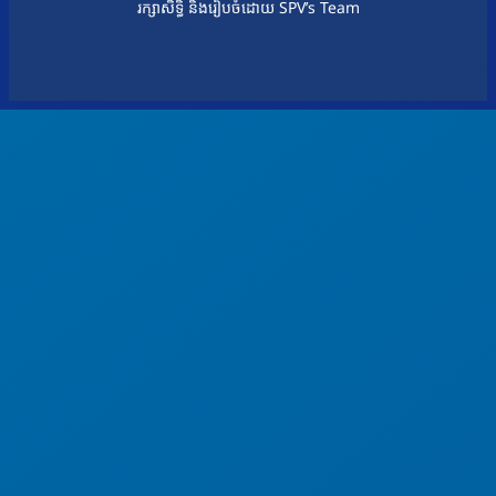
រក្សាសិទ្ធិ និងរៀបចំដោយ SPV’s Team