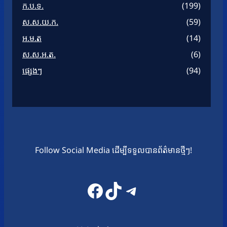
ក.ប.ទ.
(199)
ស.ស.យ.ក.
(59)
អ.ម.ត
(14)
ស.ស.អ.ត.
(6)
ផ្សេងៗ
(94)
Follow Social Media ដើម្បីទទួលបានព័ត៌មានថ្មីៗ!
Facebook
TikTok
Telegram