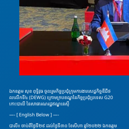
ឯកឧត្តម សុខ ពុទ្ធិវុធ ចូលរួមកិច្ចប្រជុំក្រុមការងារសេដ្ឋកិច្ចឌីជីថ
លលើកទី៤ (DEWG) ក្រោមក្របខណ្ឌនៃកិច្ចប្រជុំប្រទេស G20
កោះបាលី នៃសាធារណរដ្ឋឥណ្ឌូនេស៊ី
—- [ English Below ] —-
បាលី៖ ចាប់ពីថ្ងៃទី២៩ ដល់ថ្ងៃទី៣០ ខែសីហា ឆ្នាំ២០២២ ឯកឧត្តម