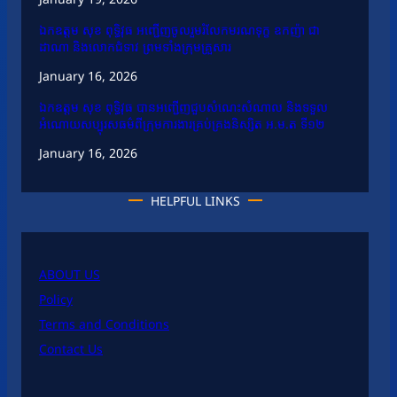
ឯកឧត្តម សុខ ពុទ្ធិវុធ អញ្ជើញចូលរួមរំលែកមរណទុក្ខ ឧកញ៉ា ជា
ដាណា និងលោកជំទាវ ព្រមទាំងក្រុមគ្រួសារ
January 16, 2026
ឯកឧត្តម សុខ ពុទ្ធិវុធ បានអញ្ជើញជួបសំណេះសំណាល និងទទួល
អំណោយសប្បុរសធម៌ពីក្រុមការងារគ្រប់គ្រងនិស្សិត អ.ម.ត ទី១២
January 16, 2026
HELPFUL LINKS
ABOUT US
Policy
Terms and Conditions
Contact Us