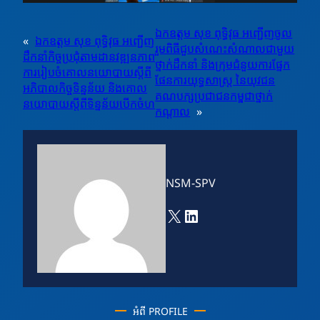
ឯកឧត្តម សុខ ពុទ្ធិវុធ អញ្ជើញចូល
«
ឯកឧត្តម សុខ ពុទ្ធិវុធ អញ្ជេីញ
រួមពិធីជួបសំណេះសំណាលជាមួយ
ដឹកនាំកិច្ចប្រជុំតាមដានវឌ្ឍនភាព
ថ្នាក់ដឹកនាំ និងក្រុមជំនួយការផ្នែក
ការរៀបចំគោលនយោបាយស្តីពី
ផែនការយុទ្ធសាស្រ្ត នៃយុវជន
អភិបាលកិច្ចទិន្នន័យ និងគោល
គណបក្សប្រជាជនកម្ពុជាថ្នាក់
នយោបាយស្តីពីទិន្នន័យបើកចំហ
កណ្ដាល
»
NSM-SPV
X
LinkedIn
អំពី PROFILE