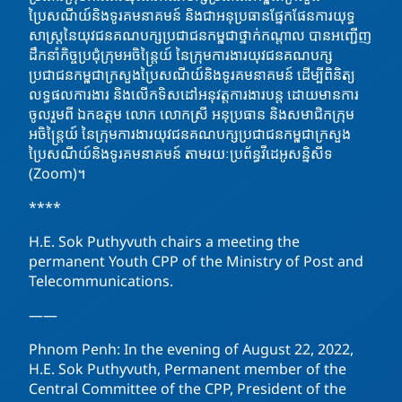
ប្រៃសណីយ៍និងទូរគមនាគមន៍ និងជាអនុប្រធានផ្នែកផែនការយុទ្ធ
សាស្រ្តនៃយុវជនគណបក្សប្រជាជនកម្ពុជាថ្នាក់កណ្តាល បានអញ្ជើញ
ដឹកនាំកិច្ចប្រជុំក្រុមអចិន្រ្តៃយ៍
នៃក្រុមការងារយុវជនគណបក្ស
ប្រជាជនកម្ពុជាក្រសួងប្រៃសណីយ៍និងទូរគមនាគមន៍ ដើម្បីពិនិត្យ
លទ្ធផលការងារ និងលើកទិសដៅអនុវត្តការងារបន្ត ដោយមានការ
ចូលរួមពី ឯកឧត្តម លោក លោកស្រី អនុប្រធាន និងសមាជិកក្រុម
អចិន្រ្តៃយ៍ នៃក្រុមការងារយុវជនគណបក្សប្រជាជនកម្ពុជាក្រសួង
ប្រៃសណីយ៍និងទូរគមនាគមន៍ តាមរយៈប្រព័ន្ធវីដេអូសន្និសីទ
(Zoom)។
****
H.E. Sok Puthyvuth chairs a meeting the
permanent Youth CPP of the Ministry of Post and
Telecommunications.
——
Phnom Penh: In the evening of August 22, 2022,
H.E. Sok Puthyvuth, Permanent member of the
Central Committee of the CPP, President of the