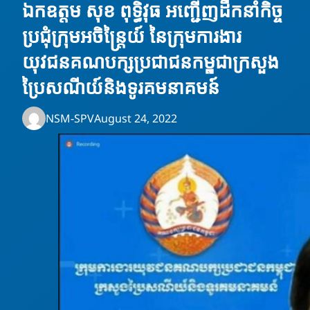
ឯកឧត្តម សុខ ពុទ្ធិវុធ អញ្ជើញដឹកនាំកិច្ច
ប្រជុំក្រុមអចិន្រ្តៃយ៍ នៃក្រុមការងារ
យុវជនគណបក្សប្រជាជនកម្ពុជាក្រសួង
ប្រៃសណីយ៍និងទូរគមនាគមន៍
NSM-SPV
August 24, 2022