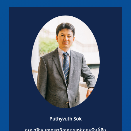
Puthyvuth Sok
សុខ ពុទ្ធិវុធ រដ្ឋលេខាធិការក្រសួងប្រៃសណីយ៍និង