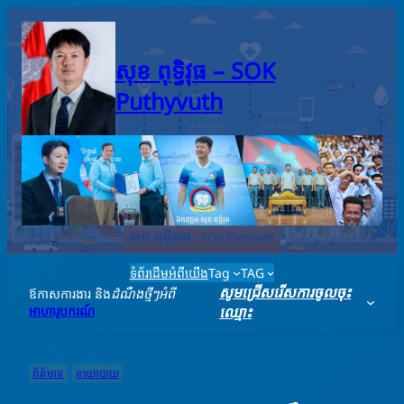
Skip
to
content
សុខ ពុទ្ធិវុធ – SO​K
Puthyvuth
ទំព័រដើម
អំពីយើង
Tag
TAG
សូមជ្រើសរើសការចូលចុះ
ឪកាសការងារ និង
ដំណឹងថ្មីៗអំពី
អាហារូបករណ៍
ឈ្មោះ
ព័ត៌មាន
នយោបាយ