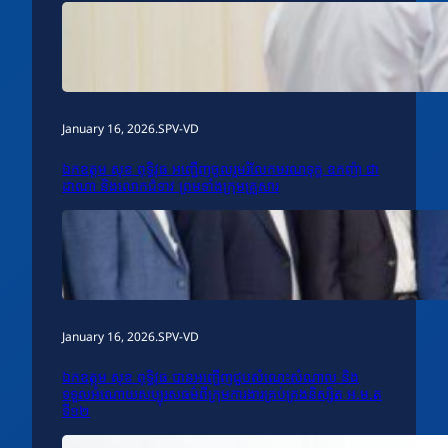
January 16, 2026
.
SPV-VD
ឯកឧត្តម សុខ ពុទ្ធិវុធ អញ្ជើញចូលរួមរំលែកមរណទុក្ខ ឧកញ៉ា ជា
ដាណា និងលោកជំទាវ ព្រមទាំងក្រុមគ្រួសារ
January 16, 2026
.
SPV-VD
ឯកឧត្តម សុខ ពុទ្ធិវុធ បានអញ្ជើញជួបសំណេះសំណាល និង
ទទួលអំណោយសប្បុរសធម៌ពីក្រុមការងារគ្រប់គ្រងនិស្សិត អ.ម.ត
ទី១២