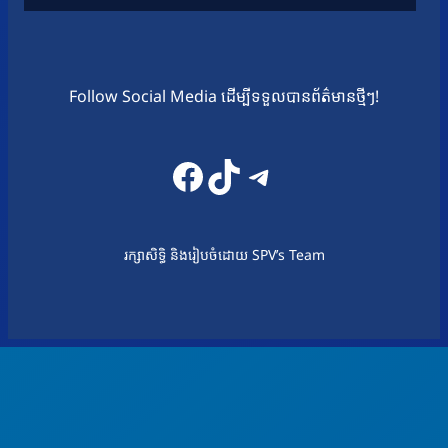
Follow Social Media ដើម្បីទទួលបានព័ត៌មានថ្មីៗ!
Facebook
TikTok
Telegram
រក្សាសិទ្ធិ និងរៀបចំដោយ SPV’s Team