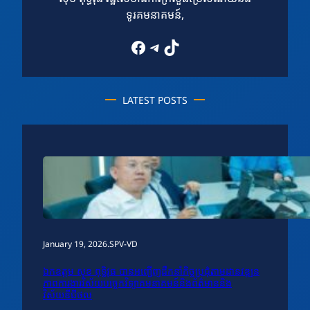
ទូរគមនាគមន៍,
Facebook
Telegram
TikTok
LATEST POSTS
January 19, 2026
.
SPV-VD
ឯកឧត្តម សុខ ពុទ្ធិវុធ បានអញ្ជើញដឹកនាំកិច្ចប្រជុំតាមដានវឌ្ឍន
ភាពការងារវិស័យបច្ចេកវិទ្យាគមនាគមន៍និងព័ត៌មាននិង
វិស័យឌីជីថល