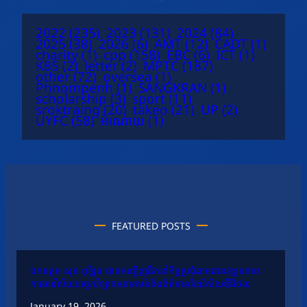
2022
(235)
2023
(131)
2024
(84)
2025
(38)
2026
(6)
AMT
(12)
CADT
(1)
charity
(1)
cpp
(158)
EBC
(6)
ICT
(1)
K85
(2)
letter
(2)
MPTC
(187)
other
(72)
oversea
(1)
Phnompenh
(1)
SANGKRAN
(1)
scholarship
(3)
sport
(11)
sroktraing
(20)
takeo
(21)
UP
(2)
UYFC
(58)
អំណោយ
(1)
FEATURED POSTS
ឯកឧត្តម សុខ ពុទ្ធិវុធ បានអញ្ជើញដឹកនាំកិច្ចប្រជុំតាមដានវឌ្ឍនភាព
ការងារវិស័យបច្ចេកវិទ្យាគមនាគមន៍និងព័ត៌មាននិងវិស័យឌីជីថល
January 19, 2026