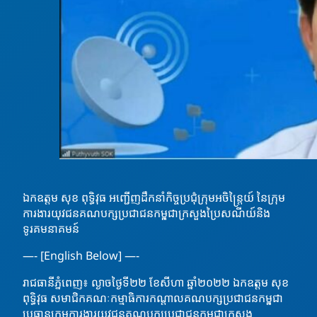
ឯកឧត្តម សុខ ពុទ្ធិវុធ អញ្ជើញដឹកនាំកិច្ចប្រជុំក្រុមអចិន្រ្តៃយ៍ នៃក្រុម
ការងារយុវជនគណបក្សប្រជាជនកម្ពុជាក្រសួងប្រៃសណីយ៍និង
ទូរគមនាគមន៍
—- [English Below] —-
រាជធានីភ្នំពេញ៖ ល្ងាចថ្ងៃទី២២ ខែសីហា ឆ្នាំ២០២២ ឯកឧត្តម សុខ
ពុទ្ធិវុធ សមាជិកគណៈកម្មាធិការកណ្ដាលគណបក្សប្រជាជនកម្ពុជា
ប្រធានក្រុមការងារយុវជនគណបក្សប្រជាជនកម្ពុជាក្រសួង