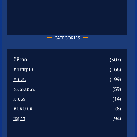
CATEGORIES
ព័ត៌មាន
(507)
នយោបាយ
(166)
ក.ប.ទ.
(199)
ស.ស.យ.ក.
(59)
អ.ម.ត
(14)
ស.ស.អ.ត.
(6)
ផ្សេងៗ
(94)