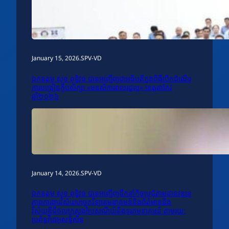
January 15, 2026
.
SPV-VD
ឯកឧត្តម សុខ ពុទ្ធិវុធ បានអញ្ជើញជាអធិបតីក្នុងពិធីបើកដំណើរ
ការបង្រៀនក្លឹបសិក្សា «មនសិការពលរដ្ឋល្អ» ខេត្តតាកែវ
ឆ្នាំ២០២៦
January 14, 2026
.
SPV-VD
ឯកឧត្តម សុខ ពុទ្ធិវុធ បានអញ្ជើញដឹកនាំកិច្ចប្រជុំតាមដានវឌ្ឍន
ភាពការងារវិស័យបច្ចេកវិទ្យាគមនាគមន៍និងព័ត៌មាននិង
វិស័យឌីជីថលក្រសួងប្រៃសណីយ៍និងទូរគមនាគមន៍ តាមរយៈ
ប្រព័ន្ធវីដេអូសន្និសីទ