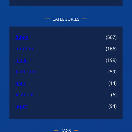
CATEEGORIES
ព័ត៌មាន
(507)
នយោបាយ
(166)
ក.ប.ទ.
(199)
ស.ស.យ.ក.
(59)
អ.ម.ត
(14)
ស.ស.អ.ត.
(6)
ផ្សេងៗ
(94)
TAGS