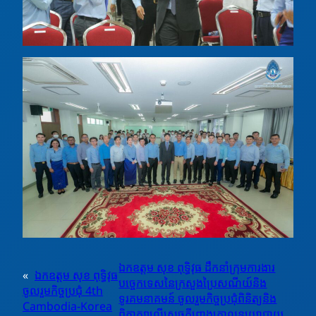
ឯកឧត្តម សុខ ពុទ្ធិវុធ ដឹកនាំក្រុមការងារ
«
ឯកឧត្តម សុខ ពុទ្ធិវុធ
បច្ចេកទេសនៃក្រសួងប្រៃសណីយ៍និង
ចូលរួមកិច្ចប្រជុំ 4th
ទូរគមនាគមន៍ ចូលរួមកិច្ចប្រជុំពិនិត្យនិង
Cambodia-Korea
ពិភាក្សាលើសេចក្តីព្រាងគោលនយោបាយ