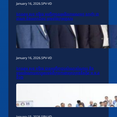
January 16, 2026
.
SPV-VD
ឯកឧត្តម សុខ ពុទ្ធិវុធ អញ្ជើញចូលរួមរំលែកមរណទុក្ខ ឧកញ៉ា ជា
ដាណា និងលោកជំទាវ ព្រមទាំងក្រុមគ្រួសារ
January 16, 2026
.
SPV-VD
ឯកឧត្តម សុខ ពុទ្ធិវុធ បានអញ្ជើញជួបសំណេះសំណាល និង
ទទួលអំណោយសប្បុរសធម៌ពីក្រុមការងារគ្រប់គ្រងនិស្សិត អ.ម.ត
ទី១២
January 15, 2026
.
SPV-VD