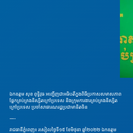
ឯកឧត្តម សុខ ពុទ្ធិវុធ អញ្ជើញជាអធិបតីក្នុងពិធីប្រកាសសមាសភាព
ផ្នែកគ្រប់គ្រងនិស្សិតក្រៅប្រទេស និងក្រុមការងារគ្រប់គ្រងនិស្សិត
ក្រៅប្រទេស ប្រចាំសាធារណរដ្ឋប្រជាមានិតចិន
—-
រាជធានីភ្នំពេញ៖ រសៀលថ្ងៃទី១៥ ខែមិថុនា ឆ្នាំ២០២២ ឯកឧត្តម