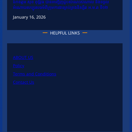
ឯកឧត្តម សុខ ពុទ្ធិវុធ បានអញ្ជើញជួបសំណេះសំណាល និងទទួល
អំណោយសប្បុរសធម៌ពីក្រុមការងារគ្រប់គ្រងនិស្សិត អ.ម.ត ទី១២
January 16, 2026
HELPFUL LINKS
ABOUT US
Policy
Terms and Conditions
Contact Us