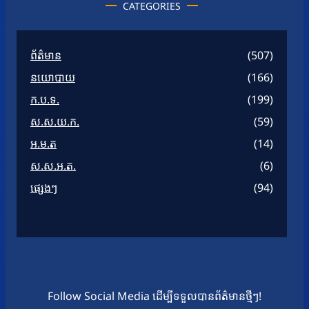
CATEGORIES
ព័ត៌មាន
(507)
នយោបាយ
(166)
ក.ប.ទ.
(199)
ស.ស.យ.ក.
(59)
អ.ម.ត
(14)
ស.ស.អ.ត.
(6)
ផ្សេងៗ
(94)
Follow Social Media ដើម្បីទទួលបានព័ត៌មានថ្មីៗ!