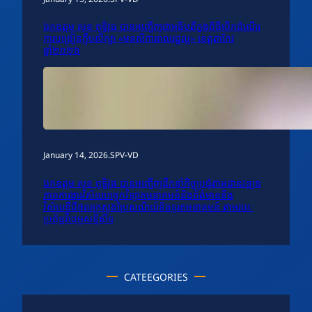
ឯកឧត្តម សុខ ពុទ្ធិវុធ បានអញ្ជើញជាអធិបតីក្នុងពិធីបើកដំណើរ
ការបង្រៀនក្លឹបសិក្សា «មនសិការពលរដ្ឋល្អ» ខេត្តតាកែវ
ឆ្នាំ២០២៦
January 14, 2026
.
SPV-VD
ឯកឧត្តម សុខ ពុទ្ធិវុធ បានអញ្ជើញដឹកនាំកិច្ចប្រជុំតាមដានវឌ្ឍន
ភាពការងារវិស័យបច្ចេកវិទ្យាគមនាគមន៍និងព័ត៌មាននិង
វិស័យឌីជីថលក្រសួងប្រៃសណីយ៍និងទូរគមនាគមន៍ តាមរយៈ
ប្រព័ន្ធវីដេអូសន្និសីទ
CATEEGORIES