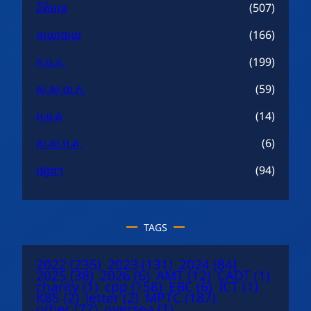
ព័ត៌មាន
(507)
នយោបាយ
(166)
ក.ប.ទ.
(199)
ស.ស.យ.ក.
(59)
អ.ម.ត
(14)
ស.ស.អ.ត.
(6)
ផ្សេងៗ
(94)
TAGS
2022
(235)
2023
(131)
2024
(84)
2025
(38)
2026
(6)
AMT
(12)
CADT
(1)
charity
(1)
cpp
(158)
EBC
(6)
ICT
(1)
K85
(2)
letter
(2)
MPTC
(187)
other
(72)
oversea
(1)