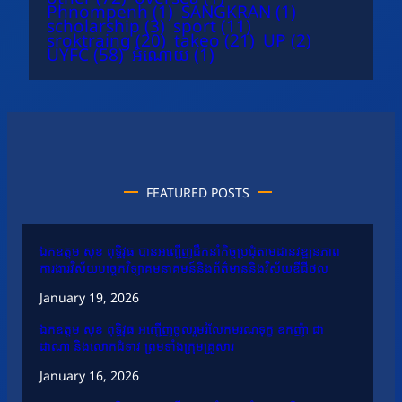
Phnompenh
(1)
SANGKRAN
(1)
scholarship
(3)
sport
(11)
sroktraing
(20)
takeo
(21)
UP
(2)
UYFC
(58)
អំណោយ
(1)
FEATURED POSTS
ឯកឧត្តម សុខ ពុទ្ធិវុធ បានអញ្ជើញដឹកនាំកិច្ចប្រជុំតាមដានវឌ្ឍនភាព
ការងារវិស័យបច្ចេកវិទ្យាគមនាគមន៍និងព័ត៌មាននិងវិស័យឌីជីថល
January 19, 2026
ឯកឧត្តម សុខ ពុទ្ធិវុធ អញ្ជើញចូលរួមរំលែកមរណទុក្ខ ឧកញ៉ា ជា
ដាណា និងលោកជំទាវ ព្រមទាំងក្រុមគ្រួសារ
January 16, 2026