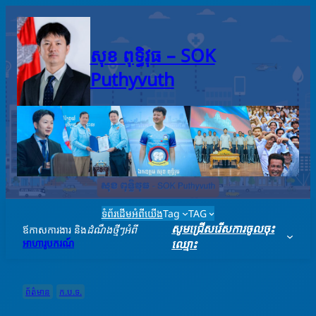
Skip
to
content
សុខ ពុទ្ធិវុធ – SO​K
Puthyvuth
ទំព័រដើម
អំពីយើង
Tag
TAG
សូមជ្រើសរើសការចូលចុះ
ឪកាសការងារ និង
ដំណឹងថ្មីៗអំពី
អាហារូបករណ៍
ឈ្មោះ
ព័ត៌មាន
ក.ប.ទ.