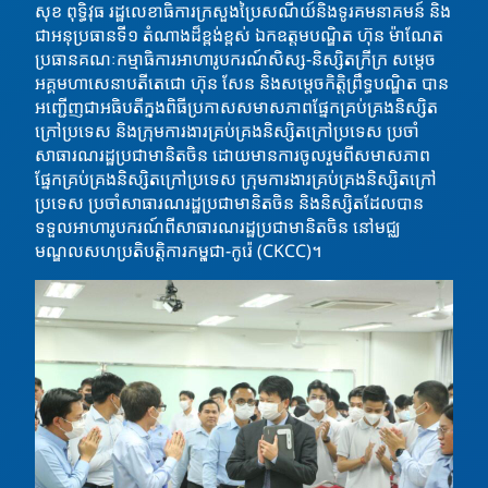
សុខ ពុទ្ធិវុធ រដ្ឋលេខាធិការក្រសួងប្រៃសណីយ៍និងទូរគមនាគមន៍ និង
ជាអនុប្រធានទី១ តំណាងដ៏ខ្ពង់ខ្ពស់ ឯកឧត្តមបណ្ឌិត ហ៊ុន ម៉ាណែត
ប្រធានគណៈកម្មាធិការអាហារូបករណ៍សិស្ស-និស្សិតក្រីក្រ សម្តេច
អគ្គមហាសេនាបតីតេជោ ហ៊ុន សែន និងសម្តេចកិត្តិព្រឹទ្ធបណ្ឌិត
បាន
អញ្ជើញជាអធិបតីក្នុងពិធីប្រកាសសមាសភាពផ្នែកគ្រប់គ្រងនិស្សិត
ក្រៅប្រទេស និងក្រុមការងារគ្រប់គ្រងនិស្សិតក្រៅប្រទេស ប្រចាំ
សាធារណរដ្ឋប្រជាមានិតចិន ដោយមានការចូលរួមពីសមាសភាព
ផ្នែកគ្រប់គ្រងនិស្សិតក្រៅប្រទេស ក្រុមការងារគ្រប់គ្រងនិស្សិតក្រៅ
ប្រទេស ប្រចាំសាធារណរដ្ឋប្រជាមានិតចិន និងនិស្សិតដែលបាន
ទទួលអាហារូបករណ៍ពីសាធារណរដ្ឋប្រជាមានិតចិន នៅមជ្ឈ
មណ្ឌលសហប្រតិបត្តិការកម្ពុជា-កូរ៉េ (CKCC)។