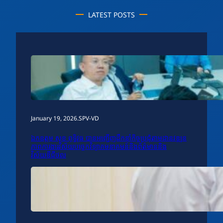
LATEST POSTS
January 19, 2026
.
SPV-VD
ឯកឧត្តម សុខ ពុទ្ធិវុធ បានអញ្ជើញដឹកនាំកិច្ចប្រជុំតាមដានវឌ្ឍន
ភាពការងារវិស័យបច្ចេកវិទ្យាគមនាគមន៍និងព័ត៌មាននិង
វិស័យឌីជីថល