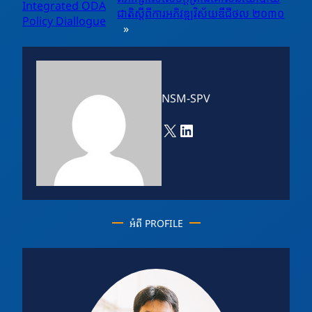
Integrated ODA
ជាតិស្តីពីការអភិវឌ្ឍវិស័យឌីជីថល ២០៣០
Policy Diallogue
»
NSM-SPV
X
LinkedIn
អំពី PROFILE