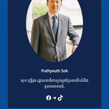
Puthyvuth Sok
សុខ ពុទ្ធិវុធ រដ្ឋលេខាធិការក្រសួងប្រៃសណីយ៍និង
ទូរគមនាគមន៍,
Facebook
Telegram
TikTok