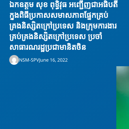
ឯកឧត្តម សុខ ពុទ្ធិវុធ អញ្ជើញជាអធិបតី
ក្នុងពិធីប្រកាសសមាសភាពផ្នែកគ្រប់
គ្រងនិស្សិតក្រៅប្រទេស និងក្រុមការងារ
គ្រប់គ្រងនិស្សិតក្រៅប្រទេស ប្រចាំ
សាធារណរដ្ឋប្រជាមានិតចិន
NSM-SPV
June 16, 2022