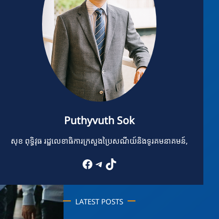
Puthyvuth Sok
សុខ ពុទ្ធិវុធ រដ្ឋលេខាធិការក្រសួងប្រៃសណីយ៍និងទូរគមនាគមន៍,
Facebook
Telegram
TikTok
LATEST POSTS