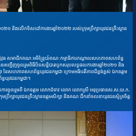
ាំ២០២១ និងលើកទិសដៅការងារឆ្នាំ២០២២ របស់ក្រុមប្រឹក្សាយុវជនគ្រឹះស្ថាន
ុទ្ធិវុធ សមាជិកគណៈអចិន្រ្តៃយ៍គណៈកម្មាធិការកណ្ដាលសហភាពសហព័ន្ធ
ានអញ្ជើញចូលរួមពិធីបិទសន្និបាតបូកសរុបលទ្ធផលការងារឆ្នាំ២០២១ និង
សិក្សា នៃសហភាពសហព័ន្ធយុវជនកម្ពុជា ក្រោមអធិបតីភាពដ៏ខ្ពង់ខ្ពស់ ឯកឧត្តម
្ធយុវជនកម្ពុជា។
យមានការចូលរួមពី ឯកឧត្តម លោកជំទាវ លោក លោកស្រី អនុប្រធានស.ស.យ.ក.
រឹក្សាយុវជនគ្រឹះស្ថានឧត្តមសិក្សា និងគណៈដឹកនាំចលនាយុវជនស្ម័គ្រចិត្ត