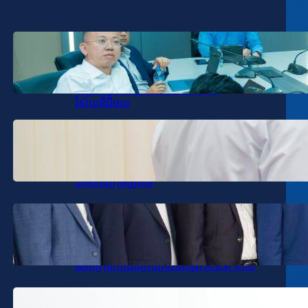
January 19, 2026
.
SPV-VD
ឯកឧត្តម សុខ ពុទ្ធិវុធ បានអញ្ជើញដឹកនាំកិច្ចប្រជុំ
តាមដានវឌ្ឍនភាពការងារវិស័យ
បច្ចេកវិទ្យាគមនាគមន៍និងព័ត៌មាននិង
វិស័យឌីជីថល
January 16, 2026
.
SPV-VD
ឯកឧត្តម សុខ ពុទ្ធិវុធ អញ្ជើញចូលរួមរំលែក
មរណទុក្ខ ឧកញ៉ា ជា ដាណា និងលោកជំទាវ
ព្រមទាំងក្រុមគ្រួសារ
January 16, 2026
.
SPV-VD
ឯកឧត្តម សុខ ពុទ្ធិវុធ បានអញ្ជើញជួប
សំណេះសំណាល និងទទួលអំណោយសប្បុរស
ធម៌ពីក្រុមការងារគ្រប់គ្រងនិស្សិត អ.ម.ត ទី១២
January 15, 2026
.
SPV-VD