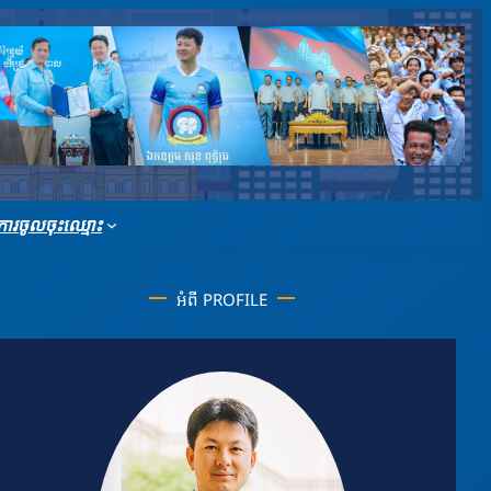
ារចូលចុះឈ្មោះ
អំពី PROFILE