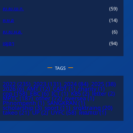
ស.ស.យ.ក.
(59)
អ.ម.ត
(14)
ស.ស.អ.ត.
(6)
ផ្សេងៗ
(94)
TAGS
2022
(235)
2023
(131)
2024
(84)
2025
(38)
2026
(6)
AMT
(12)
CADT
(1)
charity
(1)
cpp
(158)
EBC
(6)
ICT
(1)
K85
(2)
letter
(2)
MPTC
(187)
other
(72)
oversea
(1)
Phnompenh
(1)
SANGKRAN
(1)
scholarship
(3)
sport
(11)
sroktraing
(20)
takeo
(21)
UP
(2)
UYFC
(58)
អំណោយ
(1)