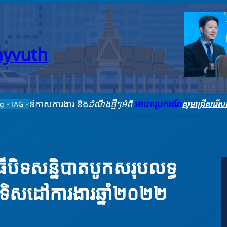
thyvuth
ឪកាសការងារ និង
ដំណឹងថ្មីៗអំពី
អាហារូបករណ៍
សូមជ្រើសរើសក
ag
TAG
ិធីបិទសន្និបាតបូកសរុបលទ្ធ
ទិសដៅការងារឆ្នាំ២០២២