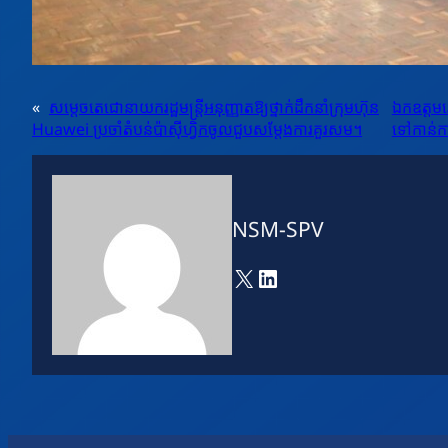
«
សម្តេចតេជោនាយករដ្ឋមន្ត្រីអនុញ្ញាតឱ្យថ្នាក់ដឹកនាំក្រុមហ៊ុន
ឯកឧត្តមវេ
Huawei ប្រចាំតំបន់ប៉ាស៊ីហ្វិកចូលជួបសម្តែងការគួរសម។
ទៅកាន់ការ
NSM-SPV
X
LinkedIn