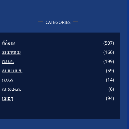
CATEGORIES
ព័ត៌មាន
(507)
នយោបាយ
(166)
ក.ប.ទ.
(199)
ស.ស.យ.ក.
(59)
អ.ម.ត
(14)
ស.ស.អ.ត.
(6)
ផ្សេងៗ
(94)