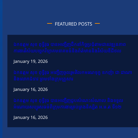
FEATURED POSTS
ឯកឧត្តម សុខ ពុទ្ធិវុធ បានអញ្ជើញដឹកនាំកិច្ចប្រជុំតាមដានវឌ្ឍនភាព
ការងារវិស័យបច្ចេកវិទ្យាគមនាគមន៍និងព័ត៌មាននិងវិស័យឌីជីថល
January 19, 2026
ឯកឧត្តម សុខ ពុទ្ធិវុធ អញ្ជើញចូលរួមរំលែកមរណទុក្ខ ឧកញ៉ា ជា ដាណា
និងលោកជំទាវ ព្រមទាំងក្រុមគ្រួសារ
January 16, 2026
ឯកឧត្តម សុខ ពុទ្ធិវុធ បានអញ្ជើញជួបសំណេះសំណាល និងទទួល
អំណោយសប្បុរសធម៌ពីក្រុមការងារគ្រប់គ្រងនិស្សិត អ.ម.ត ទី១២
January 16, 2026