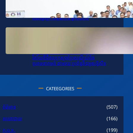
ឯកឧត្តម សុខ ពុទ្ធិវុធ បានអញ្ជើញជាអធិបតីក្នុង
ពិធីបើកដំណើរការបង្រៀនក្លឹបសិក្សា «មនសិការ
ពលរដ្ឋល្អ» ខេត្តតាកែវ ឆ្នាំ២០២៦
January 14, 2026
.
SPV-VD
ឯកឧត្តម សុខ ពុទ្ធិវុធ បានអញ្ជើញដឹកនាំកិច្ចប្រជុំ
តាមដានវឌ្ឍនភាពការងារវិស័យ
បច្ចេកវិទ្យាគមនាគមន៍និងព័ត៌មាននិង
វិស័យឌីជីថលក្រសួងប្រៃសណីយ៍និង
ទូរគមនាគមន៍ តាមរយៈប្រព័ន្ធវីដេអូសន្និសីទ
CATEEGORIES
ព័ត៌មាន
(507)
នយោបាយ
(166)
ក.ប.ទ.
(199)