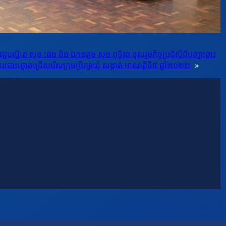
ជ្ជបណ្ឌិត សុខ ផេង និង ឯកឧត្តម សុខ ពុទ្ធិវុធ ចូលរួមកិច្ចប្រជុំស្តីពីបញ្ហាឆ្ពោះ
បោះឆ្នោតជ្រើសរើសក្រុមប្រឹក្សាឃុំ សង្កាត់ អាណត្តិទី៥ ឆ្នាំ២០២២
»