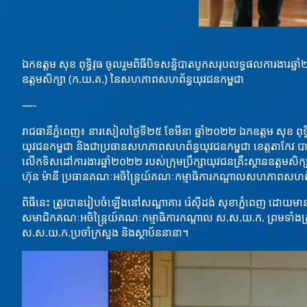
ឯកឧត្តម សុខ ពុទ្ធិវុធ ចូលរួមពិធីបិទសន្និបាតបូកសរុបលទ្ធផលការងារឆ្ន
ឧត្តមសិក្សា (ក.យ.គ.) នៃសហភាពសហព័ន្ធយុវជនកម្ពុជា
—-
រាជធានីភ្នំពេញ៖ នារសៀលថ្ងៃទី២៥ ខែមីនា ឆ្នាំ២០២២ ឯកឧត្តម សុខ ព
យុវជនកម្ពុជា និងជាប្រធានសហភាពសហព័ន្ធយុវជនកម្ពុជា ខេត្តតាកែវ ប
លើកទិសដៅការងារឆ្នាំ២០២២
របស់ក្រុមប្រឹក្សាយុវជនគ្រឹះស្ថានឧត្តម
ហ៊ុន ម៉ានី ប្រធានគណៈអចិន្ត្រៃយ៍គណៈកម្មាធិការកណ្ដាលសហភាពសហព័ន
ពិធីនេះ ត្រូវបានរៀបចំឡើងនៅសណ្ឋាគារ រ៉េស៊ីដង់ សុខាភ្នំពេញ ដោ
សមាជិកគណៈអចិន្រ្តៃយ៍គណៈកម្មាធិការកណ្ដាល ស.ស.យ.ក. ព្រមទាំងក្រុមប្
ស.ស.យ.ក.ប្រចាំក្រសួង និងស្ថាប័ននានា។