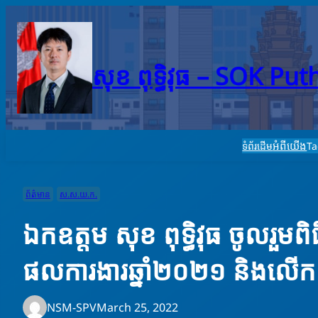
Skip
to
content
សុខ ពុទ្ធិវុធ – SO​K Pu
អំពីយើង
ទំព័រដើម
T
ព័ត៌មាន
ស.ស.យ.ក.
ឯកឧត្តម សុខ ពុទ្ធិវុធ ចូលរួមព
ផលការងារឆ្នាំ២០២១ និងលើក
NSM-SPV
March 25, 2022