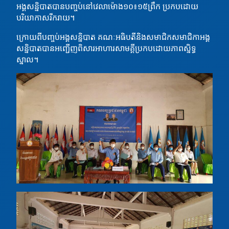
អង្គសន្និបាតបានបញ្ចប់នៅវេលាម៉ោង១០៖១៥ព្រឹក ប្រកបដោយ
បរិយាកាសរីករាយ។
ក្រោយពីបញ្ចប់អង្គសន្និបាត គណៈអធិបតីនិងសមាជិកសមាជិកាអង្គ
សន្និបាតបានអញ្ជើញពិសារអាហារសាមគ្គីប្រកបដោយភាពស្និទ្ធ
ស្នាល។