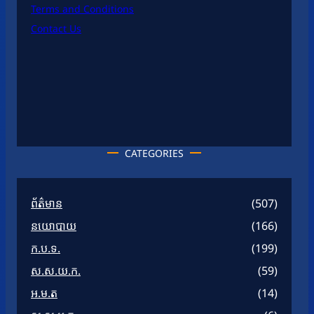
Terms and Conditions
Contact Us
CATEGORIES
ព័ត៌មាន
(507)
នយោបាយ
(166)
ក.ប.ទ.
(199)
ស.ស.យ.ក.
(59)
អ.ម.ត
(14)