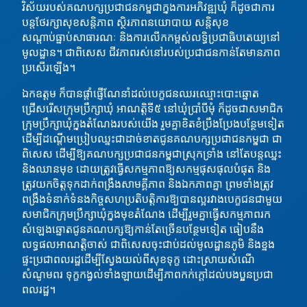
វិស័យរបស់គណបក្សប្រជាជនកម្ពុជាក្នុងការអភិវឌ្ឍឃុំ ក៏ដូចជាការ
បន្តថែរក្សាសុខសន្តិភាព ស្ថិរភាពនយោបាយ សន្តិសុខ
សណ្តាប់ធ្នាប់សាធារណៈ និងការលើកកម្ពស់លទ្ធិប្រជាធិបតេយ្យនៅ
មូលដ្ឋាន។ ជាពិសេស ជីវភាពរស់នៅរបស់ប្រជាជនកាន់តែមានភាព
ប្រសើរឡើង។​
ឯកឧត្ដម​ ក៏បានផ្ដាំផ្ញេីណែនាំដល់បេក្ខជនឈរឈ្មោះបោះឆ្នោត
ជ្រើសរើសក្រុមប្រឹក្សាឃុំ អាណត្តិទី៥ នៅឃុំប្រាំបីមុំ ក៏ដូចជាសមាជិក
ក្រុមប្រឹក្សាឃុំក្នុងតំណែងរបស់យើង រួមគ្នាខិតខំប្រឹងប្រែងបន្ថែមទៀត
ដើម្បីដណ្តើមប្រៀបឈ្នះជាដាច់ខាតជូនគណបក្សប្រជាជនកម្ពុជា ជា
ពិសេស ដើម្បីឱ្យគណបក្សប្រជាជនកម្ពុជាស្រុកទ្រាំង នៅតែបន្តឈ្នះ
និងឈានមុខ​ ដោយត្រូវធ្វេីសកម្មភាពឱ្យសកម្មផុសផុលបំផុត និង
ត្រូវយកចិត្តទុកដាក់ពង្រឹងសាមគ្គីភាព និងឯកភាពគ្នា ព្រមទាំងត្រូវ
ពង្រឹងទំនាក់ទំនងកិច្ចសហប្រតិបត្តិការឱ្យបានល្អរវាងបេក្ខជនជាមួយ
សមាជិកក្រុមប្រឹក្សាឃុំក្នុងមុខតំណែង ដើម្បីរួមគ្នាធ្វើសកម្មភាពរក
សំឡេងឆ្នោតជូនគណបក្សឱ្យកាន់តែច្រើនបន្ថែមទៀត ធៀបនឹង
លទ្ធផលអាណត្តិចាស់​ ជាពិសេសចុះជាប់ដល់មូលដ្ឋានភូមិ​ និងខ្នង
ផ្ទះប្រជាពលរដ្ឋដេីម្បីស្វែងយល់ពីសុខទុក្ខ​ ដោះស្រាយសំណេី​
សំណូមពរ​ ទុក្ខកង្វល់ទាំងឡាយដេីម្បីភាពកក់ក្ដៅដល់បងប្អូនប្រជា
ពលរដ្ឋ។