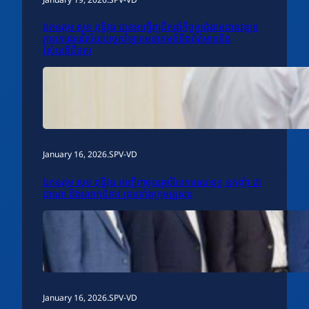
ឯកឧត្តម សុខ ពុទ្ធិវុធ បានអញ្ជើញដឹកនាំកិច្ចប្រជុំតាមដានវឌ្ឍន
ភាពការងារវិស័យបច្ចេកវិទ្យាគមនាគមន៍និងព័ត៌មាននិង
វិស័យឌីជីថល
January 16, 2026
.
SPV-VD
ឯកឧត្តម សុខ ពុទ្ធិវុធ អញ្ជើញចូលរួមរំលែកមរណទុក្ខ ឧកញ៉ា ជា
ដាណា និងលោកជំទាវ ព្រមទាំងក្រុមគ្រួសារ
January 16, 2026
.
SPV-VD