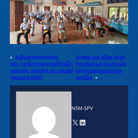
«
សន្និបាតបូកសរុបការងារ
ឯកឧត្តម សុខ ពុទ្ធិវុធ ចូលរួម
គណៈកម្មាធិការគណបក្សឃុំព្រៃស្លឹក
កិច្ចប្រជុំសំណេះសំណាលនិង
ស្រុកទ្រាំង ខេត្តតាកែវ រយៈពេល៥ឆ្នាំ
ណែនាំការងារដល់បេក្ខជន
(២០១៧-២០២២)
ពេញសិទ្ធ
»
NSM-SPV
X
LinkedIn