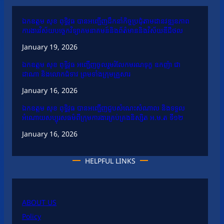
ឯកឧត្តម សុខ ពុទ្ធិវុធ បានអញ្ជើញដឹកនាំកិច្ចប្រជុំតាមដានវឌ្ឍនភាព
ការងារវិស័យបច្ចេកវិទ្យាគមនាគមន៍និងព័ត៌មាននិងវិស័យឌីជីថល
January 19, 2026
ឯកឧត្តម សុខ ពុទ្ធិវុធ អញ្ជើញចូលរួមរំលែកមរណទុក្ខ ឧកញ៉ា ជា
ដាណា និងលោកជំទាវ ព្រមទាំងក្រុមគ្រួសារ
January 16, 2026
ឯកឧត្តម សុខ ពុទ្ធិវុធ បានអញ្ជើញជួបសំណេះសំណាល និងទទួល
អំណោយសប្បុរសធម៌ពីក្រុមការងារគ្រប់គ្រងនិស្សិត អ.ម.ត ទី១២
January 16, 2026
HELPFUL LINKS
ABOUT US
Policy