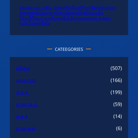
ឯកឧត្តម សុខ ពុទ្ធិវុធ បានអញ្ជើញដឹកនាំកិច្ចប្រជុំតាមដានវឌ្ឍន
ភាពការងារវិស័យបច្ចេកវិទ្យាគមនាគមន៍និងព័ត៌មាននិង
វិស័យឌីជីថលក្រសួងប្រៃសណីយ៍និងទូរគមនាគមន៍ តាមរយៈ
ប្រព័ន្ធវីដេអូសន្និសីទ
CATEEGORIES
ព័ត៌មាន
(507)
នយោបាយ
(166)
ក.ប.ទ.
(199)
ស.ស.យ.ក.
(59)
អ.ម.ត
(14)
ស.ស.អ.ត.
(6)