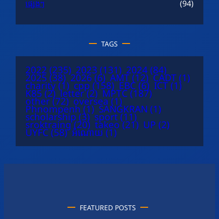
ផ្សេងៗ
(94)
TAGS
2022
(235)
2023
(131)
2024
(84)
2025
(38)
2026
(6)
AMT
(12)
CADT
(1)
charity
(1)
cpp
(158)
EBC
(6)
ICT
(1)
K85
(2)
letter
(2)
MPTC
(187)
other
(72)
oversea
(1)
Phnompenh
(1)
SANGKRAN
(1)
scholarship
(3)
sport
(11)
sroktraing
(20)
takeo
(21)
UP
(2)
UYFC
(58)
អំណោយ
(1)
FEATURED POSTS