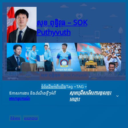
Skip
to
content
សុខ ពុទ្ធិវុធ – SO​K
Puthyvuth
ទំព័រដើម
អំពីយើង
Tag
TAG
សូមជ្រើសរើសការចូលចុះ
ឪកាសការងារ និង
ដំណឹងថ្មីៗអំពី
អាហារូបករណ៍
ឈ្មោះ
ព័ត៌មាន
នយោបាយ