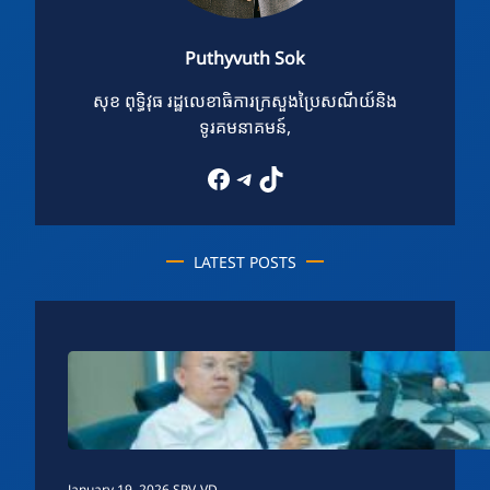
Puthyvuth Sok
សុខ ពុទ្ធិវុធ រដ្ឋលេខាធិការក្រសួងប្រៃសណីយ៍និង
ទូរគមនាគមន៍,
Facebook
Telegram
TikTok
LATEST POSTS
January 19, 2026
.
SPV-VD