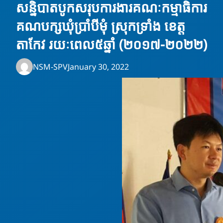
សន្និបាតបូកសរុបការងារគណៈកម្មាធិការ
គណបក្សឃុំប្រាំបីមុំ ស្រុកទ្រាំង ខេត្ត
តាកែវ រយៈពេល៥ឆ្នាំ (២០១៧-២០២២)
NSM-SPV
January 30, 2022