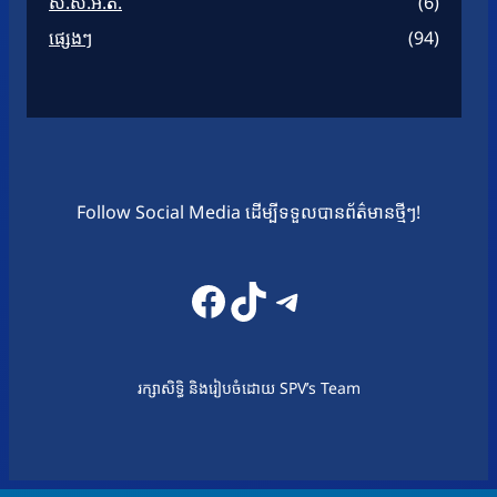
ស.ស.អ.ត.
(6)
ផ្សេងៗ
(94)
Follow Social Media ដើម្បីទទួលបានព័ត៌មានថ្មីៗ!
Facebook
TikTok
Telegram
រក្សាសិទ្ធិ និងរៀបចំដោយ SPV’s Team