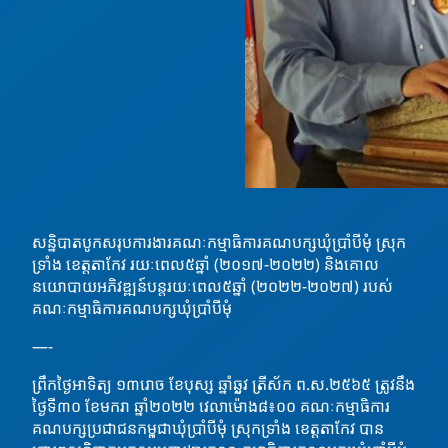
សន្និបាតបូកសរុបការងារគណៈកម្មាធិការគណបក្សឃុំប្រាំបីមុំ ស្រុក
ទ្រាំង ខេត្តតាកែវ រយៈពេល៥ឆ្នាំ (២០១៧-២០២២) និងគោល
នយោបាយអភិវឌ្ឍន៍បន្តរយៈពេល៥ឆ្នាំ (២០២២-២០២៧) របស់
គណៈកម្មាធិការគណបក្សឃុំប្រាំបីមុំ
—-
ព្រឹកថ្ងៃអាទិត្យ ១៣រោច ខែបុស្ស ឆ្នាំឆ្លូវ ត្រីស័ក ព.ស.២៥៦៥ ត្រូវនឹង
ថ្ងៃទី៣០ ខែមករា ឆ្នាំ២០២២ វេលាម៉ោង៨៖០០ គណៈកម្មាធិការ
គណបក្សប្រជាជនកម្ពុជាឃុំប្រាំបីមុំ ស្រុកទ្រាំង ខេត្តតាកែវ បាន