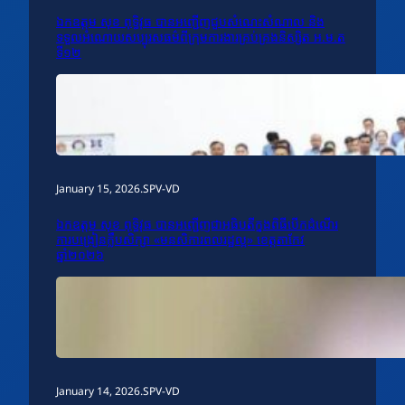
ឯកឧត្តម សុខ ពុទ្ធិវុធ បានអញ្ជើញជួបសំណេះសំណាល និង
ទទួលអំណោយសប្បុរសធម៌ពីក្រុមការងារគ្រប់គ្រងនិស្សិត អ.ម.ត
ទី១២
January 15, 2026
.
SPV-VD
ឯកឧត្តម សុខ ពុទ្ធិវុធ បានអញ្ជើញជាអធិបតីក្នុងពិធីបើកដំណើរ
ការបង្រៀនក្លឹបសិក្សា «មនសិការពលរដ្ឋល្អ» ខេត្តតាកែវ
ឆ្នាំ២០២៦
January 14, 2026
.
SPV-VD