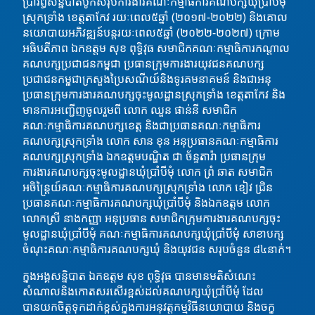
ប្រារព្ធសន្និបាតបូកសរុបការងារគណៈកម្មាធិការគណបក្សឃុំប្រាំបីមុំ
ស្រុកទ្រាំង ខេត្តតាកែវ រយៈពេល៥ឆ្នាំ (២០១៧-២០២២)
និងគោល
នយោបាយអភិវឌ្ឍន៍បន្តរយៈពេល៥ឆ្នាំ (២០២២-២០២៧) ក្រោម
អធិបតីភាព ឯកឧត្តម សុខ ពុទ្ធិវុធ សមាជិកគណៈកម្មាធិការកណ្ដាល
គណបក្សប្រជាជនកម្ពុជា ប្រធានក្រុមការងារយុវជនគណបក្ស
ប្រជាជនកម្ពុជាក្រសួងប្រៃសណីយ៍និងទូរគមនាគមន៍ និងជាអនុ
ប្រធានក្រុមការងារគណបក្សចុះមូលដ្ឋានស្រុកទ្រាំង ខេត្តតាកែវ និង
មានការអញ្ជើញចូលរួមពី លោក ឈួន ផាន់នី សមាជិក
គណៈកម្មាធិការគណបក្សខេត្ត និងជាប្រធានគណៈកម្មាធិការ
គណបក្សស្រុកទ្រាំង លោក សាន ខុន អនុប្រធានគណៈកម្មាធិការ
គណបក្សស្រុកទ្រាំង ឯកឧត្តមបណ្ឌិត ជា ច័ន្ទតារ៉ា ប្រធានក្រុម
ការងារគណបក្សចុះមូលដ្ឋានឃុំប្រាំបីមុំ លោក ព្រំ ឆាត សមាជិក
អចិន្ត្រៃយ៍គណៈកម្មាធិការគណបក្សស្រុកទ្រាំង លោក ខៀវ ជ្រិន
ប្រធានគណៈកម្មាធិការគណបក្សឃុំប្រាំបីមុំ និងឯកឧត្តម លោក
លោកស្រី នាងកញ្ញា អនុប្រធាន សមាជិកក្រុមការងារគណបក្សចុះ
មូលដ្ឋានឃុំប្រាំបីមុំ គណៈកម្មាធិការគណបក្សឃុំប្រាំបីមុំ សាខាបក្ស
ចំណុះគណៈកម្មាធិការគណបក្សឃុំ និងយុវជន សរុបចំនួន ៨៤នាក់។
ក្នុងអង្គសន្និបាត ឯកឧត្តម សុខ ពុទ្ធិវុធ បានមានមតិសំណេះ
សំណាលនិងកោតសរសេីរខ្ពស់ដល់គណបក្សឃុំប្រាំបីមុំ​ ដែល
បានយកចិត្តទុកដាក់ខ្ពស់ក្នុងការអនុវត្តកម្មវិធីនយោបាយ និងចក្ខុ