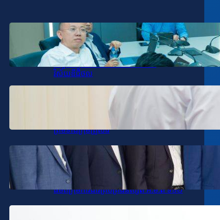
January 19, 2026
.
SPV-VD
ឯកឧត្តម សុខ ពុទ្ធិវុធ បានអញ្ជើញដឹកនាំកិច្ចប្រជុំ
តាមដានវឌ្ឍនភាពការងារវិស័យ
បច្ចេកវិទ្យាគមនាគមន៍និងព័ត៌មាននិង
វិស័យឌីជីថល
January 16, 2026
.
SPV-VD
ឯកឧត្តម សុខ ពុទ្ធិវុធ អញ្ជើញចូលរួមរំលែក
មរណទុក្ខ ឧកញ៉ា ជា ដាណា និងលោកជំទាវ
ព្រមទាំងក្រុមគ្រួសារ
January 16, 2026
.
SPV-VD
ឯកឧត្តម សុខ ពុទ្ធិវុធ បានអញ្ជើញជួប
សំណេះសំណាល និងទទួលអំណោយសប្បុរស
ធម៌ពីក្រុមការងារគ្រប់គ្រងនិស្សិត អ.ម.ត ទី១២
January 15, 2026
.
SPV-VD