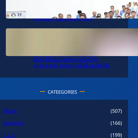
ឯកឧត្តម សុខ ពុទ្ធិវុធ បានអញ្ជើញជាអធិបតីក្នុង
ពិធីបើកដំណើរការបង្រៀនក្លឹបសិក្សា «មនសិការ
ពលរដ្ឋល្អ» ខេត្តតាកែវ ឆ្នាំ២០២៦
January 14, 2026
.
SPV-VD
ឯកឧត្តម សុខ ពុទ្ធិវុធ បានអញ្ជើញដឹកនាំកិច្ចប្រជុំ
តាមដានវឌ្ឍនភាពការងារវិស័យ
បច្ចេកវិទ្យាគមនាគមន៍និងព័ត៌មាននិង
វិស័យឌីជីថលក្រសួងប្រៃសណីយ៍និង
ទូរគមនាគមន៍ តាមរយៈប្រព័ន្ធវីដេអូសន្និសីទ
CATEEGORIES
ព័ត៌មាន
(507)
នយោបាយ
(166)
ក.ប.ទ.
(199)