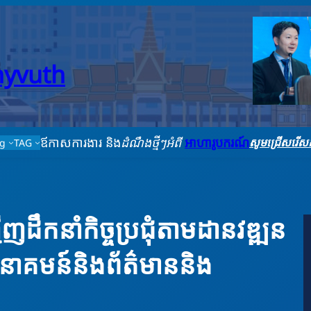
thyvuth
ឪកាសការងារ និង
ដំណឹងថ្មីៗអំពី
អាហារូបករណ៍
សូមជ្រើសរើសក
ag
TAG
ើញដឹកនាំកិច្ចប្រជុំតាមដានវឌ្ឍន
មនាគមន៍និងព័ត៌មាននិង