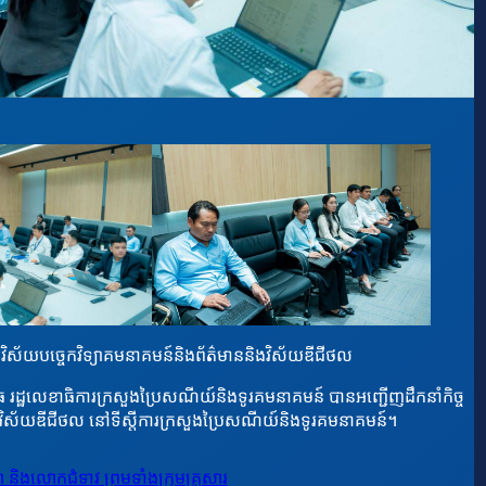
ងារវិស័យបច្ចេកវិទ្យាគមនាគមន៍និងព័ត៌មាននិងវិស័យឌីជីថល
វុធ រដ្ឋលេខាធិការក្រសួងប្រៃសណីយ៍និងទូរគមនាគមន៍ បានអញ្ជើញដឹកនាំកិច្ច
ិងវិស័យឌីជីថល នៅទីស្តីការក្រសួងប្រៃសណីយ៍និងទូរគមនាគមន៍។
 និងលោកជំទាវ ព្រមទាំងក្រុមគ្រួសារ