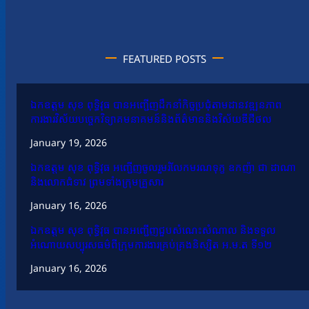
FEATURED POSTS
ឯកឧត្តម សុខ ពុទ្ធិវុធ បានអញ្ជើញដឹកនាំកិច្ចប្រជុំតាមដានវឌ្ឍនភាព
ការងារវិស័យបច្ចេកវិទ្យាគមនាគមន៍និងព័ត៌មាននិងវិស័យឌីជីថល
January 19, 2026
ឯកឧត្តម សុខ ពុទ្ធិវុធ អញ្ជើញចូលរួមរំលែកមរណទុក្ខ ឧកញ៉ា ជា ដាណា
និងលោកជំទាវ ព្រមទាំងក្រុមគ្រួសារ
January 16, 2026
ឯកឧត្តម សុខ ពុទ្ធិវុធ បានអញ្ជើញជួបសំណេះសំណាល និងទទួល
អំណោយសប្បុរសធម៌ពីក្រុមការងារគ្រប់គ្រងនិស្សិត អ.ម.ត ទី១២
January 16, 2026