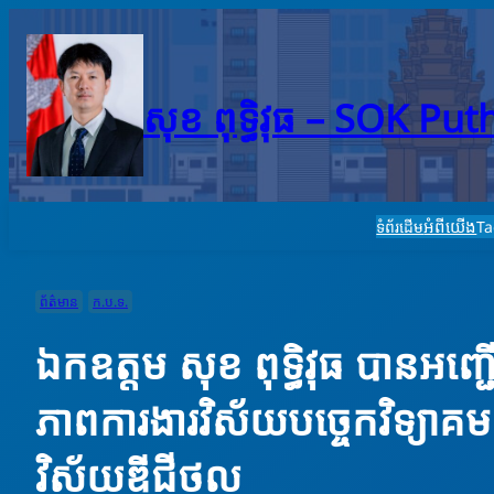
Skip
to
content
សុខ ពុទ្ធិវុធ – SO​K Pu
អំពីយើង
ទំព័រដើម
T
ព័ត៌មាន
ក.ប.ទ.
ឯកឧត្តម សុខ ពុទ្ធិវុធ បានអញ្ជ
ភាពការងារវិស័យបច្ចេកវិទ្យាគ
វិស័យឌីជីថល