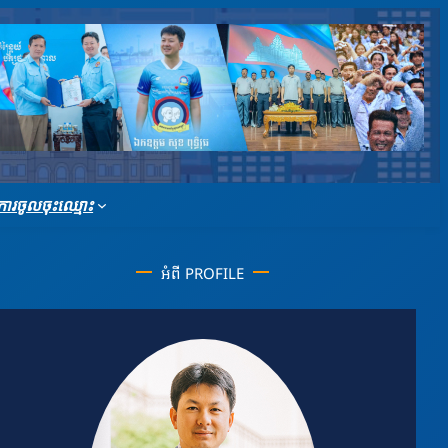
ារចូលចុះឈ្មោះ
អំពី PROFILE