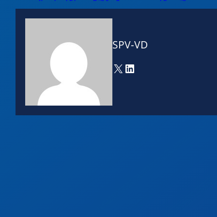
SPV-VD
X
LinkedIn