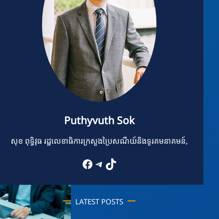
Puthyvuth Sok
សុខ ពុទ្ធិវុធ រដ្ឋលេខាធិការក្រសួងប្រៃសណីយ៍និងទូរគមនាគមន៍,
Facebook
Telegram
TikTok
LATEST POSTS