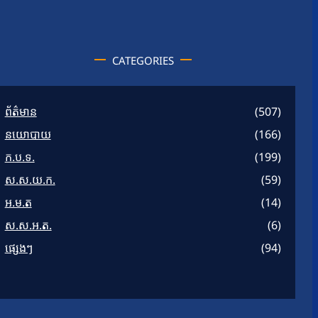
CATEGORIES
ព័ត៌មាន
(507)
នយោបាយ
(166)
ក.ប.ទ.
(199)
ស.ស.យ.ក.
(59)
អ.ម.ត
(14)
ស.ស.អ.ត.
(6)
ផ្សេងៗ
(94)