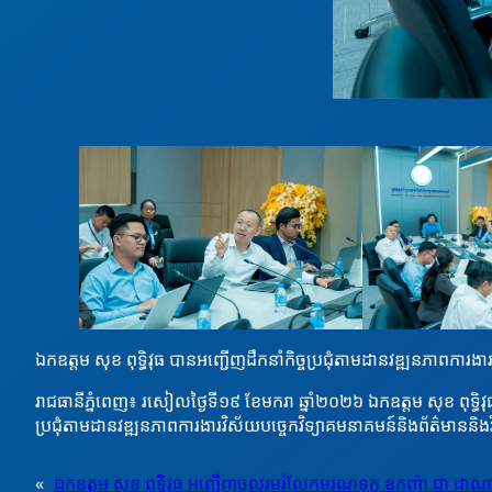
ឯកឧត្តម សុខ ពុទ្ធិវុធ បានអញ្ជើញដឹកនាំកិច្ចប្រជុំតាមដានវឌ្ឍនភាពការ
រាជធានីភ្នំពេញ៖ រសៀលថ្ងៃទី១៩ ខែមករា ឆ្នាំ២០២៦ ឯកឧត្តម សុខ ពុទ្ធិ
ប្រជុំតាមដានវឌ្ឍនភាពការងារវិស័យបច្ចេកវិទ្យាគមនាគមន៍និងព័ត៌មានន
«
ឯកឧត្តម សុខ ពុទ្ធិវុធ អញ្ជើញចូលរួមរំលែកមរណទុក្ខ ឧកញ៉ា ជា ដាណា