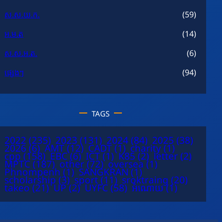
ស.ស.យ.ក.
(59)
អ.ម.ត
(14)
ស.ស.អ.ត.
(6)
ផ្សេងៗ
(94)
TAGS
2022
(235)
2023
(131)
2024
(84)
2025
(38)
2026
(6)
AMT
(12)
CADT
(1)
charity
(1)
cpp
(158)
EBC
(6)
ICT
(1)
K85
(2)
letter
(2)
MPTC
(187)
other
(72)
oversea
(1)
Phnompenh
(1)
SANGKRAN
(1)
scholarship
(3)
sport
(11)
sroktraing
(20)
takeo
(21)
UP
(2)
UYFC
(58)
អំណោយ
(1)