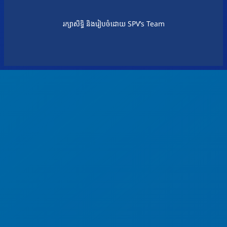
រក្សាសិទ្ធិ និងរៀបចំដោយ SPV’s Team