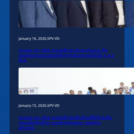
January 16, 2026
.
SPV-VD
ឯកឧត្តម សុខ ពុទ្ធិវុធ បានអញ្ជើញជួបសំណេះសំណាល និង
ទទួលអំណោយសប្បុរសធម៌ពីក្រុមការងារគ្រប់គ្រងនិស្សិត អ.ម.ត
ទី១២
January 15, 2026
.
SPV-VD
ឯកឧត្តម សុខ ពុទ្ធិវុធ បានអញ្ជើញជាអធិបតីក្នុងពិធីបើកដំណើរ
ការបង្រៀនក្លឹបសិក្សា «មនសិការពលរដ្ឋល្អ» ខេត្តតាកែវ
ឆ្នាំ២០២៦