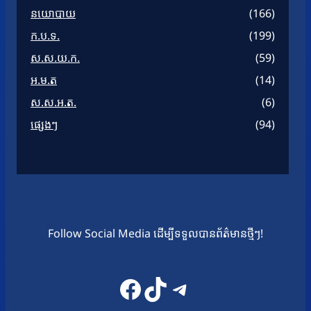
នយោបាយ
(166)
ក.ប.ទ.
(199)
ស.ស.យ.ក.
(59)
អ.ម.ត
(14)
ស.ស.អ.ត.
(6)
ផ្សេងៗ
(94)
Follow Social Media ដើម្បីទទួលបានព័ត៌មានថ្មីៗ!
Facebook
TikTok
Telegram