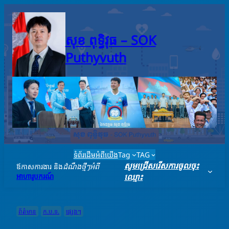
Skip
to
content
សុខ ពុទ្ធិវុធ – SO​K
Puthyvuth
ទំព័រដើម
អំពីយើង
Tag
TAG
សូមជ្រើសរើសការចូលចុះ
ឪកាសការងារ និង
ដំណឹងថ្មីៗអំពី
អាហារូបករណ៍
ឈ្មោះ
ព័ត៌មាន
ក.ប.ទ.
ផ្សេងៗ