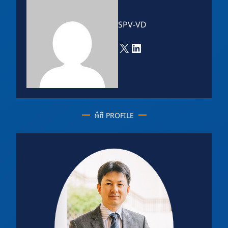
SPV-VD
X
LinkedIn
អំពី PROFILE