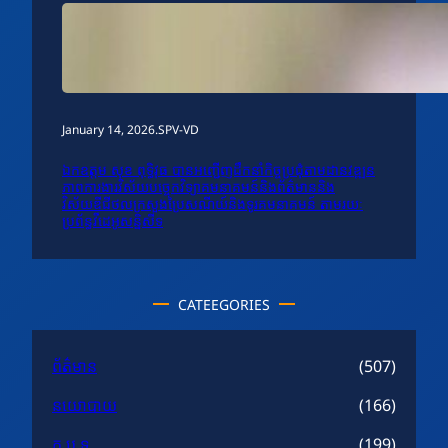
January 14, 2026
.
SPV-VD
ឯកឧត្តម សុខ ពុទ្ធិវុធ បានអញ្ជើញដឹកនាំកិច្ចប្រជុំតាមដានវឌ្ឍន
ភាពការងារវិស័យបច្ចេកវិទ្យាគមនាគមន៍និងព័ត៌មាននិង
វិស័យឌីជីថលក្រសួងប្រៃសណីយ៍និងទូរគមនាគមន៍ តាមរយៈ
ប្រព័ន្ធវីដេអូសន្និសីទ
CATEEGORIES
ព័ត៌មាន
(507)
នយោបាយ
(166)
ក.ប.ទ.
(199)