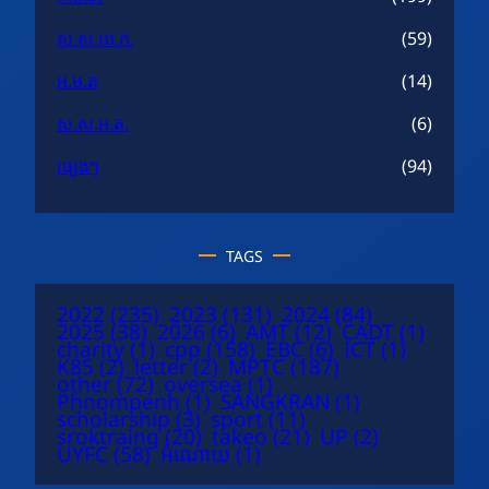
ស.ស.យ.ក.
(59)
អ.ម.ត
(14)
ស.ស.អ.ត.
(6)
ផ្សេងៗ
(94)
TAGS
2022
(235)
2023
(131)
2024
(84)
2025
(38)
2026
(6)
AMT
(12)
CADT
(1)
charity
(1)
cpp
(158)
EBC
(6)
ICT
(1)
K85
(2)
letter
(2)
MPTC
(187)
other
(72)
oversea
(1)
Phnompenh
(1)
SANGKRAN
(1)
scholarship
(3)
sport
(11)
sroktraing
(20)
takeo
(21)
UP
(2)
UYFC
(58)
អំណោយ
(1)