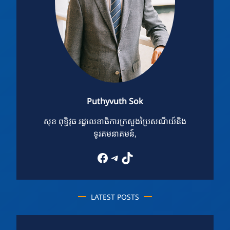
Puthyvuth Sok
សុខ ពុទ្ធិវុធ រដ្ឋលេខាធិការក្រសួងប្រៃសណីយ៍និង
ទូរគមនាគមន៍,
Facebook
Telegram
TikTok
LATEST POSTS