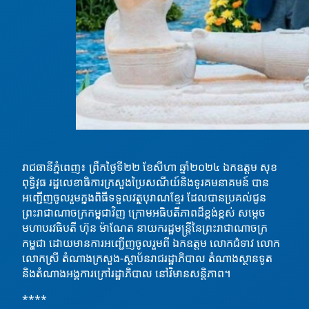
រាជធានីភ្នំពេញ៖ ព្រឹកថ្ងៃទី២២ ខែសីហា ឆ្នាំ២០២៤ ឯកឧត្តម សុខ
ពុទ្ធិវុធ រដ្ឋលេខាធិការក្រសួងប្រៃសណីយ៍និងទូរគមនាគមន៍ បាន
អញ្ជើញចូលរួមក្នុងពិធីទទួលវត្ថុបុរាណខ្មែរ ដែលបានប្រគល់ជូន
ព្រះរាជាណាចក្រកម្ពុជាវិញ ក្រោមអធិបតីភាពដ៏ខ្ពង់ខ្ពស់ សម្តេច
មហាបរវធិបតី ហ៊ុន ម៉ាណែត នាយករដ្ឋមន្រ្តីនៃព្រះរាជាណាចក្រ
កម្ពុជា ដោយមានការអញ្ជើញចូលរួមពី ឯកឧត្តម លោកជំទាវ លោក
លោកស្រី តំណាងក្រសួង-ស្ថាប័នរាជរដ្ឋាភិបាល
តំណាងស្ថានទូត
និងតំណាងអង្គការក្រៅរដ្ឋាភិបាល នៅវិមានសន្តិភាព។
****