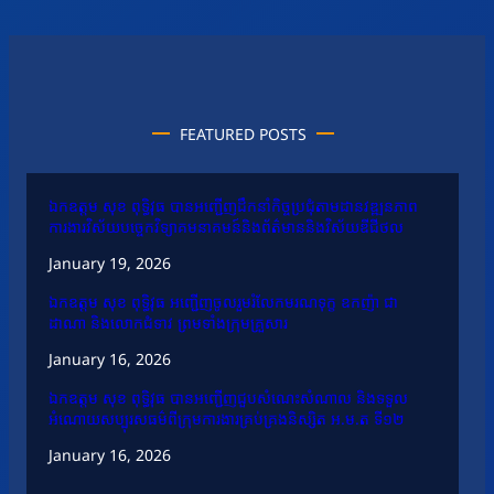
FEATURED POSTS
ឯកឧត្តម សុខ ពុទ្ធិវុធ បានអញ្ជើញដឹកនាំកិច្ចប្រជុំតាមដានវឌ្ឍនភាព
ការងារវិស័យបច្ចេកវិទ្យាគមនាគមន៍និងព័ត៌មាននិងវិស័យឌីជីថល
January 19, 2026
ឯកឧត្តម សុខ ពុទ្ធិវុធ អញ្ជើញចូលរួមរំលែកមរណទុក្ខ ឧកញ៉ា ជា
ដាណា និងលោកជំទាវ ព្រមទាំងក្រុមគ្រួសារ
January 16, 2026
ឯកឧត្តម សុខ ពុទ្ធិវុធ បានអញ្ជើញជួបសំណេះសំណាល និងទទួល
អំណោយសប្បុរសធម៌ពីក្រុមការងារគ្រប់គ្រងនិស្សិត អ.ម.ត ទី១២
January 16, 2026