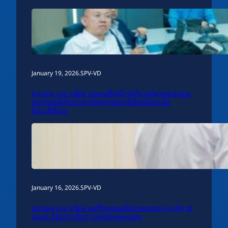
January 19, 2026
.
SPV-VD
ឯកឧត្តម សុខ ពុទ្ធិវុធ បានអញ្ជើញដឹកនាំកិច្ចប្រជុំតាមដានវឌ្ឍន
ភាពការងារវិស័យបច្ចេកវិទ្យាគមនាគមន៍និងព័ត៌មាននិង
វិស័យឌីជីថល
January 16, 2026
.
SPV-VD
ឯកឧត្តម សុខ ពុទ្ធិវុធ អញ្ជើញចូលរួមរំលែកមរណទុក្ខ ឧកញ៉ា ជា
ដាណា និងលោកជំទាវ ព្រមទាំងក្រុមគ្រួសារ