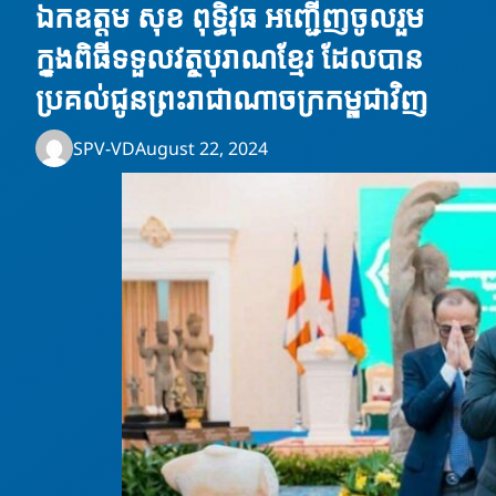
ឯកឧត្តម សុខ ពុទ្ធិវុធ អញ្ជើញចូលរួម
ក្នុងពិធីទទួលវត្ថុបុរាណខ្មែរ ដែលបាន
ប្រគល់ជូនព្រះរាជាណាចក្រកម្ពុជាវិញ
SPV-VD
August 22, 2024