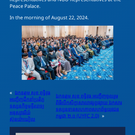
Peace Palace.
In the morning of August 22, 2024.
«
ឯកឧត្តម សុខ ពុទ្ធិវុធ
ឯកឧត្តម សុខ ពុទ្ធិវុធ​ អញ្ជើញចូលរួម
អញ្ជើញដឹកនាំប្រតិភូ
ពិធីបើកសិក្ខាសាលាផ្សព្វផ្សាយ ឯកសារ
ទស្សនកិច្ចមន្ទីរពេទ្យ
ទស្សនទានសហភាពសហព័ន្ធយុវជន
អនុស្សាវរីយ៍
កម្ពុជា ២.០ (UYFC 2.0)
»
ស៊ុនយ៉ាឃៀល