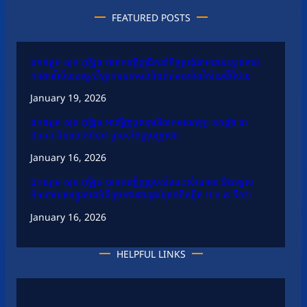
FEATURED POSTS
ឯកឧត្តម សុខ ពុទ្ធិវុធ បានអញ្ជើញដឹកនាំកិច្ចប្រជុំតាមដានវឌ្ឍនភាព
ការងារវិស័យបច្ចេកវិទ្យាគមនាគមន៍និងព័ត៌មាននិងវិស័យឌីជីថល
January 19, 2026
ឯកឧត្តម សុខ ពុទ្ធិវុធ អញ្ជើញចូលរួមរំលែកមរណទុក្ខ ឧកញ៉ា ជា
ដាណា និងលោកជំទាវ ព្រមទាំងក្រុមគ្រួសារ
January 16, 2026
ឯកឧត្តម សុខ ពុទ្ធិវុធ បានអញ្ជើញជួបសំណេះសំណាល និងទទួល
អំណោយសប្បុរសធម៌ពីក្រុមការងារគ្រប់គ្រងនិស្សិត អ.ម.ត ទី១២
January 16, 2026
HELPFUL LINKS