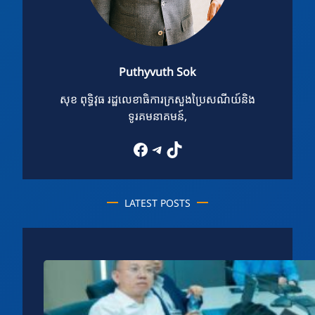
Puthyvuth Sok
សុខ ពុទ្ធិវុធ រដ្ឋលេខាធិការក្រសួងប្រៃសណីយ៍និង
ទូរគមនាគមន៍,
Facebook
Telegram
TikTok
LATEST POSTS