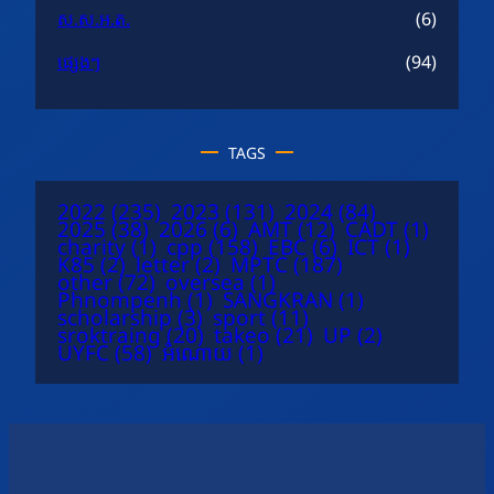
ស.ស.អ.ត.
(6)
ផ្សេងៗ
(94)
TAGS
2022
(235)
2023
(131)
2024
(84)
2025
(38)
2026
(6)
AMT
(12)
CADT
(1)
charity
(1)
cpp
(158)
EBC
(6)
ICT
(1)
K85
(2)
letter
(2)
MPTC
(187)
other
(72)
oversea
(1)
Phnompenh
(1)
SANGKRAN
(1)
scholarship
(3)
sport
(11)
sroktraing
(20)
takeo
(21)
UP
(2)
UYFC
(58)
អំណោយ
(1)