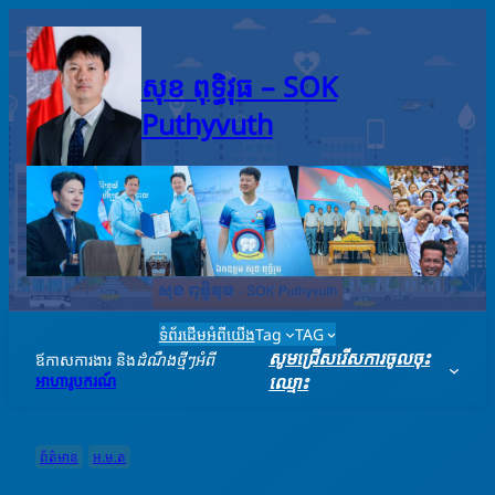
Skip
to
content
សុខ ពុទ្ធិវុធ – SO​K
Puthyvuth
ទំព័រដើម
អំពីយើង
Tag
TAG
សូមជ្រើសរើសការចូលចុះ
ឪកាសការងារ និង
ដំណឹងថ្មីៗអំពី
អាហារូបករណ៍
ឈ្មោះ
ព័ត៌មាន
អ.ម.ត