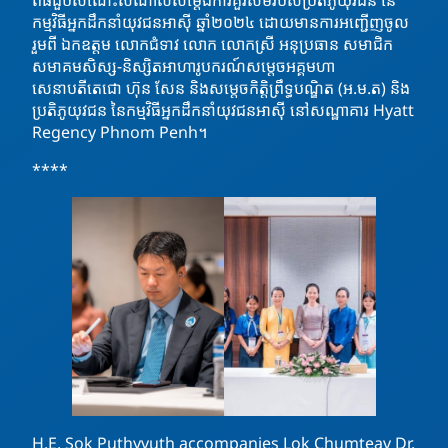
កម្មវិធីអ្នកដឹកនាំយុវជនអាស៊ី ឆ្នាំ២០២៤ ដោយមានការអញ្ជើញចូល
រួមពី ឯកឧត្តម លោកជំទាវ លោក លោកស្រី អនុប្រធាន សមាជិក
សមាគមសិស្ស-និស្សិតអាហារូបករណ៍សម្តេចអគ្គមហា
សេនាបតីតេជោ ហ៊ុន សែន និងសម្តេចកិត្តិព្រឹទ្ធបណ្ឌិត (អ.ម.ត) និង
ប្រតិភូយុវជន នៃកម្មវិធីអ្នកដឹកនាំយុវជនអាស៊ី នៅសណ្ឋាគារ Hyatt
Regency Phnom Penh។
****
H.E. Sok Puthyvuth accompanies Lok Chumteav Dr.