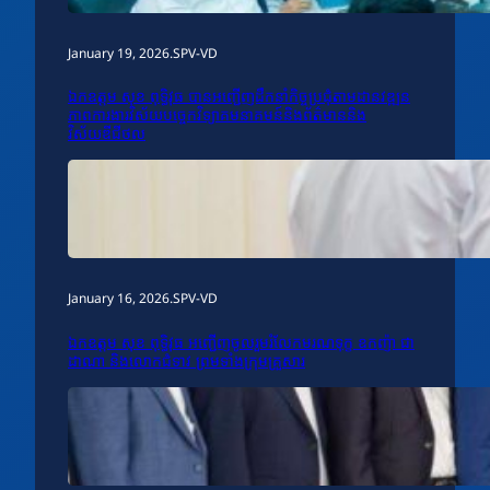
January 19, 2026
.
SPV-VD
ឯកឧត្តម សុខ ពុទ្ធិវុធ បានអញ្ជើញដឹកនាំកិច្ចប្រជុំតាមដានវឌ្ឍន
ភាពការងារវិស័យបច្ចេកវិទ្យាគមនាគមន៍និងព័ត៌មាននិង
វិស័យឌីជីថល
January 16, 2026
.
SPV-VD
ឯកឧត្តម សុខ ពុទ្ធិវុធ អញ្ជើញចូលរួមរំលែកមរណទុក្ខ ឧកញ៉ា ជា
ដាណា និងលោកជំទាវ ព្រមទាំងក្រុមគ្រួសារ