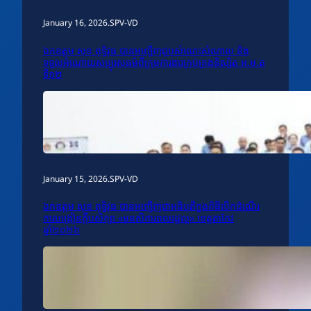
January 16, 2026
.
SPV-VD
ឯកឧត្តម សុខ ពុទ្ធិវុធ បានអញ្ជើញជួបសំណេះសំណាល និង
ទទួលអំណោយសប្បុរសធម៌ពីក្រុមការងារគ្រប់គ្រងនិស្សិត អ.ម.ត
ទី១២
January 15, 2026
.
SPV-VD
ឯកឧត្តម សុខ ពុទ្ធិវុធ បានអញ្ជើញជាអធិបតីក្នុងពិធីបើកដំណើរ
ការបង្រៀនក្លឹបសិក្សា «មនសិការពលរដ្ឋល្អ» ខេត្តតាកែវ
ឆ្នាំ២០២៦