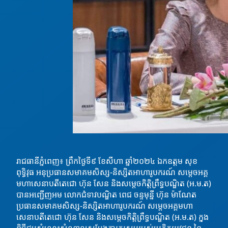
រាជធានីភ្នំពេញ៖ ព្រឹកថ្ងៃទី៩ ខែសីហា ឆ្នាំ២០២៤ ឯកឧត្តម សុខ
ពុទ្ធិវុធ អនុប្រធានសមាគមសិស្ស-និស្សិតអាហារូបករណ៍ សម្តេចអគ្គ
មហាសេនាបតីតេជោ ហ៊ុន សែន និងសម្ដេចកិត្តិព្រឹទ្ធបណ្ឌិត (អ.ម.ត)
បានអញ្ជើញអម លោកជំទាវបណ្ឌិត ពេជ ចន្ទមុន្នី ហ៊ុន ម៉ាណែត
ប្រធានសមាគមសិស្ស-និស្សិតអាហារូបករណ៍ សម្តេចអគ្គមហា
សេនាបតីតេជោ ហ៊ុន សែន
និងសម្ដេចកិត្តិព្រឹទ្ធបណ្ឌិត (អ.ម.ត) ក្នុង
ពិធីជួបសំណេះសំណាលសម្ដែងការគួរសមរបស់ប្រតិភូយុវជន នៃ