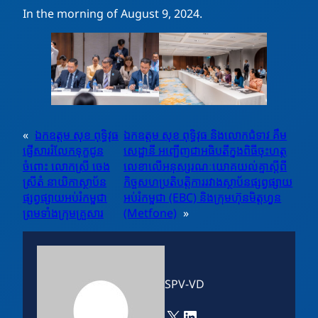
In the morning of August 9, 2024.
«
ឯកឧត្តម សុខ ពុទ្ធិវុធ
ឯកឧត្តម សុខ ពុទ្ធិវុធ និងលោកជំទាវ គឹម
ផ្ញើសាររំលែកទុក្ខជូន
សេដ្ឋានី អញ្ជើញជាអធិបតីក្នុងពិធីចុះហត្ថ
ចំពោះ លោកស្រី ចេង
លេខាលើអនុស្សរណៈយោគយល់គ្នាស្តីពី
ស្រីតំ នាយិកាស្ថាប័ន
កិច្ចសហប្រតិបត្តិការរវាងស្ថាប័នផ្សព្វផ្សាយ
ផ្សព្វផ្សាយអប់រំកម្ពុជា
អប់រំកម្ពុជា (EBC) និងក្រុមហ៊ុនមិត្តហ្វូន
ព្រមទាំងក្រុមគ្រួសារ
(Metfone)
»
SPV-VD
X
LinkedIn