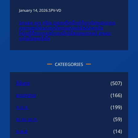
January 14, 2026
.
SPV-VD
ឯកឧត្តម សុខ ពុទ្ធិវុធ បានអញ្ជើញដឹកនាំកិច្ចប្រជុំតាមដានវឌ្ឍន
ភាពការងារវិស័យបច្ចេកវិទ្យាគមនាគមន៍និងព័ត៌មាននិង
វិស័យឌីជីថលក្រសួងប្រៃសណីយ៍និងទូរគមនាគមន៍ តាមរយៈ
ប្រព័ន្ធវីដេអូសន្និសីទ
CATEEGORIES
ព័ត៌មាន
(507)
នយោបាយ
(166)
ក.ប.ទ.
(199)
ស.ស.យ.ក.
(59)
អ.ម.ត
(14)