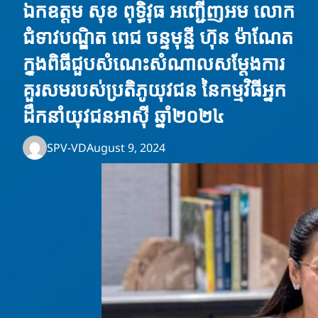
ឯកឧត្តម សុខ ពុទ្ធិវុធ អញ្ជើញអម លោក
ជំទាវបណ្ឌិត ពេជ ចន្ទមុន្នី ហ៊ុន ម៉ាណែត
ក្នុងពិធីជួបសំណេះសំណាលសម្ដែងការ
គួរសមរបស់ប្រតិភូយុវជន នៃកម្មវិធីអ្នក
ដឹកនាំយុវជនអាស៊ី ឆ្នាំ២០២៤
SPV-VD
August 9, 2024