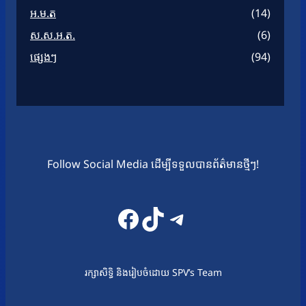
អ.ម.ត
(14)
ស.ស.អ.ត.
(6)
ផ្សេងៗ
(94)
Follow Social Media ដើម្បីទទួលបានព័ត៌មានថ្មីៗ!
Facebook
TikTok
Telegram
រក្សាសិទ្ធិ និងរៀបចំដោយ SPV’s Team