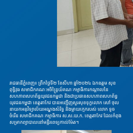
រាជធានីភ្នំពេញ៖ ព្រឹកថ្ងៃទី២ ខែសីហា ឆ្នាំ២០២៤ ឯកឧត្តម សុខ
ពុទ្ធិវុធ​ សមាជិកគណៈអចិន្ត្រៃយ៍គណៈកម្មាធិការកណ្តាលនៃ
សហភាពសហព័ន្ធយុវជនកម្ពុជា និងជាប្រធានសហភាពសហព័ន្ធ
យុវជនកម្ពុជា ខេត្តតាកែវ បានអញ្ជើញសួរសុខទុក្ខលោក សៅ ថុល
នាយកអនុវិទ្យាល័យអណ្តូងសំរិទ្ធ និងម្តាយក្មេករបស់ លោក ទូច
ចំរើន សមាជិកគណៈកម្មាធិការ ស.ស.យ.ក. ខេត្តតាកែវ ដែលកំពុង
សម្រាកព្យាបាលនៅមន្ទីរពេទ្យកាល់ម៉ែត។