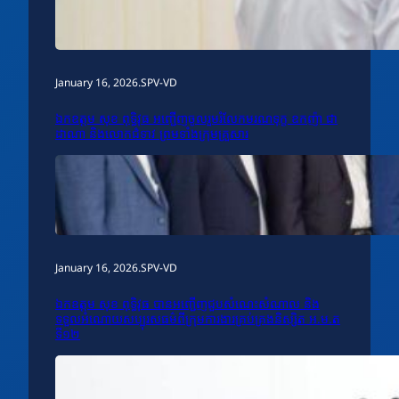
January 16, 2026
.
SPV-VD
ឯកឧត្តម សុខ ពុទ្ធិវុធ អញ្ជើញចូលរួមរំលែកមរណទុក្ខ ឧកញ៉ា ជា
ដាណា និងលោកជំទាវ ព្រមទាំងក្រុមគ្រួសារ
January 16, 2026
.
SPV-VD
ឯកឧត្តម សុខ ពុទ្ធិវុធ បានអញ្ជើញជួបសំណេះសំណាល និង
ទទួលអំណោយសប្បុរសធម៌ពីក្រុមការងារគ្រប់គ្រងនិស្សិត អ.ម.ត
ទី១២