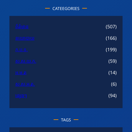
CATEEGORIES
ព័ត៌មាន
(507)
នយោបាយ
(166)
ក.ប.ទ.
(199)
ស.ស.យ.ក.
(59)
អ.ម.ត
(14)
ស.ស.អ.ត.
(6)
ផ្សេងៗ
(94)
TAGS