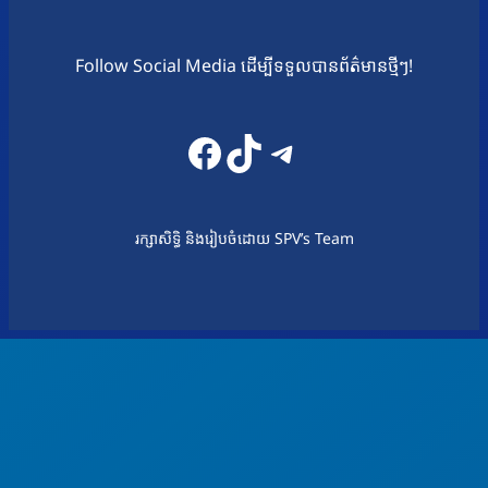
Follow Social Media ដើម្បីទទួលបានព័ត៌មានថ្មីៗ!
Facebook
TikTok
Telegram
រក្សាសិទ្ធិ និងរៀបចំដោយ SPV’s Team