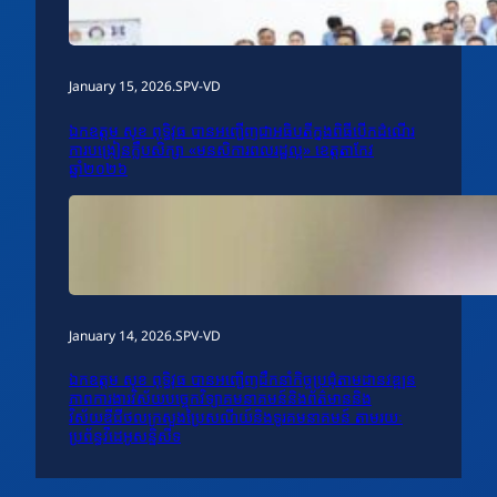
January 15, 2026
.
SPV-VD
ឯកឧត្តម សុខ ពុទ្ធិវុធ បានអញ្ជើញជាអធិបតីក្នុងពិធីបើកដំណើរ
ការបង្រៀនក្លឹបសិក្សា «មនសិការពលរដ្ឋល្អ» ខេត្តតាកែវ
ឆ្នាំ២០២៦
January 14, 2026
.
SPV-VD
ឯកឧត្តម សុខ ពុទ្ធិវុធ បានអញ្ជើញដឹកនាំកិច្ចប្រជុំតាមដានវឌ្ឍន
ភាពការងារវិស័យបច្ចេកវិទ្យាគមនាគមន៍និងព័ត៌មាននិង
វិស័យឌីជីថលក្រសួងប្រៃសណីយ៍និងទូរគមនាគមន៍ តាមរយៈ
ប្រព័ន្ធវីដេអូសន្និសីទ