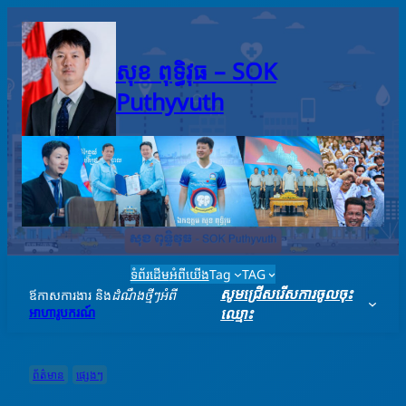
Skip
to
content
សុខ ពុទ្ធិវុធ – SO​K
Puthyvuth
ទំព័រដើម
អំពីយើង
Tag
TAG
សូមជ្រើសរើសការចូលចុះ
ឪកាសការងារ និង
ដំណឹងថ្មីៗអំពី
អាហារូបករណ៍
ឈ្មោះ
ព័ត៌មាន
ផ្សេងៗ