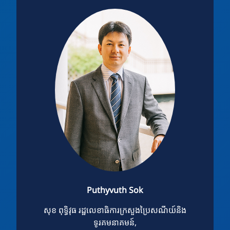
Puthyvuth Sok
សុខ ពុទ្ធិវុធ រដ្ឋលេខាធិការក្រសួងប្រៃសណីយ៍និង
ទូរគមនាគមន៍,