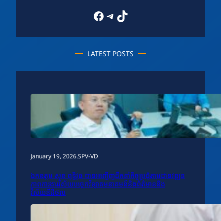
Facebook
Telegram
TikTok
LATEST POSTS
January 19, 2026
.
SPV-VD
ឯកឧត្តម សុខ ពុទ្ធិវុធ បានអញ្ជើញដឹកនាំកិច្ចប្រជុំតាមដានវឌ្ឍន
ភាពការងារវិស័យបច្ចេកវិទ្យាគមនាគមន៍និងព័ត៌មាននិង
វិស័យឌីជីថល