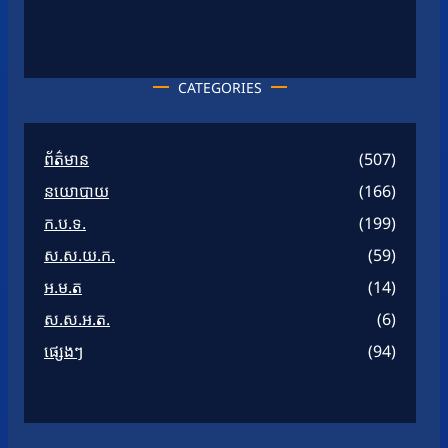
CATEGORIES
ព័ត៌មាន
(507)
នយោបាយ
(166)
ក.ប.ទ.
(199)
ស.ស.យ.ក.
(59)
អ.ម.ត
(14)
ស.ស.អ.ត.
(6)
ផ្សេងៗ
(94)