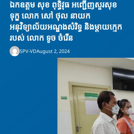
ឯកឧត្តម សុខ ពុទ្ធិវុធ​ អញ្ជើញសួរសុខ
ទុក្ខ លោក សៅ ថុល នាយក
អនុវិទ្យាល័យអណ្តូងសំរិទ្ធ និងម្តាយក្មេក
របស់ លោក ទូច ចំរើន
SPV-VD
August 2, 2024