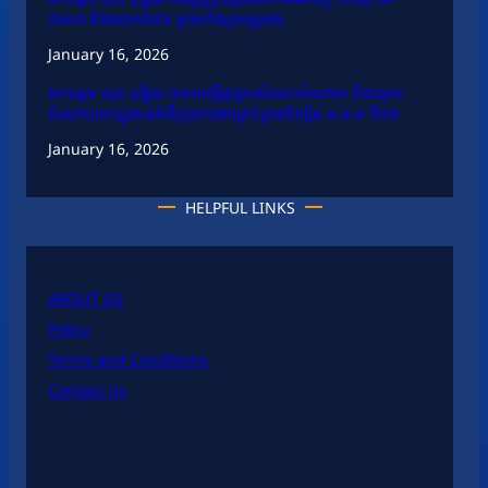
ដាណា និងលោកជំទាវ ព្រមទាំងក្រុមគ្រួសារ
January 16, 2026
ឯកឧត្តម សុខ ពុទ្ធិវុធ បានអញ្ជើញជួបសំណេះសំណាល និងទទួល
អំណោយសប្បុរសធម៌ពីក្រុមការងារគ្រប់គ្រងនិស្សិត អ.ម.ត ទី១២
January 16, 2026
HELPFUL LINKS
ABOUT US
Policy
Terms and Conditions
Contact Us