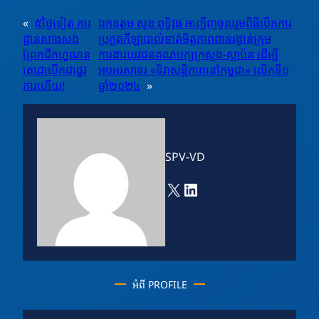
«
៥ថ្ងៃទៀត ការ
ឯកឧត្តម សុខ ពុទ្ធិវុធ អញ្ជើញចូលរួមពិធីបើកការ
ដ្ឋានសាងសង់
ប្រកួតកីឡាបាល់ទាត់មិត្តភាពពានរង្វាន់ក្រុម
ព្រែកជីកហ្វូណន
ការងារយុវជនគណបក្សក្រសួង-ស្ថាប័ន ដើម្បី
តេជោបើកជាផ្លូវ
អបអរសាទរ «ទិវាសន្តិភាពនៅកម្ពុជា» លើកទី១
ការហើយ!
ឆ្នាំ២០២៤
»
SPV-VD
X
LinkedIn
អំពី PROFILE