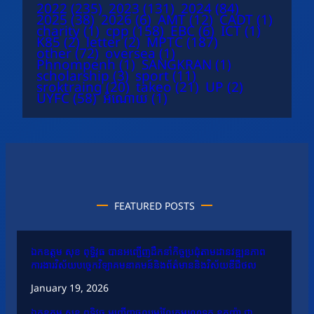
2022
(235)
2023
(131)
2024
(84)
2025
(38)
2026
(6)
AMT
(12)
CADT
(1)
charity
(1)
cpp
(158)
EBC
(6)
ICT
(1)
K85
(2)
letter
(2)
MPTC
(187)
other
(72)
oversea
(1)
Phnompenh
(1)
SANGKRAN
(1)
scholarship
(3)
sport
(11)
sroktraing
(20)
takeo
(21)
UP
(2)
UYFC
(58)
អំណោយ
(1)
FEATURED POSTS
ឯកឧត្តម សុខ ពុទ្ធិវុធ បានអញ្ជើញដឹកនាំកិច្ចប្រជុំតាមដានវឌ្ឍនភាព
ការងារវិស័យបច្ចេកវិទ្យាគមនាគមន៍និងព័ត៌មាននិងវិស័យឌីជីថល
January 19, 2026
ឯកឧត្តម សុខ ពុទ្ធិវុធ អញ្ជើញចូលរួមរំលែកមរណទុក្ខ ឧកញ៉ា ជា