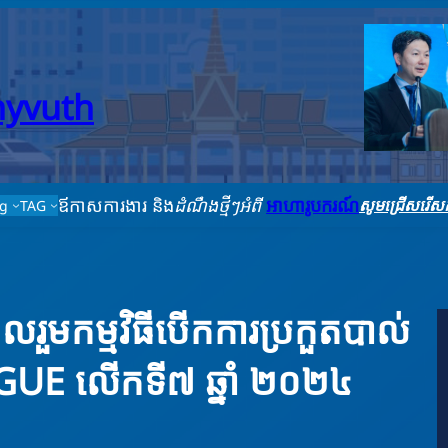
thyvuth
ឪកាសការងារ និង
ដំណឹងថ្មីៗអំពី
អាហារូបករណ៍
សូមជ្រើសរើសក
ag
TAG
ចូលរួមកម្មវិធីបើកការប្រកួតបាល់
AGUE លើកទី៧ ឆ្នាំ ២០២៤