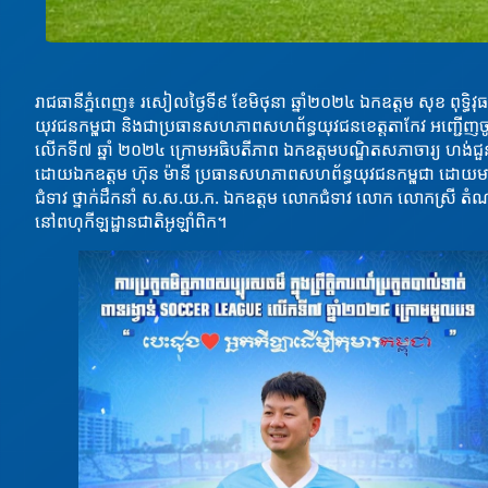
រាជធានីភ្នំពេញ៖ រសៀលថ្ងៃទី៩ ខែមិថុនា ឆ្នាំ២០២៤ ឯកឧត្តម សុខ ពុទ
យុវជនកម្ពុជា និងជាប្រធានសហភាពសហព័ន្ធយុវជនខេត្តតាកែវ អញ្ជើញចូ
លើកទី៧ ឆ្នាំ ២០២៤ ក្រោមអធិបតីភាព ឯកឧត្តមបណ្ឌិតសភាចារ្យ ហង់ជួន ណារ
ដោយឯកឧត្តម ហ៊ុន ម៉ានី ប្រធានសហភាពសហព័ន្ធយុវជនកម្ពុជា ដោយម
ជំទាវ ថ្នាក់ដឹកនាំ ស.ស.យ.ក. ឯកឧត្តម លោកជំទាវ លោក លោកស្រី តំណាង
នៅពហុកីឡដ្ឋានជាតិអូឡាំពិក។