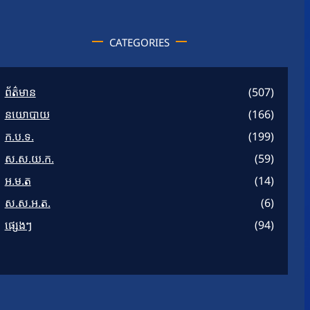
CATEGORIES
ព័ត៌មាន
(507)
នយោបាយ
(166)
ក.ប.ទ.
(199)
ស.ស.យ.ក.
(59)
អ.ម.ត
(14)
ស.ស.អ.ត.
(6)
ផ្សេងៗ
(94)