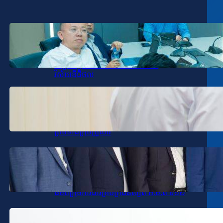
January 19, 2026
.
SPV-VD
ឯកឧត្តម សុខ ពុទ្ធិវុធ បានអញ្ជើញដឹកនាំកិច្ចប្រជុំ
តាមដានវឌ្ឍនភាពការងារវិស័យ
បច្ចេកវិទ្យាគមនាគមន៍និងព័ត៌មាននិង
វិស័យឌីជីថល
January 16, 2026
.
SPV-VD
ឯកឧត្តម សុខ ពុទ្ធិវុធ អញ្ជើញចូលរួមរំលែក
មរណទុក្ខ ឧកញ៉ា ជា ដាណា និងលោកជំទាវ
ព្រមទាំងក្រុមគ្រួសារ
January 16, 2026
.
SPV-VD
ឯកឧត្តម សុខ ពុទ្ធិវុធ បានអញ្ជើញជួប
សំណេះសំណាល និងទទួលអំណោយសប្បុរស
ធម៌ពីក្រុមការងារគ្រប់គ្រងនិស្សិត អ.ម.ត ទី១២
January 15, 2026
.
SPV-VD