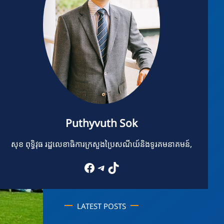
Puthyvuth Sok
សុខ ពុទ្ធិវុធ រដ្ឋលេខាធិការក្រសួងប្រៃសណីយ៍និងទូរគមនាគមន៍,
Facebook
Telegram
TikTok
LATEST POSTS