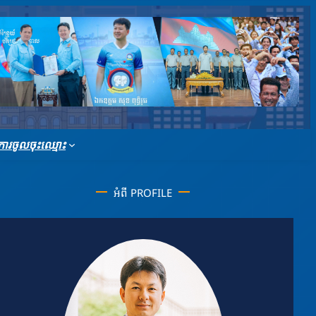
ារចូលចុះឈ្មោះ
អំពី PROFILE