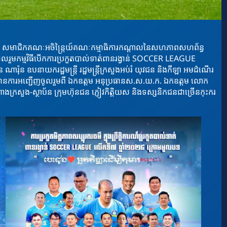
្ធិវុធ​ សមាជិកគណៈអចិន្ត្រៃយ៍គណៈកម្មាធិការកណ្តាលនៃសហភាពសហព័ន្ធ
លរួមកម្មវិធីបើកការប្រកួតបាល់ទាត់ពានរង្វាន់ SOCCER LEAGUE
៉ុន ឧបនាយករដ្ឋមន្ត្រី រដ្ឋមន្ត្រីក្រសួងអប់រំ យុវជន និងកីឡា
អមដំណើរ
ានការអញ្ជើញចូលរួមពី ឯកឧត្តម អនុប្រធានស.ស.យ.ក. ឯកឧត្តម លោក
ក្រសួង-ស្ថាប័ន ក្រុមហ៊ុនជន ភ្ញៀវកិត្តិយស និងទស្សនិកជនជាច្រើនកុះករ