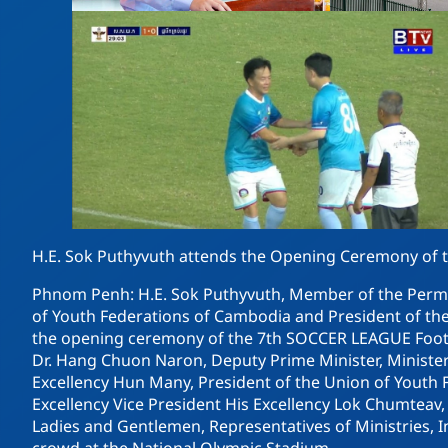
H.E. Sok Puthyvuth attends the Opening Ceremony of 
Phnom Penh: H.E. Sok Puthyvuth, Member of the Perm
of Youth Federations of Cambodia and President of th
the opening ceremony of the 7th SOCCER LEAGUE Footb
Dr. Hang Chuon Naron, Deputy Prime Minister, Ministe
Excellency Hun Many, President of the Union of Youth F
Excellency Vice President His Excellency Lok Chumteav,
Ladies and Gentlemen, Representatives of Ministries, I
crowd at the National Olympic Stadium.