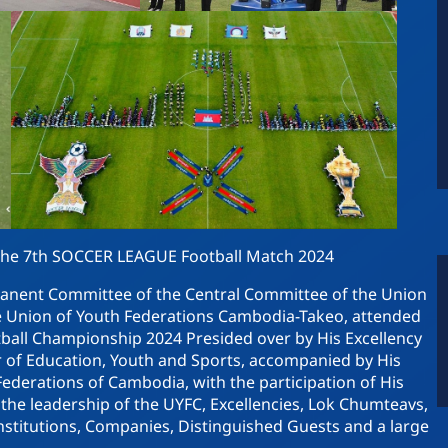
the 7th SOCCER LEAGUE Football Match 2024
anent Committee of the Central Committee of the Union
e Union of Youth Federations Cambodia-Takeo, attended
all Championship 2024 Presided over by His Excellency
r of Education, Youth and Sports, accompanied by His
ederations of Cambodia, with the participation of His
 the leadership of the UYFC, Excellencies, Lok Chumteavs,
nstitutions, Companies, Distinguished Guests and a large