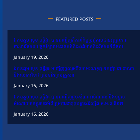
FEATURED POSTS
ឯកឧត្តម សុខ ពុទ្ធិវុធ បានអញ្ជើញដឹកនាំកិច្ចប្រជុំតាមដានវឌ្ឍនភាព
ការងារវិស័យបច្ចេកវិទ្យាគមនាគមន៍និងព័ត៌មាននិងវិស័យឌីជីថល
January 19, 2026
ឯកឧត្តម សុខ ពុទ្ធិវុធ អញ្ជើញចូលរួមរំលែកមរណទុក្ខ ឧកញ៉ា ជា ដាណា
និងលោកជំទាវ ព្រមទាំងក្រុមគ្រួសារ
January 16, 2026
ឯកឧត្តម សុខ ពុទ្ធិវុធ បានអញ្ជើញជួបសំណេះសំណាល និងទទួល
អំណោយសប្បុរសធម៌ពីក្រុមការងារគ្រប់គ្រងនិស្សិត អ.ម.ត ទី១២
January 16, 2026