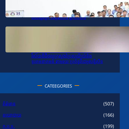
ឯកឧត្តម សុខ ពុទ្ធិវុធ បានអញ្ជើញជាអធិបតីក្នុង
ពិធីបើកដំណើរការបង្រៀនក្លឹបសិក្សា «មនសិការ
ពលរដ្ឋល្អ» ខេត្តតាកែវ ឆ្នាំ២០២៦
January 14, 2026
.
SPV-VD
ឯកឧត្តម សុខ ពុទ្ធិវុធ បានអញ្ជើញដឹកនាំកិច្ចប្រជុំ
តាមដានវឌ្ឍនភាពការងារវិស័យ
បច្ចេកវិទ្យាគមនាគមន៍និងព័ត៌មាននិង
វិស័យឌីជីថលក្រសួងប្រៃសណីយ៍និង
ទូរគមនាគមន៍ តាមរយៈប្រព័ន្ធវីដេអូសន្និសីទ
CATEEGORIES
ព័ត៌មាន
(507)
នយោបាយ
(166)
ក.ប.ទ.
(199)