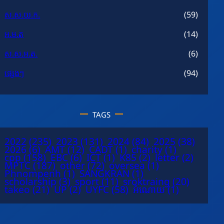
ស.ស.យ.ក.
(59)
អ.ម.ត
(14)
ស.ស.អ.ត.
(6)
ផ្សេងៗ
(94)
TAGS
2022
(235)
2023
(131)
2024
(84)
2025
(38)
2026
(6)
AMT
(12)
CADT
(1)
charity
(1)
cpp
(158)
EBC
(6)
ICT
(1)
K85
(2)
letter
(2)
MPTC
(187)
other
(72)
oversea
(1)
Phnompenh
(1)
SANGKRAN
(1)
scholarship
(3)
sport
(11)
sroktraing
(20)
takeo
(21)
UP
(2)
UYFC
(58)
អំណោយ
(1)