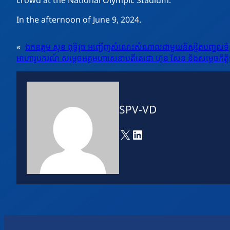
In the afternoon of June 9, 2024.
«
ឯកឧត្តម សុខ ពុទ្ធិវុធ អញ្ជើញសំណេះសំណាលជាមួយនិស្សិតបញ្ចូលទិន្
អាហារូបករណ៍ សម្តេចអគ្គមហាសេនាបតីតេជោ ហ៊ុន សែន និងសម្តេចកិត្តិព្រ
SPV-VD
X
LinkedIn