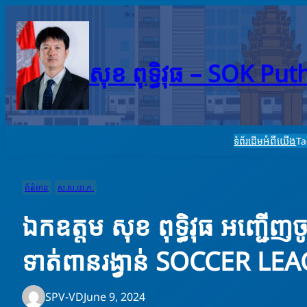
Skip
to
content
សុខ ពុទ្ធិវុធ – SO​K Pu
អំពីយើង
ទំព័រដើម
T
ព័ត៌មាន
ស.ស.យ.ក.
ឯកឧត្តម សុខ ពុទ្ធិវុធ អញ្ជេីញ
ទាត់ពានរង្វាន់ SOCCER LE
SPV-VD
June 9, 2024