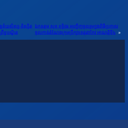
នន័យសិស្ស-និស្សិត
ឯកឧត្តម សុខ ពុទ្ធិវុធ អញ្ជើញចូលរួមក្នុងពិធីប្រកាស
ឹទ្ធបណ្ឌិត
ចូលកាន់តំណែងក្រុមប្រឹក្សាខេត្តតាកែវ អាណត្តិទី៤
»