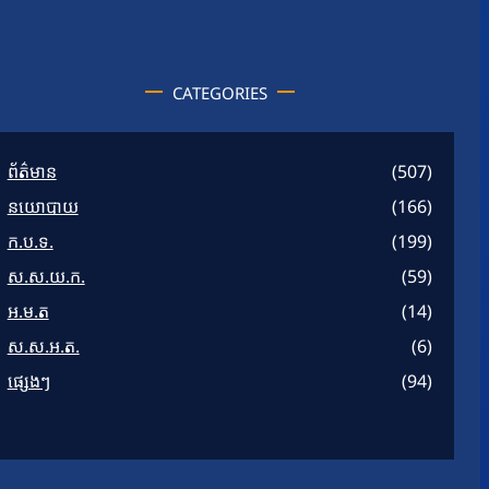
CATEGORIES
ព័ត៌មាន
(507)
នយោបាយ
(166)
ក.ប.ទ.
(199)
ស.ស.យ.ក.
(59)
អ.ម.ត
(14)
ស.ស.អ.ត.
(6)
ផ្សេងៗ
(94)