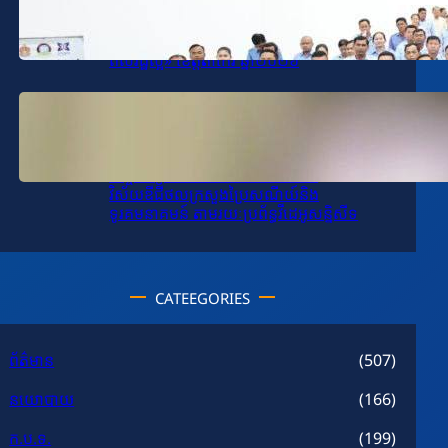
ឯកឧត្តម សុខ ពុទ្ធិវុធ បានអញ្ជើញជាអធិបតីក្នុង
ពិធីបើកដំណើរការបង្រៀនក្លឹបសិក្សា «មនសិការ
ពលរដ្ឋល្អ» ខេត្តតាកែវ ឆ្នាំ២០២៦
January 14, 2026
.
SPV-VD
ឯកឧត្តម សុខ ពុទ្ធិវុធ បានអញ្ជើញដឹកនាំកិច្ចប្រជុំ
តាមដានវឌ្ឍនភាពការងារវិស័យ
បច្ចេកវិទ្យាគមនាគមន៍និងព័ត៌មាននិង
វិស័យឌីជីថលក្រសួងប្រៃសណីយ៍និង
ទូរគមនាគមន៍ តាមរយៈប្រព័ន្ធវីដេអូសន្និសីទ
CATEEGORIES
ព័ត៌មាន
(507)
នយោបាយ
(166)
ក.ប.ទ.
(199)