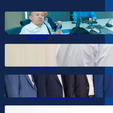
January 19, 2026
.
SPV-VD
ឯកឧត្តម សុខ ពុទ្ធិវុធ បានអញ្ជើញដឹកនាំកិច្ចប្រជុំ
តាមដានវឌ្ឍនភាពការងារវិស័យ
បច្ចេកវិទ្យាគមនាគមន៍និងព័ត៌មាននិង
វិស័យឌីជីថល
January 16, 2026
.
SPV-VD
ឯកឧត្តម សុខ ពុទ្ធិវុធ អញ្ជើញចូលរួមរំលែក
មរណទុក្ខ ឧកញ៉ា ជា ដាណា និងលោកជំទាវ
ព្រមទាំងក្រុមគ្រួសារ
January 16, 2026
.
SPV-VD
ឯកឧត្តម សុខ ពុទ្ធិវុធ បានអញ្ជើញជួប
សំណេះសំណាល និងទទួលអំណោយសប្បុរស
ធម៌ពីក្រុមការងារគ្រប់គ្រងនិស្សិត អ.ម.ត ទី១២
January 15, 2026
.
SPV-VD