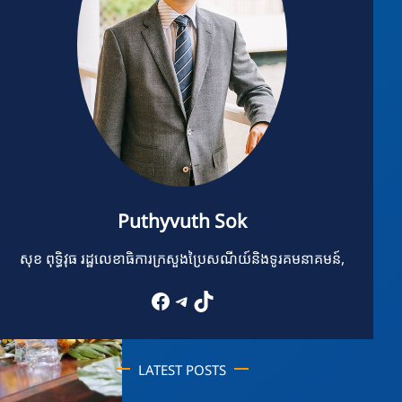
Puthyvuth Sok
សុខ ពុទ្ធិវុធ រដ្ឋលេខាធិការក្រសួងប្រៃសណីយ៍និងទូរគមនាគមន៍,
Facebook
Telegram
TikTok
LATEST POSTS