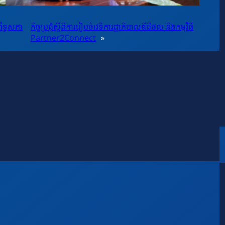
ឹទ្ធសភា
កិច្ចប្រជុំស្ដីពីការរៀបចំវេទិការដ្ឋាភិបាលឌីជីថល និងកម្មវិធី
Partner2Connect
»