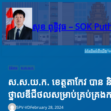
Skip
to
content
សុខ ពុទ្ធិវុធ – SO​K Pu
អំពីយើង
ទំព័រដើម
T
ព័ត៌មាន
ស.ស.យ.ក.
ស.ស.យ.ក. ខេត្តតាកែវ បាន និង
ថ្នាលឌីជីថលសម្រាប់គ្រប់គ្រងក
SPV-VD
February 28, 2024