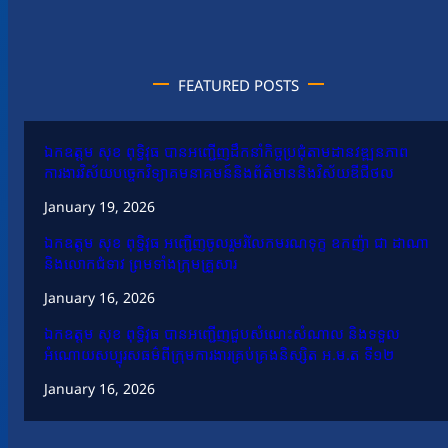
FEATURED POSTS
ឯកឧត្តម សុខ ពុទ្ធិវុធ បានអញ្ជើញដឹកនាំកិច្ចប្រជុំតាមដានវឌ្ឍនភាព
ការងារវិស័យបច្ចេកវិទ្យាគមនាគមន៍និងព័ត៌មាននិងវិស័យឌីជីថល
January 19, 2026
ឯកឧត្តម សុខ ពុទ្ធិវុធ អញ្ជើញចូលរួមរំលែកមរណទុក្ខ ឧកញ៉ា ជា ដាណា
និងលោកជំទាវ ព្រមទាំងក្រុមគ្រួសារ
January 16, 2026
ឯកឧត្តម សុខ ពុទ្ធិវុធ បានអញ្ជើញជួបសំណេះសំណាល និងទទួល
អំណោយសប្បុរសធម៌ពីក្រុមការងារគ្រប់គ្រងនិស្សិត អ.ម.ត ទី១២
January 16, 2026