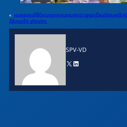
«
អបអរសាទរពិធីបិទយុទ្ធនាការឃោសនាបោះឆ្នោតជ្រេីសតាំងសមាជិកព្រ
នីតិកាលទី៥ ឆ្នាំ២០២៤
SPV-VD
X
LinkedIn