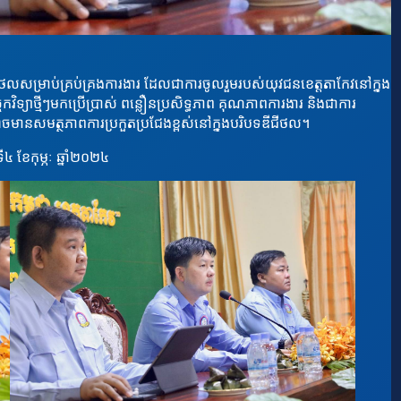
ីជីថលសម្រាប់គ្រប់គ្រងការងារ ដែលជាការចូលរួមរបស់យុវជនខេត្តតាកែវនៅក្នុង
េកវិទ្យាថ្មីៗមកប្រើប្រាស់ ពន្លឿនប្រសិទ្ធភាព គុណភាពការងារ និងជាការ
ចមានសមត្ថភាពការប្រកួតប្រជែងខ្ពស់នៅក្នុងបរិបទឌីជីថល។
ី៤ ខែកុម្ភៈ ឆ្នាំ២០២៤