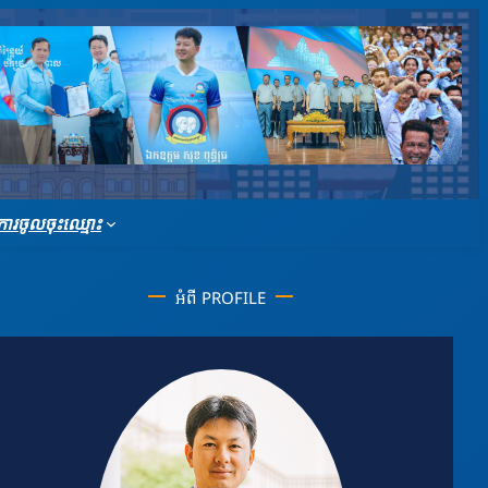
ារចូលចុះឈ្មោះ
អំពី PROFILE