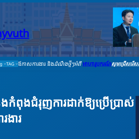
thyvuth
ឪកាសការងារ និង
ដំណឹងថ្មីៗអំពី
អាហារូបករណ៍
សូមជ្រើសរើសក
ag
TAG
កំពុងជំរុញការដាក់ឱ្យប្រើប្រាស់
ារងារ