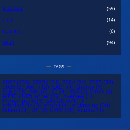
ស.ស.យ.ក.
(59)
អ.ម.ត
(14)
ស.ស.អ.ត.
(6)
ផ្សេងៗ
(94)
TAGS
2022
(235)
2023
(131)
2024
(84)
2025
(38)
2026
(6)
AMT
(12)
CADT
(1)
charity
(1)
cpp
(158)
EBC
(6)
ICT
(1)
K85
(2)
letter
(2)
MPTC
(187)
other
(72)
oversea
(1)
Phnompenh
(1)
SANGKRAN
(1)
scholarship
(3)
sport
(11)
sroktraing
(20)
takeo
(21)
UP
(2)
UYFC
(58)
អំណោយ
(1)