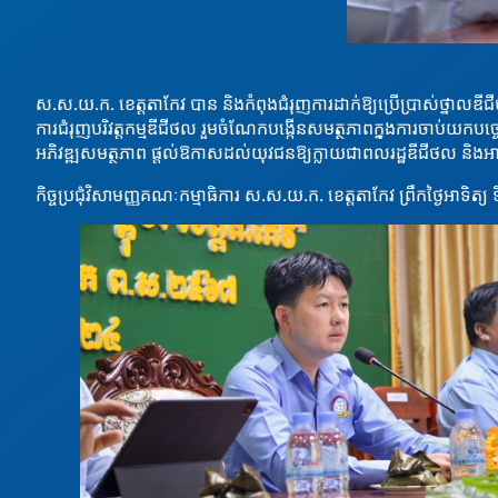
ស.ស.យ.ក. ខេត្តតាកែវ បាន និងកំពុងជំរុញការដាក់ឱ្យប្រើប្រាស់ថ្នាលឌ
ការជំរុញបរិវត្តកម្មឌីជីថល រួមចំណែកបង្កើនសមត្ថភាពក្នុងការចាប់យកបច្ច
អភិវឌ្ឍសមត្ថភាព ផ្ដល់ឱកាសដល់យុវជនឱ្យក្លាយជាពលរដ្ឋឌីជីថល និងអា
កិច្ចប្រជុំវិសាមញ្ញគណៈកម្មាធិការ ស.ស.យ.ក. ខេត្តតាកែវ ព្រឹកថ្ងៃអាទិត្យ ទ