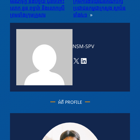
មរណទុក្ខ និងបច្ច័យ ជូនចំពោះ
ក្រុមការងារយុវជនគណបក្ស
លោក នួន ពុទ្ធារ៉ា និងលោកស្រី
ប្រជាជនកម្ពុជាក្រសួង ស្ថាប័ន
ព្រមទាំងក្រុមគ្រួសារ
ទាំង៤១
»
NSM-SPV
X
LinkedIn
អំពី PROFILE