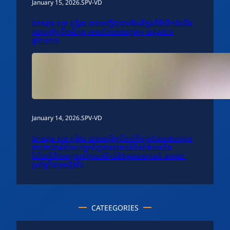
January 15, 2026
.
SPV-VD
ឯកឧត្តម សុខ ពុទ្ធិវុធ បានអញ្ជើញជាអធិបតីក្នុងពិធីបើកដំណើរ
ការបង្រៀនក្លឹបសិក្សា «មនសិការពលរដ្ឋល្អ» ខេត្តតាកែវ
ឆ្នាំ២០២៦
January 14, 2026
.
SPV-VD
ឯកឧត្តម សុខ ពុទ្ធិវុធ បានអញ្ជើញដឹកនាំកិច្ចប្រជុំតាមដានវឌ្ឍន
ភាពការងារវិស័យបច្ចេកវិទ្យាគមនាគមន៍និងព័ត៌មាននិង
វិស័យឌីជីថលក្រសួងប្រៃសណីយ៍និងទូរគមនាគមន៍ តាមរយៈ
ប្រព័ន្ធវីដេអូសន្និសីទ
CATEEGORIES