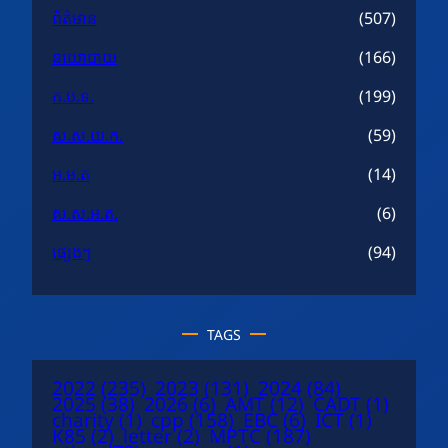
ព័ត៌មាន
(507)
នយោបាយ
(166)
ក.ប.ទ.
(199)
ស.ស.យ.ក.
(59)
អ.ម.ត
(14)
ស.ស.អ.ត.
(6)
ផ្សេងៗ
(94)
TAGS
2022
(235)
2023
(131)
2024
(84)
2025
(38)
2026
(6)
AMT
(12)
CADT
(1)
charity
(1)
cpp
(158)
EBC
(6)
ICT
(1)
K85
(2)
letter
(2)
MPTC
(187)