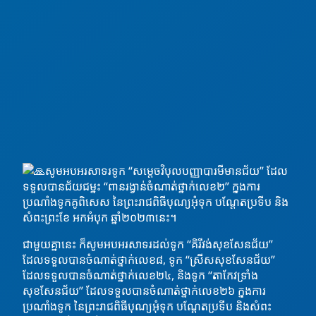
សូមអបអរសាទរទូក “សម្ដេចវិបុលបញ្ញាបារមីមានជ័យ” ដែល
ទទួលបានជ័យជម្នះ “ពានរង្វាន់ចំណាត់ថ្នាក់លេខ២” ក្នុងការ
ប្រណាំងទូកគូពិសេស នៃព្រះរាជពិធីបុណ្យអុំទុក បណ្ដែតប្រទីប
និង
សំពះព្រះខែ អកអំបុក ឆ្នាំ២០២៣នេះ។
ជាមួយគ្នានេះ ក៏សូមអបអរសាទរដល់ទូក “គិរីវង់សុខសែនជ័យ”
ដែលទទួលបានចំណាត់ថ្នាក់លេខ៨, ទូក “ស្រីសសុខសែនជ័យ”
ដែលទទួលបានចំណាត់ថ្នាក់លេខ២៤, និងទូក “តាកែវទ្រាំង
សុខសែនជ័យ” ដែលទទួលបានចំណាត់ថ្នាក់លេខ២៦ ក្នុងការ
ប្រណាំងទូក នៃព្រះរាជពិធីបុណ្យអុំទុក បណ្ដែតប្រទីប និងសំពះ