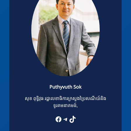
Puthyvuth Sok
សុខ ពុទ្ធិវុធ រដ្ឋលេខាធិការក្រសួងប្រៃសណីយ៍និង
ទូរគមនាគមន៍,
Facebook
Telegram
TikTok