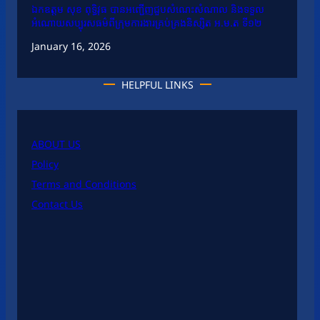
ឯកឧត្តម សុខ ពុទ្ធិវុធ បានអញ្ជើញជួបសំណេះសំណាល និងទទួល
អំណោយសប្បុរសធម៌ពីក្រុមការងារគ្រប់គ្រងនិស្សិត អ.ម.ត ទី១២
January 16, 2026
HELPFUL LINKS
ABOUT US
Policy
Terms and Conditions
Contact Us