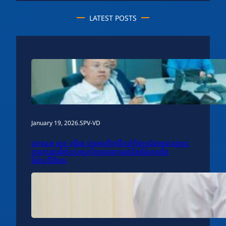
LATEST POSTS
January 19, 2026
.
SPV-VD
ឯកឧត្តម សុខ ពុទ្ធិវុធ បានអញ្ជើញដឹកនាំកិច្ចប្រជុំតាមដានវឌ្ឍន
ភាពការងារវិស័យបច្ចេកវិទ្យាគមនាគមន៍និងព័ត៌មាននិង
វិស័យឌីជីថល