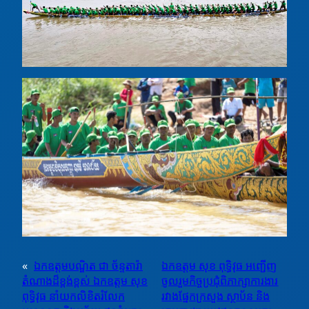
«
ឯកឧត្តមបណ្ឌិត ជា ច័ន្ទតារ៉ា
ឯកឧត្តម សុខ ពុទ្ធិវុធ អញ្ជើញ
តំណាងដ៏ខ្ពង់ខ្ពស់ ឯកឧត្តម សុខ
ចូលរួមកិច្ចប្រជុំពិភាក្សាការងារ
ពុទ្ធិវុធ នាំយកលិខិតរំលែក
រវាងផ្នែកក្រសួង ស្ថាប័ន និង