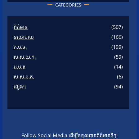
CATEGORIES
ព័ត៌មាន
(507)
នយោបាយ
(166)
ក.ប.ទ.
(199)
ស.ស.យ.ក.
(59)
អ.ម.ត
(14)
ស.ស.អ.ត.
(6)
ផ្សេងៗ
(94)
Follow Social Media ដើម្បីទទួលបានព័ត៌មានថ្មីៗ!