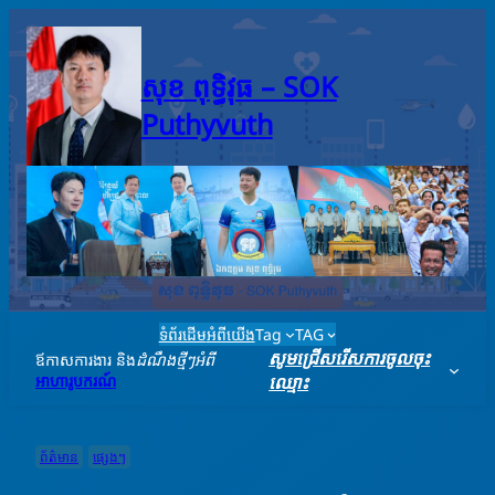
Skip
to
content
សុខ ពុទ្ធិវុធ – SO​K
Puthyvuth
ទំព័រដើម
អំពីយើង
Tag
TAG
សូមជ្រើសរើសការចូលចុះ
ឪកាសការងារ និង
ដំណឹងថ្មីៗអំពី
អាហារូបករណ៍
ឈ្មោះ
ព័ត៌មាន
ផ្សេងៗ