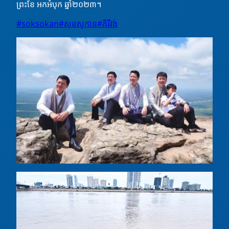
ព្រះខែ អកអំបុក ឆ្នាំ២០២៣។
#soksokan
#សុខសូកាន
#គិរីវង់