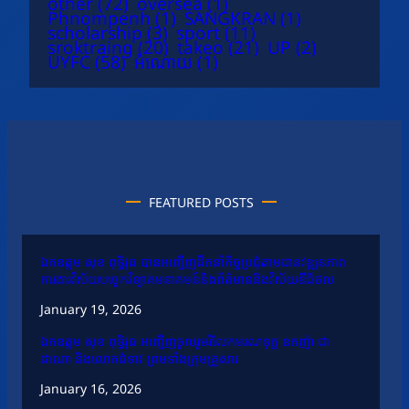
other
(72)
oversea
(1)
Phnompenh
(1)
SANGKRAN
(1)
scholarship
(3)
sport
(11)
sroktraing
(20)
takeo
(21)
UP
(2)
UYFC
(58)
អំណោយ
(1)
FEATURED POSTS
ឯកឧត្តម សុខ ពុទ្ធិវុធ បានអញ្ជើញដឹកនាំកិច្ចប្រជុំតាមដានវឌ្ឍនភាព
ការងារវិស័យបច្ចេកវិទ្យាគមនាគមន៍និងព័ត៌មាននិងវិស័យឌីជីថល
January 19, 2026
ឯកឧត្តម សុខ ពុទ្ធិវុធ អញ្ជើញចូលរួមរំលែកមរណទុក្ខ ឧកញ៉ា ជា
ដាណា និងលោកជំទាវ ព្រមទាំងក្រុមគ្រួសារ
January 16, 2026