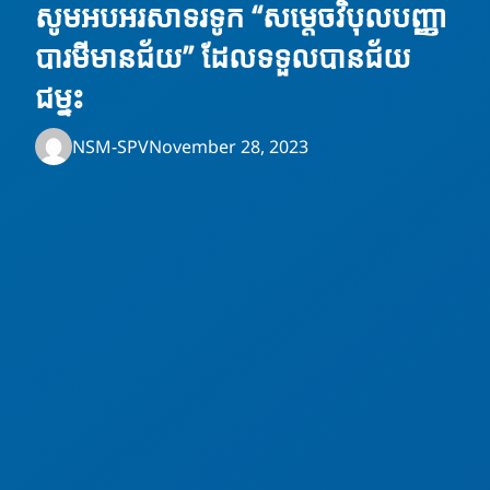
សូមអបអរសាទរទូក “សម្ដេចវិបុលបញ្ញា
បារមីមានជ័យ” ដែលទទួលបានជ័យ
ជម្នះ
NSM-SPV
November 28, 2023