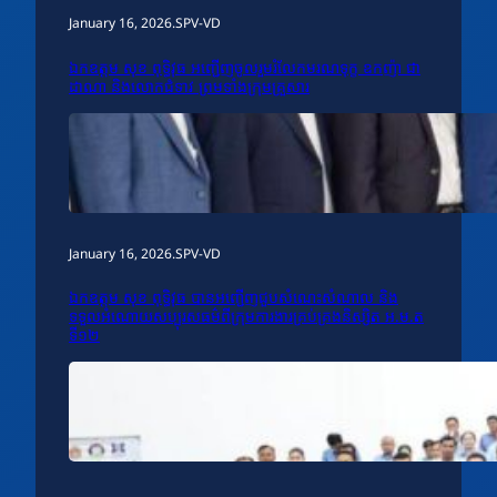
January 16, 2026
.
SPV-VD
ឯកឧត្តម សុខ ពុទ្ធិវុធ អញ្ជើញចូលរួមរំលែកមរណទុក្ខ ឧកញ៉ា ជា
ដាណា និងលោកជំទាវ ព្រមទាំងក្រុមគ្រួសារ
January 16, 2026
.
SPV-VD
ឯកឧត្តម សុខ ពុទ្ធិវុធ បានអញ្ជើញជួបសំណេះសំណាល និង
ទទួលអំណោយសប្បុរសធម៌ពីក្រុមការងារគ្រប់គ្រងនិស្សិត អ.ម.ត
ទី១២