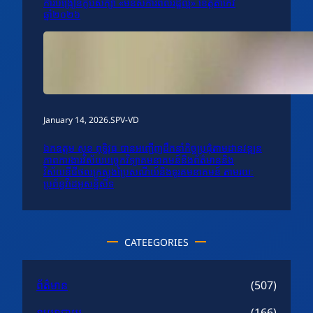
ការបង្រៀនក្លឹបសិក្សា «មនសិការពលរដ្ឋល្អ» ខេត្តតាកែវ
ឆ្នាំ២០២៦
January 14, 2026
.
SPV-VD
ឯកឧត្តម សុខ ពុទ្ធិវុធ បានអញ្ជើញដឹកនាំកិច្ចប្រជុំតាមដានវឌ្ឍន
ភាពការងារវិស័យបច្ចេកវិទ្យាគមនាគមន៍និងព័ត៌មាននិង
វិស័យឌីជីថលក្រសួងប្រៃសណីយ៍និងទូរគមនាគមន៍ តាមរយៈ
ប្រព័ន្ធវីដេអូសន្និសីទ
CATEEGORIES
ព័ត៌មាន
(507)
នយោបាយ
(166)