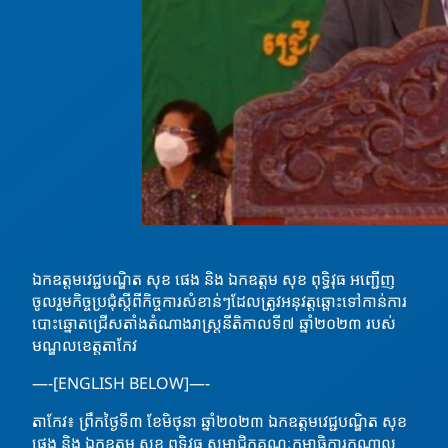
ឯកឧត្តមវេជ្ជបណ្ឌិត សុខ ផេង និង ឯកឧត្តម សុខ ពុទ្ធិវុធ អញ្ជើញ
ចូលរួមកិច្ចប្រជុំស្តីពីកិច្ចការសំខាន់ៗដែលត្រូវអនុវត្តឆ្ពោះទៅកាន់ការ
បោះឆ្នោតជ្រើសតាំងតំណាងរាស្រ្តនីតិកាលទី៧ ឆ្នាំ២០២៣ របស់
មណ្ឌលខេត្តតាកែវ
—-[ENGLISH BELOW]—-
តាកែវ៖ ព្រឹកថ្ងៃទី៣ ខែមិថុនា ឆ្នាំ២០២៣ ឯកឧត្តមវេជ្ជបណ្ឌិត សុខ
ផេង និង ឯកឧត្តម សុខ ពុទ្ធិវុធ សមាជិកគណៈកម្មាធិការកណ្តាល