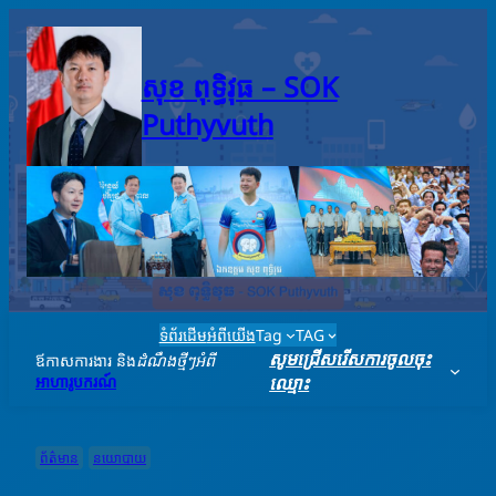
Skip
to
content
សុខ ពុទ្ធិវុធ – SO​K
Puthyvuth
ទំព័រដើម
អំពីយើង
Tag
TAG
សូមជ្រើសរើសការចូលចុះ
ឪកាសការងារ និង
ដំណឹងថ្មីៗអំពី
អាហារូបករណ៍
ឈ្មោះ
ព័ត៌មាន
នយោបាយ