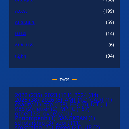
ក.ប.ទ.
(199)
ស.ស.យ.ក.
(59)
អ.ម.ត
(14)
ស.ស.អ.ត.
(6)
ផ្សេងៗ
(94)
TAGS
2022
(235)
2023
(131)
2024
(84)
2025
(38)
2026
(6)
AMT
(12)
CADT
(1)
charity
(1)
cpp
(158)
EBC
(6)
ICT
(1)
K85
(2)
letter
(2)
MPTC
(187)
other
(72)
oversea
(1)
Phnompenh
(1)
SANGKRAN
(1)
scholarship
(3)
sport
(11)
sroktraing
(20)
takeo
(21)
UP
(2)