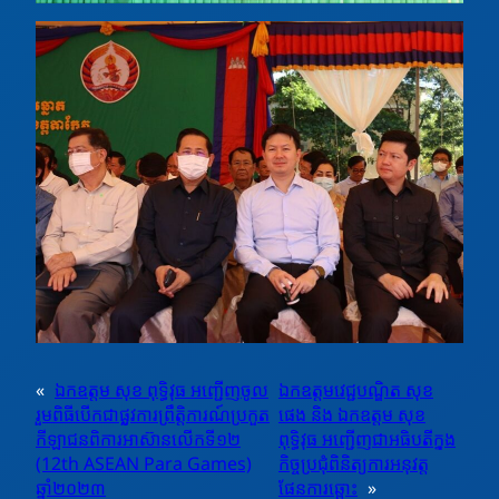
«
ឯកឧត្តម សុខ ពុទ្ធិវុធ អញ្ជើញចូល
ឯកឧត្តមវេជ្ជបណ្ឌិត សុខ
រួមពិធីបើកជាផ្លូវការព្រឹត្តិការណ៍ប្រកួត
ផេង និង ឯកឧត្តម សុខ
កីឡាជនពិការអាស៊ានលើកទី១២
ពុទ្ធិវុធ អញ្ជេីញជាអធិបតីក្នុង
(12th ASEAN Para Games)
កិច្ចប្រជុំពិនិត្យការអនុវត្ត
ឆ្នាំ២០២៣
ផែនការឆ្ពោះ
»