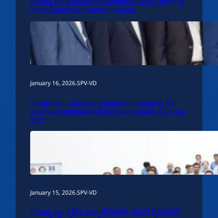
ឯកឧត្តម សុខ ពុទ្ធិវុធ អញ្ជើញចូលរួមរំលែកមរណទុក្ខ ឧកញ៉ា ជា
ដាណា និងលោកជំទាវ ព្រមទាំងក្រុមគ្រួសារ
January 16, 2026
.
SPV-VD
ឯកឧត្តម សុខ ពុទ្ធិវុធ បានអញ្ជើញជួបសំណេះសំណាល និង
ទទួលអំណោយសប្បុរសធម៌ពីក្រុមការងារគ្រប់គ្រងនិស្សិត អ.ម.ត
ទី១២
January 15, 2026
.
SPV-VD
ឯកឧត្តម សុខ ពុទ្ធិវុធ បានអញ្ជើញជាអធិបតីក្នុងពិធីបើកដំណើរ