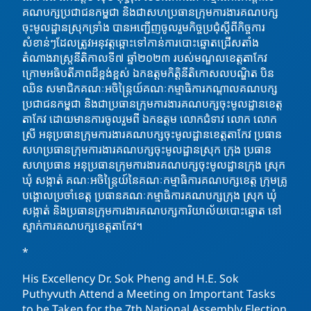
គណបក្សប្រជាជនកម្ពុជា និងជាសហប្រធានក្រុមការងារគណបក្ស
ចុះមូលដ្ឋានស្រុកទ្រាំង
បានអញ្ជើញចូលរួមកិច្ចប្រជុំស្តីពីកិច្ចការ
សំខាន់ៗដែលត្រូវអនុវត្តឆ្ពោះទៅកាន់ការបោះឆ្នោតជ្រើសតាំង
តំណាងរាស្រ្តនីតិកាលទី៧ ឆ្នាំ២០២៣ របស់មណ្ឌលខេត្តតាកែវ
ក្រោមអធិបតីភាពដ៏ខ្ពង់ខ្ពស់ ឯកឧត្តមកិត្តិនីតិកោសលបណ្ឌិត ប៊ិន
ឈិន សមាជិកគណៈអចិន្ត្រៃយ៍គណៈកម្មាធិការកណ្តាលគណបក្ស
ប្រជាជនកម្ពុជា និងជាប្រធានក្រុមការងារគណបក្សចុះមូលដ្ឋានខេត្ត
តាកែវ ដោយមានការចូលរួមពី ឯកឧត្តម លោកជំទាវ លោក លោក
ស្រី អនុប្រធានក្រុមការងារគណបក្សចុះមូលដ្ឋានខេត្តតាកែវ ប្រធាន
សហប្រធានក្រុមការងារគណបក្សចុះមូលដ្ឋានស្រុក ក្រុង ប្រធាន
សហប្រធាន អនុប្រធានក្រុមការងារគណបក្សចុះមូលដ្ឋានក្រុង ស្រុក
ឃុំ សង្កាត់ គណៈអចិន្ត្រៃយ៍នៃគណៈកម្មាធិការគណបក្សខេត្ត ក្រុមគ្រូ
បង្គោលប្រចាំខេត្ត ប្រធានគណៈកម្មាធិការគណបក្សក្រុង ស្រុក ឃុំ
សង្កាត់ និងប្រធានក្រុមការងារគណបក្សការិយាល័យបោះឆ្នោត នៅ
ស្នាក់ការគណបក្សខេត្តតាកែវ។
*
His Excellency Dr. Sok Pheng and H.E. Sok
Puthyvuth Attend a Meeting on Important Tasks
to be Taken for the 7th National Assembly Election