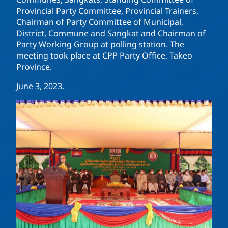
Provincial Party Committee, Provincial Trainers,
Chairman of Party Committee of Municipal,
District, Commune and Sangkat and Chairman of
Party Working Group at polling station. The
meeting took place at CPP Party Office, Takeo
Province.
June 3, 2023.