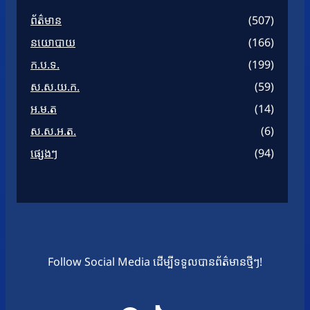
ព័ត៌មាន
(507)
នយោបាយ
(166)
ក.ប.ទ.
(199)
ស.ស.យ.ក.
(59)
អ.ម.ត
(14)
ស.ស.អ.ត.
(6)
ផ្សេងៗ
(94)
Follow Social Media ដើម្បីទទួលបានព័ត៌មានថ្មីៗ!