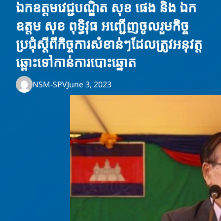
ឯកឧត្តមវេជ្ជបណ្ឌិត សុខ ផេង និង ឯក
ឧត្តម សុខ ពុទ្ធិវុធ អញ្ជើញចូលរួមកិច្ច
ប្រជុំស្តីពីកិច្ចការសំខាន់ៗដែលត្រូវអនុវត្ត
ឆ្ពោះទៅកាន់ការបោះឆ្នោត
NSM-SPV
June 3, 2023