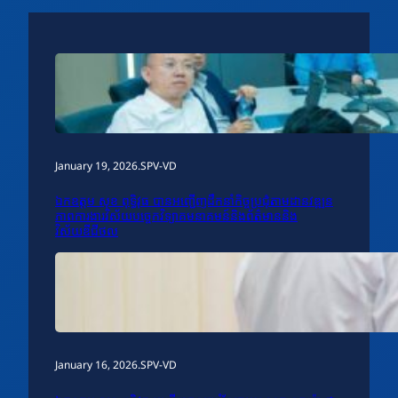
January 19, 2026
.
SPV-VD
ឯកឧត្តម សុខ ពុទ្ធិវុធ បានអញ្ជើញដឹកនាំកិច្ចប្រជុំតាមដានវឌ្ឍន
ភាពការងារវិស័យបច្ចេកវិទ្យាគមនាគមន៍និងព័ត៌មាននិង
វិស័យឌីជីថល
January 16, 2026
.
SPV-VD