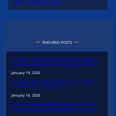
UYFC
(58)
អំណោយ
(1)
FEATURED POSTS
ឯកឧត្តម សុខ ពុទ្ធិវុធ បានអញ្ជើញដឹកនាំកិច្ចប្រជុំតាមដានវឌ្ឍនភាព
ការងារវិស័យបច្ចេកវិទ្យាគមនាគមន៍និងព័ត៌មាននិងវិស័យឌីជីថល
January 19, 2026
ឯកឧត្តម សុខ ពុទ្ធិវុធ អញ្ជើញចូលរួមរំលែកមរណទុក្ខ ឧកញ៉ា ជា
ដាណា និងលោកជំទាវ ព្រមទាំងក្រុមគ្រួសារ
January 16, 2026
ឯកឧត្តម សុខ ពុទ្ធិវុធ បានអញ្ជើញជួបសំណេះសំណាល និងទទួល
អំណោយសប្បុរសធម៌ពីក្រុមការងារគ្រប់គ្រងនិស្សិត អ.ម.ត ទី១២