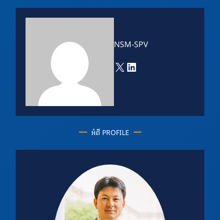
NSM-SPV
X
LinkedIn
អំពី PROFILE