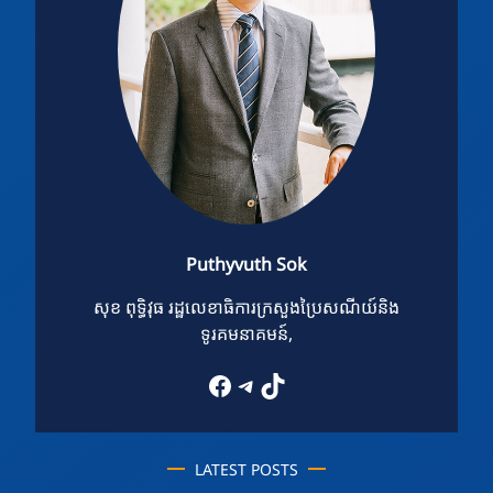
Puthyvuth Sok
សុខ ពុទ្ធិវុធ រដ្ឋលេខាធិការក្រសួងប្រៃសណីយ៍និង
ទូរគមនាគមន៍,
Facebook
Telegram
TikTok
LATEST POSTS