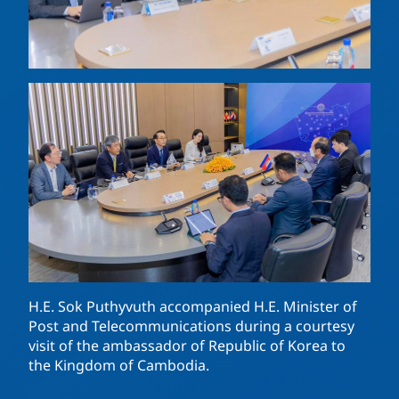
H.E. Sok Puthyvuth accompanied H.E. Minister of
Post and Telecommunications during a courtesy
visit of the ambassador of Republic of Korea to
the Kingdom of Cambodia.
—-