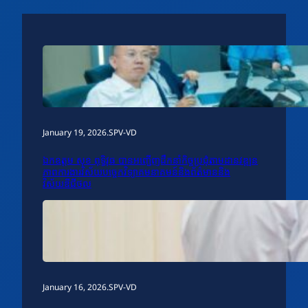
January 19, 2026
.
SPV-VD
ឯកឧត្តម សុខ ពុទ្ធិវុធ បានអញ្ជើញដឹកនាំកិច្ចប្រជុំតាមដានវឌ្ឍន
ភាពការងារវិស័យបច្ចេកវិទ្យាគមនាគមន៍និងព័ត៌មាននិង
វិស័យឌីជីថល
January 16, 2026
.
SPV-VD