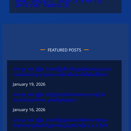
sroktraing
(20)
takeo
(21)
UP
(2)
UYFC
(58)
អំណោយ
(1)
FEATURED POSTS
ឯកឧត្តម សុខ ពុទ្ធិវុធ បានអញ្ជើញដឹកនាំកិច្ចប្រជុំតាមដានវឌ្ឍនភាព
ការងារវិស័យបច្ចេកវិទ្យាគមនាគមន៍និងព័ត៌មាននិងវិស័យឌីជីថល
January 19, 2026
ឯកឧត្តម សុខ ពុទ្ធិវុធ អញ្ជើញចូលរួមរំលែកមរណទុក្ខ ឧកញ៉ា ជា
ដាណា និងលោកជំទាវ ព្រមទាំងក្រុមគ្រួសារ
January 16, 2026
ឯកឧត្តម សុខ ពុទ្ធិវុធ បានអញ្ជើញជួបសំណេះសំណាល និងទទួល
អំណោយសប្បុរសធម៌ពីក្រុមការងារគ្រប់គ្រងនិស្សិត អ.ម.ត ទី១២