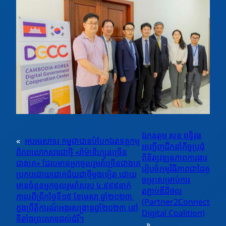
ឯកឧត្តម សុខ ពុទ្ធិវុធ
«
អបអរសាទរ កម្ពុជាបានបំបែកឯតទគ្គកម្ម
អញ្ជេីញដឹកនាំកិច្ចប្រជុំ
ពិភពលោកសារជាថ្មី «រាំម៉ាឌីហ្សុនច្រើន
ពិនិត្យវឌ្ឍនភាពការងារ
ជាងគេ» ដែលមានអ្នកចូលរួមរាំច្រើនជាងគេ
រៀបចំកម្មវិធីភាពជាដៃគូ
ប្រកបដោយជោគជ័យជាថ្មីម្ដងទៀត ដោយ
ចម្រុះសម្រាប់ការ
មានចំនួនអ្នកចូលរួមរាំសរុប ៤.៩៩៩នាក់
តភ្ជាប់ឌីជីថល
កាលពីព្រឹកថ្ងៃទី១៥ ខែមេសា ឆ្នាំ២០២៣ ​
(Partner2Connect
ក្នុងព្រឹត្តិការណ៍អង្គរសង្រ្កាន្ដឆ្នាំ២០២៣ នៅ
Digital Coalition)
ទីតាំងព្រះលានជល់ដំរី។
»