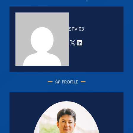
SPV 03
X
LinkedIn
អំពី PROFILE