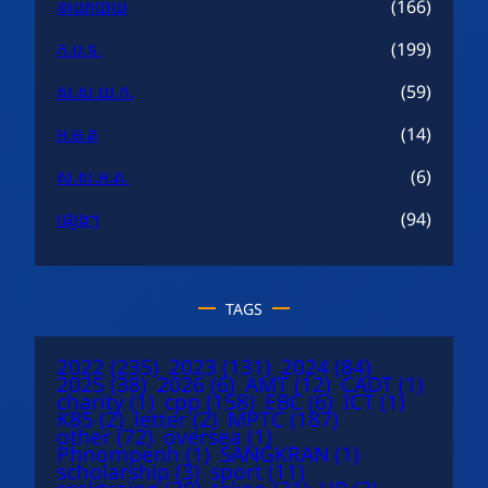
នយោបាយ
(166)
ក.ប.ទ.
(199)
ស.ស.យ.ក.
(59)
អ.ម.ត
(14)
ស.ស.អ.ត.
(6)
ផ្សេងៗ
(94)
TAGS
2022
(235)
2023
(131)
2024
(84)
2025
(38)
2026
(6)
AMT
(12)
CADT
(1)
charity
(1)
cpp
(158)
EBC
(6)
ICT
(1)
K85
(2)
letter
(2)
MPTC
(187)
other
(72)
oversea
(1)
Phnompenh
(1)
SANGKRAN
(1)
scholarship
(3)
sport
(11)