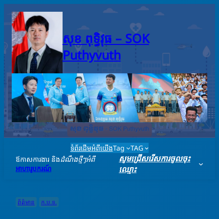
Skip
to
content
សុខ ពុទ្ធិវុធ – SO​K
Puthyvuth
ទំព័រដើម
អំពីយើង
Tag
TAG
សូមជ្រើសរើសការចូលចុះ
ឪកាសការងារ និង
ដំណឹងថ្មីៗអំពី
អាហារូបករណ៍
ឈ្មោះ
ព័ត៌មាន
ក.ប.ទ.