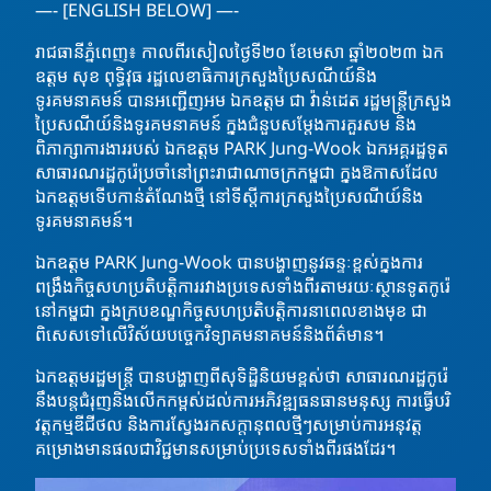
—- [ENGLISH BELOW] —-
រាជធានីភ្នំពេញ៖ កាលពីរសៀលថ្ងៃទី២០ ខែមេសា ឆ្នាំ២០២៣ ឯក
ឧត្តម សុខ ពុទ្ធិវុធ រដ្ឋលេខាធិការក្រសួងប្រៃសណីយ៍និង
ទូរគមនាគមន៍ បានអញ្ជើញអម ឯកឧត្តម ជា វ៉ាន់ដេត រដ្ឋមន្ត្រីក្រសួង
ប្រៃសណីយ៍និងទូរគមនាគមន៍ ក្នុងជំនួបសម្តែងការគួរសម និង
ពិភាក្សាការងាររបស់ ឯកឧត្តម PARK Jung-Wook
ឯកអគ្គរដ្ឋទូត
សាធារណរដ្ឋកូរ៉េប្រចាំនៅព្រះរាជាណាចក្រកម្ពុជា ក្នុងឱកាសដែល
ឯកឧត្តមទើបកាន់តំណែងថ្មី នៅទីស្តីការក្រសួងប្រៃសណីយ៍និង
ទូរគមនាគមន៍។
ឯកឧត្តម PARK Jung-Wook បានបង្ហាញនូវឆន្ទៈខ្ពស់ក្នុងការ
ពង្រឹងកិច្ចសហប្រតិបត្តិការរវាងប្រទេសទាំងពីរតាមរយៈស្ថានទូតកូរ៉េ
នៅកម្ពុជា ក្នុងក្របខណ្ឌកិច្ចសហប្រតិបត្តិការនាពេលខាងមុខ ជា
ពិសេសទៅលើវិស័យបច្ចេកវិទ្យាគមនាគមន៍និងព័ត៌មាន។
ឯកឧត្ដមរដ្ឋមន្រ្តី​ បានបង្ហាញពីសុទិដ្ឋិនិយមខ្ពស់ថា សាធារណរដ្ឋកូរ៉េ
នឹងបន្តជំរុញនិងលើកកម្ពស់ដល់ការអភិវឌ្ឍធនធានមនុស្ស ការធ្វើបរិ
វត្តកម្មឌីជីថល និងការស្វែងរកសក្តានុពលថ្មីៗសម្រាប់ការអនុវត្ត
គម្រោងមានផលជាវិជ្ជមានសម្រាប់ប្រទេសទាំងពីរផងដែរ។