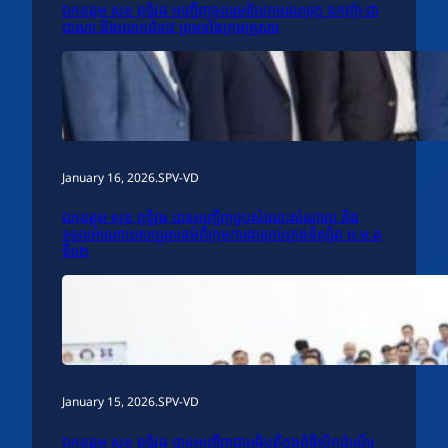
ឯកឧត្តម សុខ ពុទ្ធិវុធ អញ្ជើញចូលរួមរំលែកមរណទុក្ខ ឧកញ៉ា ជា
ដាណា និងលោកជំទាវ ព្រមទាំងក្រុមគ្រួសារ
January 16, 2026
.
SPV-VD
ឯកឧត្តម សុខ ពុទ្ធិវុធ បានអញ្ជើញជួបសំណេះសំណាល និង
ទទួលអំណោយសប្បុរសធម៌ពីក្រុមការងារគ្រប់គ្រងនិស្សិត អ.ម.ត
ទី១២
January 15, 2026
.
SPV-VD
ឯកឧត្តម សុខ ពុទ្ធិវុធ បានអញ្ជើញជាអធិបតីក្នុងពិធីបើកដំណើរ