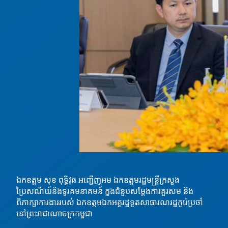
ឯកឧត្តម សុខ ពុទ្ធិវុធ អញ្ជេីញអម ឯកឧត្តមរដ្ឋមន្ត្រីក្រសួង
ប្រៃសណីយ៍និងទូរគមនាគមន៍ ក្នុងជំនួបសម្តែងការគួរសម និង
ពិភាក្សាការងាររបស់ ឯកឧត្តមឯកអគ្គរដ្ឋទូតសាធារណរដ្ឋកូរ៉េប្រចាំ
នៅព្រះរាជាណាចក្រកម្ពុជា