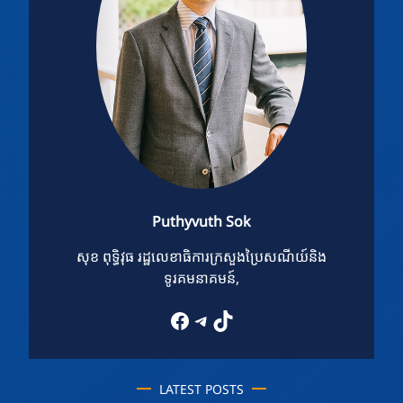
Puthyvuth Sok
សុខ ពុទ្ធិវុធ រដ្ឋលេខាធិការក្រសួងប្រៃសណីយ៍និង
ទូរគមនាគមន៍,
Facebook
Telegram
TikTok
LATEST POSTS