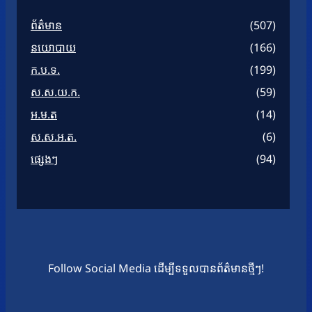
ព័ត៌មាន
(507)
នយោបាយ
(166)
ក.ប.ទ.
(199)
ស.ស.យ.ក.
(59)
អ.ម.ត
(14)
ស.ស.អ.ត.
(6)
ផ្សេងៗ
(94)
Follow Social Media ដើម្បីទទួលបានព័ត៌មានថ្មីៗ!