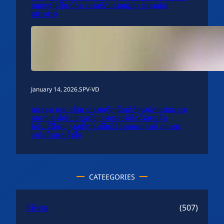
ការបង្រៀនក្លឹបសិក្សា «មនសិការពលរដ្ឋល្អ» ខេត្តតាកែវ
ឆ្នាំ២០២៦
January 14, 2026
.
SPV-VD
ឯកឧត្តម សុខ ពុទ្ធិវុធ បានអញ្ជើញដឹកនាំកិច្ចប្រជុំតាមដានវឌ្ឍន
ភាពការងារវិស័យបច្ចេកវិទ្យាគមនាគមន៍និងព័ត៌មាននិង
វិស័យឌីជីថលក្រសួងប្រៃសណីយ៍និងទូរគមនាគមន៍ តាមរយៈ
ប្រព័ន្ធវីដេអូសន្និសីទ
CATEEGORIES
ព័ត៌មាន
(507)