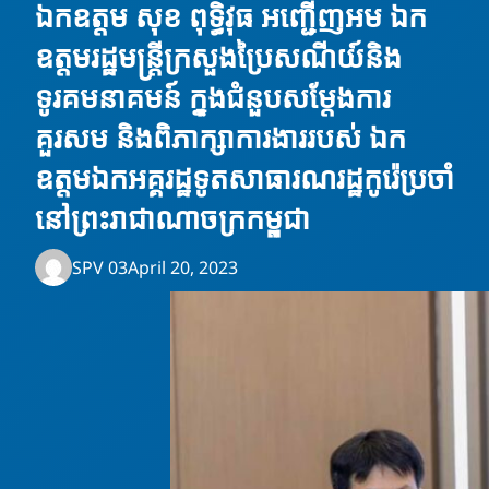
ឯកឧត្តម សុខ ពុទ្ធិវុធ អញ្ជេីញអម ឯក
ឧត្តមរដ្ឋមន្ត្រីក្រសួងប្រៃសណីយ៍និង
ទូរគមនាគមន៍ ក្នុងជំនួបសម្តែងការ
គួរសម និងពិភាក្សាការងាររបស់ ឯក
ឧត្តមឯកអគ្គរដ្ឋទូតសាធារណរដ្ឋកូរ៉េប្រចាំ
នៅព្រះរាជាណាចក្រកម្ពុជា
SPV 03
April 20, 2023