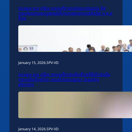
ឯកឧត្តម សុខ ពុទ្ធិវុធ បានអញ្ជើញជួបសំណេះសំណាល និង
ទទួលអំណោយសប្បុរសធម៌ពីក្រុមការងារគ្រប់គ្រងនិស្សិត អ.ម.ត
ទី១២
January 15, 2026
.
SPV-VD
ឯកឧត្តម សុខ ពុទ្ធិវុធ បានអញ្ជើញជាអធិបតីក្នុងពិធីបើកដំណើរ
ការបង្រៀនក្លឹបសិក្សា «មនសិការពលរដ្ឋល្អ» ខេត្តតាកែវ
ឆ្នាំ២០២៦
January 14, 2026
.
SPV-VD