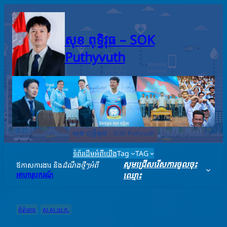
Skip
to
content
សុខ ពុទ្ធិវុធ – SO​K
Puthyvuth
ទំព័រដើម
អំពីយើង
Tag
TAG
សូមជ្រើសរើសការចូលចុះ
ឪកាសការងារ និង
ដំណឹងថ្មីៗអំពី
អាហារូបករណ៍
ឈ្មោះ
ព័ត៌មាន
ស.ស.យ.ក.