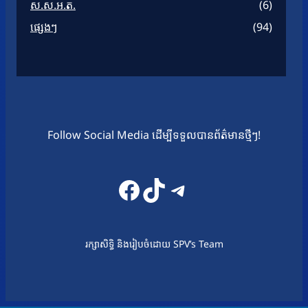
ស.ស.អ.ត.
(6)
ផ្សេងៗ
(94)
Follow Social Media ដើម្បីទទួលបានព័ត៌មានថ្មីៗ!
Facebook
TikTok
Telegram
រក្សាសិទ្ធិ និងរៀបចំដោយ SPV’s Team