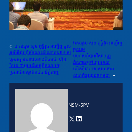
ឯកឧត្តម សុខ ពុទ្ធិវុធ អញ្ជើញ
«
ឯកឧត្តម សុខ ពុទ្ធិវុធ អញ្ជើញចូល
ចូលរួម
រួមពិធីជួបជុំសំណេះសំណាលរវាង ស
មហាសន្និបាតវិសាមញ្ញ
ម្តេចអគ្គមហាសេនាបតីតេជោ ហ៊ុន
តំណាងទូទាំងប្រទេស
សែន ជាមួយនឹងមន្ត្រីគណបក្ស
លេីកទី៥ របស់សហភាព
ប្រជាជនកម្ពុជារាជធានីភ្នំពេញ
សហព័ន្ធយុវជនកម្ពុជា
»
NSM-SPV
X
LinkedIn