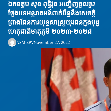
ឯកឧត្ដម សុខ ពុទ្ធិវុធ អញ្ជើញចូលរួម
ថ្លែងបទអន្តរាគមន៍ពាក់ព័ន្ធនឹងសេចក្ដី
ព្រាងផែនការយុទ្ធសាស្ត្រយុវជនក្នុងបុព្វ
ហេតុជាតិមាតុភូមិ ២០២៣-២០២៨
NSM-SPV
November 27, 2022