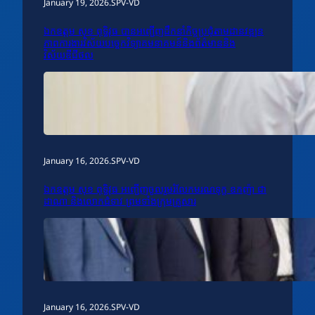
January 19, 2026
.
SPV-VD
ឯកឧត្តម សុខ ពុទ្ធិវុធ បានអញ្ជើញដឹកនាំកិច្ចប្រជុំតាមដានវឌ្ឍន
ភាពការងារវិស័យបច្ចេកវិទ្យាគមនាគមន៍និងព័ត៌មាននិង
វិស័យឌីជីថល
January 16, 2026
.
SPV-VD
ឯកឧត្តម សុខ ពុទ្ធិវុធ អញ្ជើញចូលរួមរំលែកមរណទុក្ខ ឧកញ៉ា ជា
ដាណា និងលោកជំទាវ ព្រមទាំងក្រុមគ្រួសារ
January 16, 2026
.
SPV-VD