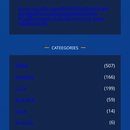
ឯកឧត្តម សុខ ពុទ្ធិវុធ បានអញ្ជើញដឹកនាំកិច្ចប្រជុំតាមដានវឌ្ឍន
ភាពការងារវិស័យបច្ចេកវិទ្យាគមនាគមន៍និងព័ត៌មាននិង
វិស័យឌីជីថលក្រសួងប្រៃសណីយ៍និងទូរគមនាគមន៍ តាមរយៈ
ប្រព័ន្ធវីដេអូសន្និសីទ
CATEEGORIES
ព័ត៌មាន
(507)
នយោបាយ
(166)
ក.ប.ទ.
(199)
ស.ស.យ.ក.
(59)
អ.ម.ត
(14)
ស.ស.អ.ត.
(6)