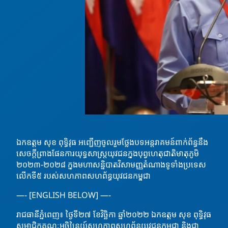
ឯកឧត្ដម សុខ ពុទ្ធិវុធ អញ្ជើញចូលរួមថ្លែងបទអន្តរាគមន៍ពាក់ព័ន្ធនឹង
សេចក្ដីព្រាងផែនការយុទ្ធសាស្ត្រយុវជនក្នុងបុព្វហេតុជាតិមាតុភូមិ
២០២៣-២០២៨ ក្នុងមហាសន្និបាតវិសាមញ្ញតំណាងទូទាំងប្រទេស
លេីកទី៥ របស់សហភាពសហព័ន្ធយុវជនកម្ពុជា
—- [ENGLISH BELOW] —-
រាជធានីភ្នំពេញ៖ ថ្ងៃទី២៧ ខែវិច្ឆិកា ឆ្នាំ២០២២ ឯកឧត្តម សុខ ពុទ្ធិវុធ
សមាជិកគណៈអចិន្ត្រៃយ៍សហភាពសហព័ន្ធយុវជនកម្ពុជា និងជា