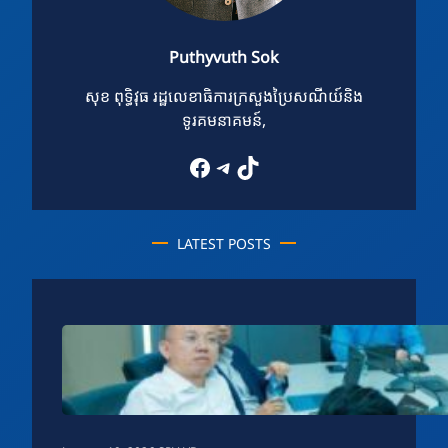
Puthyvuth Sok
សុខ ពុទ្ធិវុធ រដ្ឋលេខាធិការក្រសួងប្រៃសណីយ៍និង
ទូរគមនាគមន៍,
Facebook
Telegram
TikTok
LATEST POSTS