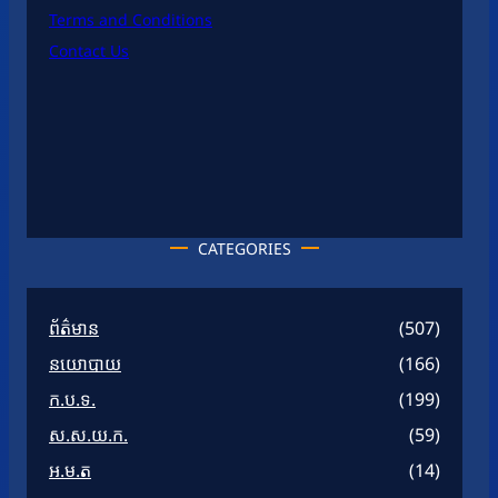
Terms and Conditions
Contact Us
CATEGORIES
ព័ត៌មាន
(507)
នយោបាយ
(166)
ក.ប.ទ.
(199)
ស.ស.យ.ក.
(59)
អ.ម.ត
(14)