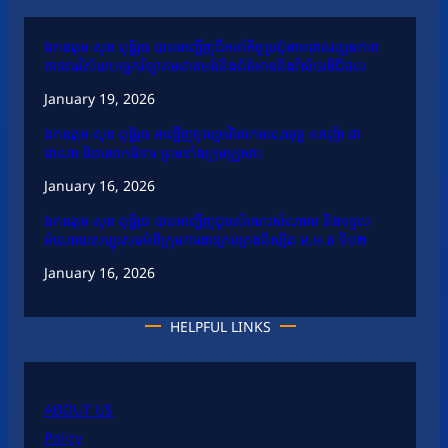
ឯកឧត្តម សុខ ពុទ្ធិវុធ បានអញ្ជើញដឹកនាំកិច្ចប្រជុំតាមដានវឌ្ឍនភាព
ការងារវិស័យបច្ចេកវិទ្យាគមនាគមន៍និងព័ត៌មាននិងវិស័យឌីជីថល
January 19, 2026
ឯកឧត្តម សុខ ពុទ្ធិវុធ អញ្ជើញចូលរួមរំលែកមរណទុក្ខ ឧកញ៉ា ជា
ដាណា និងលោកជំទាវ ព្រមទាំងក្រុមគ្រួសារ
January 16, 2026
ឯកឧត្តម សុខ ពុទ្ធិវុធ បានអញ្ជើញជួបសំណេះសំណាល និងទទួល
អំណោយសប្បុរសធម៌ពីក្រុមការងារគ្រប់គ្រងនិស្សិត អ.ម.ត ទី១២
January 16, 2026
HELPFUL LINKS
ABOUT US
Policy