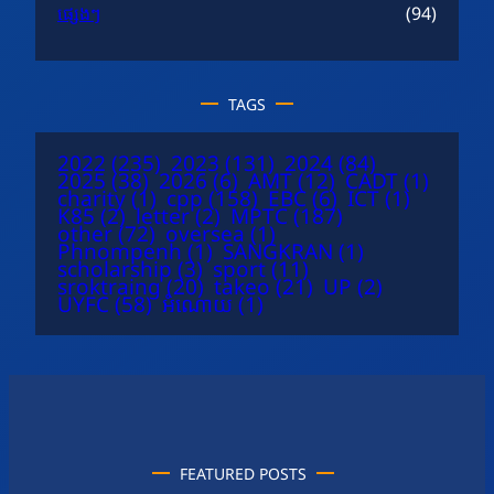
ផ្សេងៗ
(94)
TAGS
2022
(235)
2023
(131)
2024
(84)
2025
(38)
2026
(6)
AMT
(12)
CADT
(1)
charity
(1)
cpp
(158)
EBC
(6)
ICT
(1)
K85
(2)
letter
(2)
MPTC
(187)
other
(72)
oversea
(1)
Phnompenh
(1)
SANGKRAN
(1)
scholarship
(3)
sport
(11)
sroktraing
(20)
takeo
(21)
UP
(2)
UYFC
(58)
អំណោយ
(1)
FEATURED POSTS