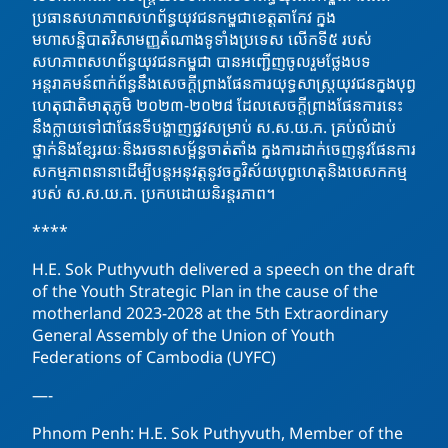
ប្រធានសហភាពសហព័ន្ធយុវជនកម្ពុជាខេត្តតាកែវ ក្នុង
មហាសន្និបាតវិសាមញ្ញតំណាងទូទាំងប្រទេស លេីកទី៥ របស់
សហភាពសហព័ន្ធយុវជនកម្ពុជា
បានអញ្ជើញចូលរួមថ្លែងបទ
អន្តរាគមន៍ពាក់ព័ន្ធនឹងសេចក្ដីព្រាងផែនការយុទ្ធសាស្ត្រយុវជនក្នុងបុព្វ
ហេតុជាតិមាតុភូមិ ២០២៣-២០២៨ ដែលសេចក្ដីព្រាងផែនការនេះ
នឹងក្លាយទៅជាផែនទីបង្ហាញផ្លូវសម្រាប់ ស.ស.យ.ក. គ្រប់លំដាប់
ថ្នាក់និងខ្សែរយៈនិងរចនាសម្ព័ន្ធចាត់តាំង ក្នុងការដាក់ចេញនូវផែនការ
សកម្មភាពនានាដើម្បីបន្តអនុវត្តនូវចក្ខុវិស័យបុព្វហេតុនិងបេសកកម្ម
របស់ ស.ស.យ.ក. ប្រកបដោយនិរន្តរភាព។
****
H.E. Sok Puthyvuth delivered a speech on the draft
of the Youth Strategic Plan in the cause of the
motherland 2023-2028 at the 5th Extraordinary
General Assembly of the Union of Youth
Federations of Cambodia (UYFC)
—-
Phnom Penh: H.E. Sok Puthyvuth, Member of the