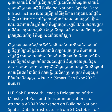
ទូរគមនាគមន៍ ដឹកនាំប្រតិភូក្រសួងប្រៃសណីយ៍និងទូរគមនាគមន៍
ចូលរួមសិក្ខាសាលាស្តីពី Building National Spatial Data
Infrastructure ដែលប្រព្រឹត្តទៅពីថ្ងៃទី៣១ ខែតុលា ដល់ថ្ងៃទី៤
ខែវិច្ឆិកា ឆ្នាំ២០២២ នៅទីក្រុងសេអ៊ូល នៃសាធារណរដ្ឋកូរ៉េ រៀបចំ
ដោយធនាគារអភិវឌ្ឍន៍អាស៊ី
និងក្រុមហ៊ុនLXកូរ៉េ ដោយមានការចូល
រួមពីតំណាងក្រសួងស្ថាប័ន ដៃគូអភិវឌ្ឍន៍ វិស័យឯកជន និងវិទ្យាស្ថាន
ស្រាវជ្រាវរបស់កូរ៉េ និងប្រទេសកំពុងអភិវឌ្ឍ។
សិក្ខាសាលានេះធ្វើឡើងដើម្បីចែករំលែកចំណេះដឹងលើការរៀបចំ
ប្រព័ន្ធគ្រប់គ្រងទិន្នន័យលំហជាតិ សម្រាប់គ្រប់គ្រង និងការវាយ
តម្លៃដីធ្លី ដោយមានការចែករំលែកពីបទពិសោធន៍លើការរៀបចំនិង
អនុវត្តពីអ្នកជំនាញមកពីសាធារណរដ្ឋកូរ៉េ និងប្រទេសមួយចំនួន
ទៀត។ ជាមួយគ្នានេះ គណ:ប្រតិភូក៏បានចូលរួមទស្សនកិច្ចសិក្សានៅ
សារមន្ទីរផែនទីជាតិកូរ៉េ សារមន្ទីរប្រវត្តិសាស្ត្រសេអ៊ូល និងចូលរួម
ពិព័រណ៍ភូមិសាស្ត្រឆ្លាត ២០២២ (Smart Geo Expo2022)
ផងដែរ។
H.E. Sok Puthyvuth Leads a Delegation of the
Ministry of Post and Telecommunications to
Attend a ADB-LX Workshop on Building National
Spatial Data Infrastructure from 31 October to 4