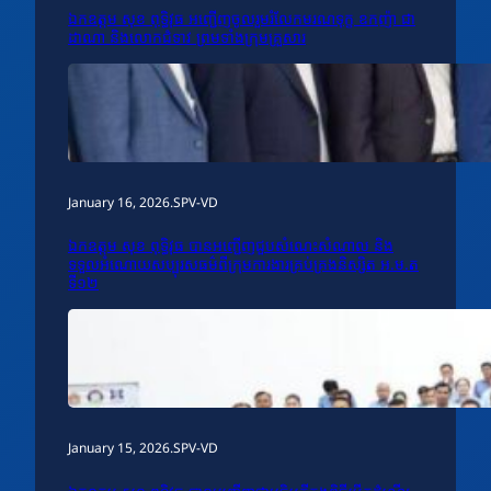
ឯកឧត្តម សុខ ពុទ្ធិវុធ អញ្ជើញចូលរួមរំលែកមរណទុក្ខ ឧកញ៉ា ជា
ដាណា និងលោកជំទាវ ព្រមទាំងក្រុមគ្រួសារ
January 16, 2026
.
SPV-VD
ឯកឧត្តម សុខ ពុទ្ធិវុធ បានអញ្ជើញជួបសំណេះសំណាល និង
ទទួលអំណោយសប្បុរសធម៌ពីក្រុមការងារគ្រប់គ្រងនិស្សិត អ.ម.ត
ទី១២
January 15, 2026
.
SPV-VD