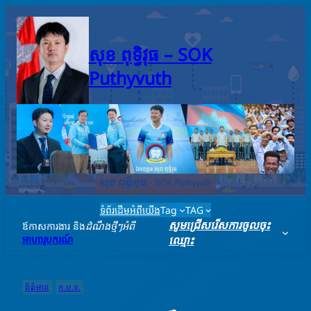
Skip
to
content
សុខ ពុទ្ធិវុធ – SO​K
Puthyvuth
ទំព័រដើម
អំពីយើង
Tag
TAG
សូមជ្រើសរើសការចូលចុះ
ឪកាសការងារ និង
ដំណឹងថ្មីៗអំពី
អាហារូបករណ៍
ឈ្មោះ
ព័ត៌មាន
ក.ប.ទ.