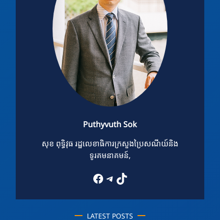
Puthyvuth Sok
សុខ ពុទ្ធិវុធ រដ្ឋលេខាធិការក្រសួងប្រៃសណីយ៍និង
ទូរគមនាគមន៍,
Facebook
Telegram
TikTok
LATEST POSTS