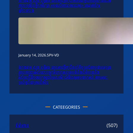
ឯកឧត្តម សុខ ពុទ្ធិវុធ បានអញ្ជើញជាអធិបតីក្នុងពិធីបើកដំណើរ
ការបង្រៀនក្លឹបសិក្សា «មនសិការពលរដ្ឋល្អ» ខេត្តតាកែវ
ឆ្នាំ២០២៦
January 14, 2026
.
SPV-VD
ឯកឧត្តម សុខ ពុទ្ធិវុធ បានអញ្ជើញដឹកនាំកិច្ចប្រជុំតាមដានវឌ្ឍន
ភាពការងារវិស័យបច្ចេកវិទ្យាគមនាគមន៍និងព័ត៌មាននិង
វិស័យឌីជីថលក្រសួងប្រៃសណីយ៍និងទូរគមនាគមន៍ តាមរយៈ
ប្រព័ន្ធវីដេអូសន្និសីទ
CATEEGORIES
ព័ត៌មាន
(507)