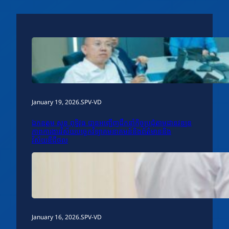
January 19, 2026
.
SPV-VD
ឯកឧត្តម សុខ ពុទ្ធិវុធ បានអញ្ជើញដឹកនាំកិច្ចប្រជុំតាមដានវឌ្ឍន
ភាពការងារវិស័យបច្ចេកវិទ្យាគមនាគមន៍និងព័ត៌មាននិង
វិស័យឌីជីថល
January 16, 2026
.
SPV-VD