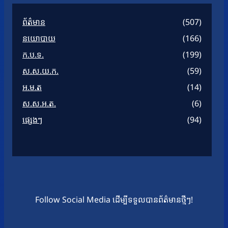
ព័ត៌មាន
(507)
នយោបាយ
(166)
ក.ប.ទ.
(199)
ស.ស.យ.ក.
(59)
អ.ម.ត
(14)
ស.ស.អ.ត.
(6)
ផ្សេងៗ
(94)
Follow Social Media ដើម្បីទទួលបានព័ត៌មានថ្មីៗ!