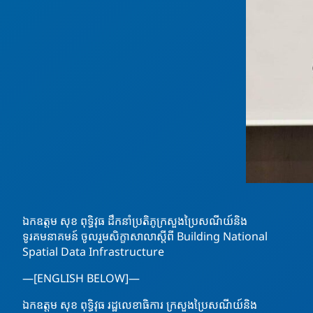
ឯកឧត្តម សុខ ពុទ្ធិវុធ ដឹកនាំប្រតិភូក្រសួងប្រៃសណីយ៍និង
ទូរគមនាគមន៍ ចូលរួមសិក្ខាសាលាស្តីពី Building National
Spatial Data Infrastructure
—[ENGLISH BELOW]—
ឯកឧត្តម សុខ ពុទ្ធិវុធ រដ្ឋលេខាធិការ ក្រសួងប្រៃសណីយ៍និង