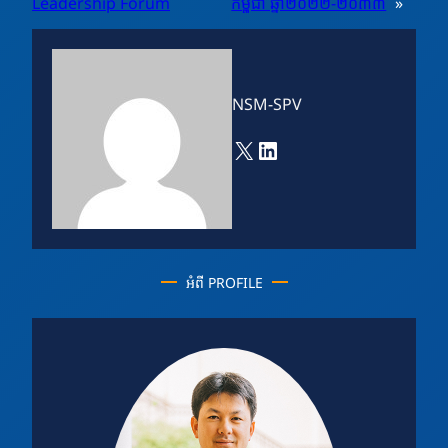
Leadership Forum
កម្ពុជា ឆ្នាំ២០២២-២០៣៣
»
NSM-SPV
X
LinkedIn
អំពី PROFILE