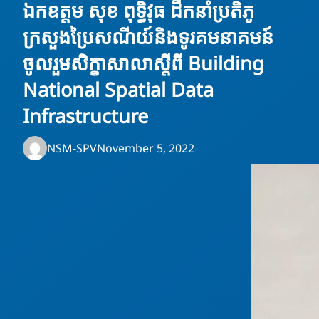
ឯកឧត្តម សុខ ពុទ្ធិវុធ ដឹកនាំប្រតិភូ
ក្រសួងប្រៃសណីយ៍និងទូរគមនាគមន៍
ចូលរួមសិក្ខាសាលាស្តីពី Building
National Spatial Data
Infrastructure
NSM-SPV
November 5, 2022