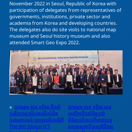
November 2022 in Seoul, Republic of Korea with
participation of delegates from representatives of
governments, institutions, private sector and
academia from Korea and developing countries.
The delegates also do site visits to national map
museum and Seoul history museum and also
attended Smart Geo Expo 2022.
«
ឯកឧត្តម សុខ ពុទ្ធិវុធ ដឹកនាំ
ឯកឧត្តម សុខ ពុទ្ធិវុធ បាន
ប្រតិភូក្រសួងប្រៃសណីយ៍និង
អញ្ជេីញដឹកនាំកិច្ចប្រជុំ
ទូរគមនាគមន៍ ចូលរួមវេទិកាស្តីពី
ពិនិត្យលើសេចក្តីព្រាងយុទ្ធ
The 8th Global ICT
សាស្រ្តសុខាភិបាលឌីជីថល