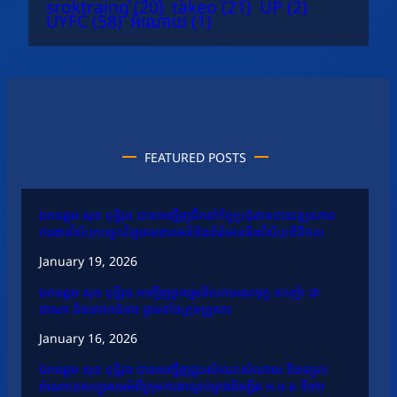
sroktraing
(20)
takeo
(21)
UP
(2)
UYFC
(58)
អំណោយ
(1)
FEATURED POSTS
ឯកឧត្តម សុខ ពុទ្ធិវុធ បានអញ្ជើញដឹកនាំកិច្ចប្រជុំតាមដានវឌ្ឍនភាព
ការងារវិស័យបច្ចេកវិទ្យាគមនាគមន៍និងព័ត៌មាននិងវិស័យឌីជីថល
January 19, 2026
ឯកឧត្តម សុខ ពុទ្ធិវុធ អញ្ជើញចូលរួមរំលែកមរណទុក្ខ ឧកញ៉ា ជា
ដាណា និងលោកជំទាវ ព្រមទាំងក្រុមគ្រួសារ
January 16, 2026
ឯកឧត្តម សុខ ពុទ្ធិវុធ បានអញ្ជើញជួបសំណេះសំណាល និងទទួល
អំណោយសប្បុរសធម៌ពីក្រុមការងារគ្រប់គ្រងនិស្សិត អ.ម.ត ទី១២