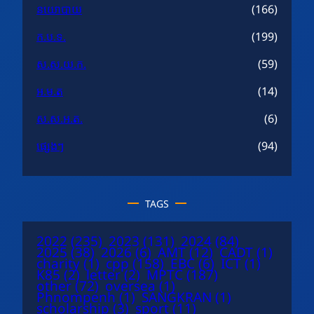
នយោបាយ
(166)
ក.ប.ទ.
(199)
ស.ស.យ.ក.
(59)
អ.ម.ត
(14)
ស.ស.អ.ត.
(6)
ផ្សេងៗ
(94)
TAGS
2022
(235)
2023
(131)
2024
(84)
2025
(38)
2026
(6)
AMT
(12)
CADT
(1)
charity
(1)
cpp
(158)
EBC
(6)
ICT
(1)
K85
(2)
letter
(2)
MPTC
(187)
other
(72)
oversea
(1)
Phnompenh
(1)
SANGKRAN
(1)
scholarship
(3)
sport
(11)