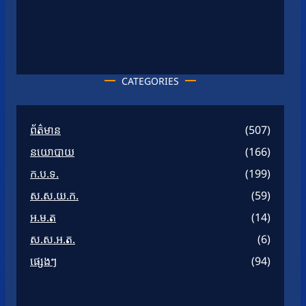
CATEGORIES
ព័ត៌មាន
(507)
នយោបាយ
(166)
ក.ប.ទ.
(199)
ស.ស.យ.ក.
(59)
អ.ម.ត
(14)
ស.ស.អ.ត.
(6)
ផ្សេងៗ
(94)