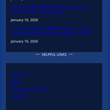
ឯកឧត្តម សុខ ពុទ្ធិវុធ អញ្ជើញចូលរួមរំលែកមរណទុក្ខ ឧកញ៉ា ជា
ដាណា និងលោកជំទាវ ព្រមទាំងក្រុមគ្រួសារ
January 16, 2026
ឯកឧត្តម សុខ ពុទ្ធិវុធ បានអញ្ជើញជួបសំណេះសំណាល និងទទួល
អំណោយសប្បុរសធម៌ពីក្រុមការងារគ្រប់គ្រងនិស្សិត អ.ម.ត ទី១២
January 16, 2026
HELPFUL LINKS
ABOUT US
Policy
Terms and Conditions
Contact Us