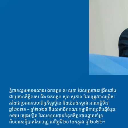
ខ្ញុំបាទសូមអបអរសាទរ ឯកឧត្តម ស សុខា ដែលត្រូវបានជ្រើសតាំង
ជាប្រធានកិត្តិយស និង ឯកឧត្តម សុខ សូកាន ដែលត្រូវបានជ្រើស
តាំងជាប្រធានសហព័ន្ធកីឡាប៊ូល និងប៉េតង់កម្ពុជា
អាណត្តិទី៧
ឆ្នាំ២០២១ – ឆ្នាំ២០២៥ និងសមាជិកគណៈកម្មាធិការប្រតិបត្តិចំនួន
១៥រូប ផ្សេងទៀត ដែលទទួលបានទំនុកចិត្តបោះឆ្នោតគាំទ្រ
ពីមហាសន្និបាតវិសាមញ្ញ នៅថ្ងៃទី២០ ខែកក្កដា ឆ្នាំ២០២២។