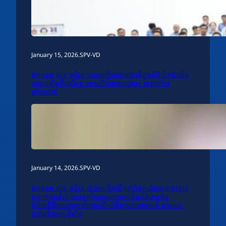
January 15, 2026
.
SPV-VD
ឯកឧត្តម សុខ ពុទ្ធិវុធ បានអញ្ជើញជាអធិបតីក្នុងពិធីបើកដំណើរ
ការបង្រៀនក្លឹបសិក្សា «មនសិការពលរដ្ឋល្អ» ខេត្តតាកែវ
ឆ្នាំ២០២៦
January 14, 2026
.
SPV-VD
ឯកឧត្តម សុខ ពុទ្ធិវុធ បានអញ្ជើញដឹកនាំកិច្ចប្រជុំតាមដានវឌ្ឍន
ភាពការងារវិស័យបច្ចេកវិទ្យាគមនាគមន៍និងព័ត៌មាននិង
វិស័យឌីជីថលក្រសួងប្រៃសណីយ៍និងទូរគមនាគមន៍ តាមរយៈ
ប្រព័ន្ធវីដេអូសន្និសីទ