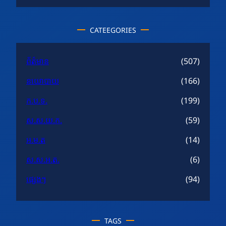
CATEEGORIES
ព័ត៌មាន
(507)
នយោបាយ
(166)
ក.ប.ទ.
(199)
ស.ស.យ.ក.
(59)
អ.ម.ត
(14)
ស.ស.អ.ត.
(6)
ផ្សេងៗ
(94)
TAGS