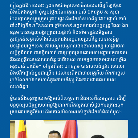
ឆ្លៀតក្នុងឱកាសនេះ ក្នុងនាមជាអគ្គលេខាធិការសហព័ន្ធកីឡាប៊ូល
និងប៉េតង់កម្ពុជា ខ្ញុំសូមថ្លែងអំណរគុណ ដល់ ឯកឧត្តម ស សុខា
ដែលបានចូលរួមត្រួសត្រាយផ្លូវ និងដឹកនាំសហព័ន្ធដោយផ្ទាល់ ចាប់
តាំងពីថ្ងៃទី១២ ខែឧសភា ឆ្នាំ២០១៩ រហូតមកដល់បច្ចុប្បន្ន ដែល ឯក
ឧត្តម បានចង្អុលបង្ហាញដោយផ្ទាល់ និងនាំមកនូវសមិទ្ធផល
គួរឱ្យកត់សម្គាល់ទាំងលំហូរការងាររដ្ឋបាលប្រចាំថ្ងៃ រចនាសម្ព័ន្ធ
បទដ្ឋានបច្ចេកទេស ការបណ្តុះបណ្តាលធនធានមនុស្ស ហេដ្ឋារចនា
សម្ព័ន្ធទីលាន ការហ្វឹកហាត់ ការប្រកួតស្របតាមបទបញ្ជាបច្ចេកទេស
និងលក្ខន្តិកៈរបស់សហព័ន្ធ ជាពិសេស ការទទួលបានមេដាយកម្រិត
អន្តរជាតិ ជាដើម។ បន្ថែមពីនេះ ឯកឧត្តម បានលះបង់នូវពេលវេលា
និងថវិកាផ្ទាល់ខ្លួនជាច្រើន ដែលនេះពិតជាមានអត្ថន័យ និងការចូល
រួមចំណែកយ៉ាងសំខាន់ក្នុងការអភិវឌ្ឍ និងភាពជោគជ័យរបស់
សហព័ន្ធ។
ខ្ញុំបាទនឹងបន្តព្យាយាមឱ្យអស់ពីលទ្ធភាព និងអស់ពីសមត្ថភាព ដើម្បី
បន្តចូលរួមជំរុញសហព័ន្ធឱ្យមានការរីកលូតលាស់ដូចការគ្រោងទុក
ស្របតាមចក្ខុវិស័យ និងគោលបំណងរបស់ថ្នាក់ដឹកនាំជំនាន់មុន។