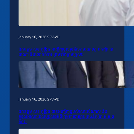
January 16, 2026
.
SPV-VD
ឯកឧត្តម សុខ ពុទ្ធិវុធ អញ្ជើញចូលរួមរំលែកមរណទុក្ខ ឧកញ៉ា ជា
ដាណា និងលោកជំទាវ ព្រមទាំងក្រុមគ្រួសារ
January 16, 2026
.
SPV-VD
ឯកឧត្តម សុខ ពុទ្ធិវុធ បានអញ្ជើញជួបសំណេះសំណាល និង
ទទួលអំណោយសប្បុរសធម៌ពីក្រុមការងារគ្រប់គ្រងនិស្សិត អ.ម.ត
ទី១២