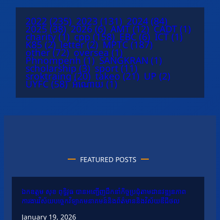
2022
(235)
2023
(131)
2024
(84)
2025
(38)
2026
(6)
AMT
(12)
CADT
(1)
charity
(1)
cpp
(158)
EBC
(6)
ICT
(1)
K85
(2)
letter
(2)
MPTC
(187)
other
(72)
oversea
(1)
Phnompenh
(1)
SANGKRAN
(1)
scholarship
(3)
sport
(11)
sroktraing
(20)
takeo
(21)
UP
(2)
UYFC
(58)
អំណោយ
(1)
FEATURED POSTS
ឯកឧត្តម សុខ ពុទ្ធិវុធ បានអញ្ជើញដឹកនាំកិច្ចប្រជុំតាមដានវឌ្ឍនភាព
ការងារវិស័យបច្ចេកវិទ្យាគមនាគមន៍និងព័ត៌មាននិងវិស័យឌីជីថល
January 19, 2026