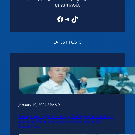
ទូរគមនាគមន៍,
Facebook
Telegram
TikTok
LATEST POSTS
January 19, 2026
.
SPV-VD
ឯកឧត្តម សុខ ពុទ្ធិវុធ បានអញ្ជើញដឹកនាំកិច្ចប្រជុំតាមដានវឌ្ឍន
ភាពការងារវិស័យបច្ចេកវិទ្យាគមនាគមន៍និងព័ត៌មាននិង
វិស័យឌីជីថល