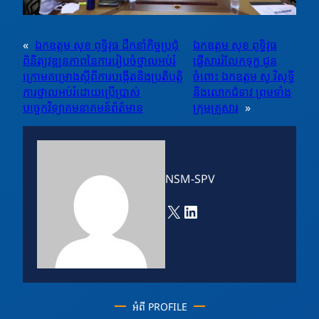
«
ឯកឧត្តម សុខ ពុទ្ធិវុធ ដឹកនាំកិច្ចប្រជុំ
ឯកឧត្តម សុខ ពុទ្ធិវុធ
ពិនិត្យវឌ្ឍនភាពនៃការរៀបចំថ្នាលអប់រំ
ផ្ញើសាររំលែកទុក្ខ ជូន
ក្រោមគម្រោងស្តីពីការបង្កើតនិងប្រតិបត្តិ
ចំពោះ ឯកឧត្តម សូ វិសុទ្ធី
ការថ្នាលអប់រំដោយប្រើប្រាស់
និងលោកជំទាវ ព្រមទាំង
បច្ចេកវិទ្យាគមនាគមន៍ព័ត៌មាន
ក្រុមគ្រួសារ
»
NSM-SPV
X
LinkedIn
អំពី PROFILE