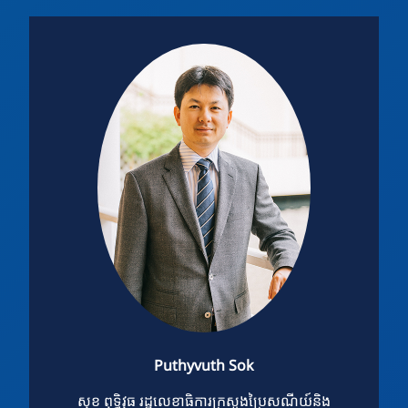
Puthyvuth Sok
សុខ ពុទ្ធិវុធ រដ្ឋលេខាធិការក្រសួងប្រៃសណីយ៍និង