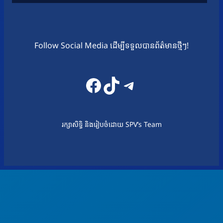
Follow Social Media ដើម្បីទទួលបានព័ត៌មានថ្មីៗ!
Facebook
TikTok
Telegram
រក្សាសិទ្ធិ និងរៀបចំដោយ SPV’s Team