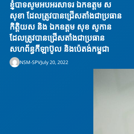
ខ្ញុំបាទសូមអបអរសាទរ ឯកឧត្តម ស
សុខា ដែលត្រូវបានជ្រើសតាំងជាប្រធាន
កិត្តិយស និង ឯកឧត្តម សុខ សូកាន
ដែលត្រូវបានជ្រើសតាំងជាប្រធាន
សហព័ន្ធកីឡាប៊ូល និងប៉េតង់កម្ពុជា
NSM-SPV
July 20, 2022