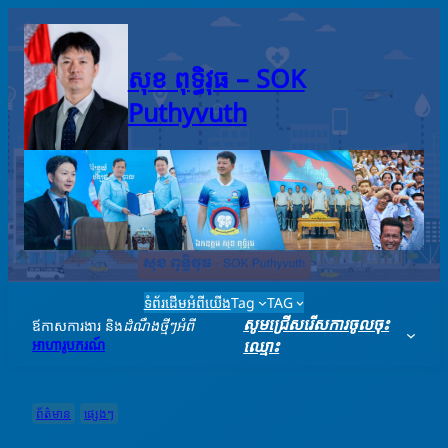
Skip
to
content
សុខ ពុទ្ធិវុធ – SO​K
Puthyvuth
ទំព័រដើម
អំពីយើង
Tag
TAG
សូមជ្រើសរើសការចូលចុះ
ឪកាសការងារ និង
ដំណឹងថ្មីៗអំពី
អាហារូបករណ៍
ឈ្មោះ
ព័ត៌មាន
ផ្សេងៗ