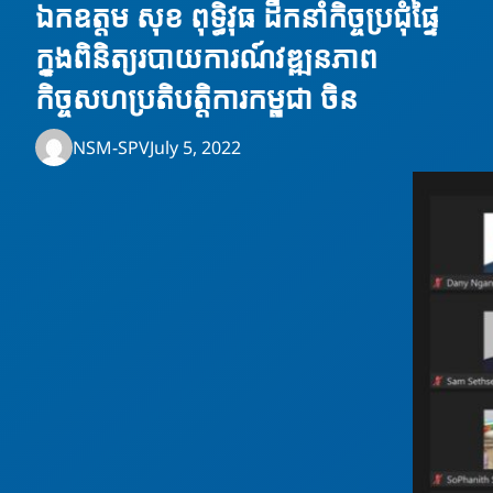
ឯកឧត្តម សុខ ពុទ្ធិវុធ ដឹកនាំកិច្ចប្រជុំផ្ទៃ
ក្នុងពិនិត្យរបាយការណ៍វឌ្ឍនភាព
កិច្ចសហប្រតិបត្តិការកម្ពុជា​ ចិន
NSM-SPV
July 5, 2022