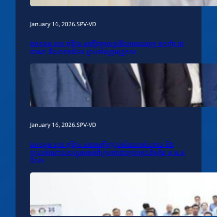
January 16, 2026
.
SPV-VD
ឯកឧត្តម សុខ ពុទ្ធិវុធ អញ្ជើញចូលរួមរំលែកមរណទុក្ខ ឧកញ៉ា ជា
ដាណា និងលោកជំទាវ ព្រមទាំងក្រុមគ្រួសារ
January 16, 2026
.
SPV-VD
ឯកឧត្តម សុខ ពុទ្ធិវុធ បានអញ្ជើញជួបសំណេះសំណាល និង
ទទួលអំណោយសប្បុរសធម៌ពីក្រុមការងារគ្រប់គ្រងនិស្សិត អ.ម.ត
ទី១២