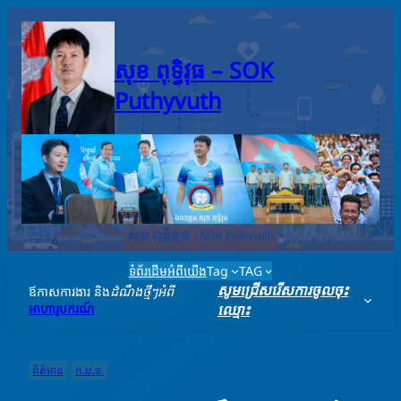
Skip
to
content
សុខ ពុទ្ធិវុធ – SO​K
Puthyvuth
ទំព័រដើម
អំពីយើង
Tag
TAG
សូមជ្រើសរើសការចូលចុះ
ឪកាសការងារ និង
ដំណឹងថ្មីៗអំពី
អាហារូបករណ៍
ឈ្មោះ
ព័ត៌មាន
ក.ប.ទ.