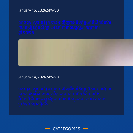
January 15, 2026
.
SPV-VD
ឯកឧត្តម សុខ ពុទ្ធិវុធ បានអញ្ជើញជាអធិបតីក្នុងពិធីបើកដំណើរ
ការបង្រៀនក្លឹបសិក្សា «មនសិការពលរដ្ឋល្អ» ខេត្តតាកែវ
ឆ្នាំ២០២៦
January 14, 2026
.
SPV-VD
ឯកឧត្តម សុខ ពុទ្ធិវុធ បានអញ្ជើញដឹកនាំកិច្ចប្រជុំតាមដានវឌ្ឍន
ភាពការងារវិស័យបច្ចេកវិទ្យាគមនាគមន៍និងព័ត៌មាននិង
វិស័យឌីជីថលក្រសួងប្រៃសណីយ៍និងទូរគមនាគមន៍ តាមរយៈ
ប្រព័ន្ធវីដេអូសន្និសីទ
CATEEGORIES