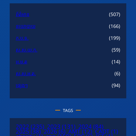
ព័ត៌មាន
(507)
នយោបាយ
(166)
ក.ប.ទ.
(199)
ស.ស.យ.ក.
(59)
អ.ម.ត
(14)
ស.ស.អ.ត.
(6)
ផ្សេងៗ
(94)
TAGS
2022
(235)
2023
(131)
2024
(84)
2025
(38)
2026
(6)
AMT
(12)
CADT
(1)