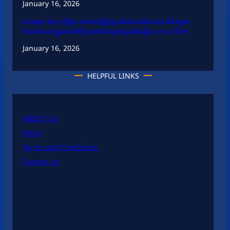
January 16, 2026
ឯកឧត្តម សុខ ពុទ្ធិវុធ បានអញ្ជើញជួបសំណេះសំណាល និងទទួល
អំណោយសប្បុរសធម៌ពីក្រុមការងារគ្រប់គ្រងនិស្សិត អ.ម.ត ទី១២
January 16, 2026
HELPFUL LINKS
ABOUT US
Policy
Terms and Conditions
Contact Us