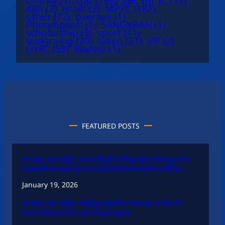
charity
(1)
cpp
(158)
EBC
(6)
ICT
(1)
K85
(2)
letter
(2)
MPTC
(187)
other
(72)
oversea
(1)
Phnompenh
(1)
SANGKRAN
(1)
scholarship
(3)
sport
(11)
sroktraing
(20)
takeo
(21)
UP
(2)
UYFC
(58)
អំណោយ
(1)
FEATURED POSTS
ឯកឧត្តម សុខ ពុទ្ធិវុធ បានអញ្ជើញដឹកនាំកិច្ចប្រជុំតាមដានវឌ្ឍនភាព
ការងារវិស័យបច្ចេកវិទ្យាគមនាគមន៍និងព័ត៌មាននិងវិស័យឌីជីថល
January 19, 2026
ឯកឧត្តម សុខ ពុទ្ធិវុធ អញ្ជើញចូលរួមរំលែកមរណទុក្ខ ឧកញ៉ា ជា
ដាណា និងលោកជំទាវ ព្រមទាំងក្រុមគ្រួសារ