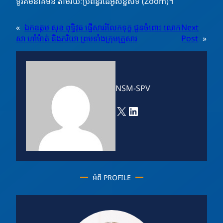
ទូរគមនាគមន៍ តាមរយៈប្រព័ន្ធវីដេអូសន្និសីទ (Zoom)។
«
ឯកឧត្តម សុខ ពុទ្ធិវុធ ផ្ញើសាររំលែកទុក្ខ ជូនចំពោះ លោក
Next
សា ហាំម៉ាត់ និងភរិយា ព្រមទាំងក្រុមគ្រួសារ
Post
»
NSM-SPV
X
LinkedIn
អំពី PROFILE