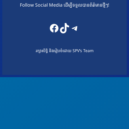
Follow Social Media ដើម្បីទទួលបានព័ត៌មានថ្មីៗ!
Facebook
TikTok
Telegram
រក្សាសិទ្ធិ និងរៀបចំដោយ SPV’s Team