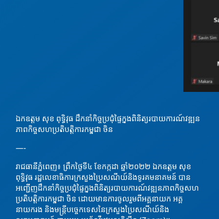
ឯកឧត្តម សុខ ពុទ្ធិវុធ ដឹកនាំកិច្ចប្រជុំផ្ទៃក្នុងពិនិត្យរបាយការណ៍វឌ្ឍន
ភាពកិច្ចសហប្រតិបត្តិការកម្ពុជា​ ចិន
—-
រាជធានីភ្នំពេញ៖ ព្រឹកថ្ងៃទី៤ ខែកក្កដា ឆ្នាំ២០២២ ឯកឧត្តម សុខ
ពុទ្ធិវុធ រដ្ឋលេខាធិការក្រសួងប្រៃសណីយ៍និងទូរគមនាគមន៍ បាន
អញ្ជើញដឹកនាំកិច្ចប្រជុំផ្ទៃក្នុងពិនិត្យរបាយការណ៍វឌ្ឍនភាពកិច្ចសហ
ប្រតិបត្តិការកម្ពុជា​ ចិន ដោយមានការចូលរួមពីអគ្គនាយក អគ្គ
នាយករង និងមន្ត្រីបច្ចេកទេសនៃក្រសួងប្រៃសណីយ៍និង