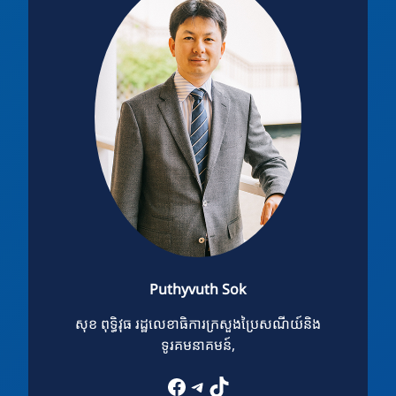
Puthyvuth Sok
សុខ ពុទ្ធិវុធ រដ្ឋលេខាធិការក្រសួងប្រៃសណីយ៍និង
ទូរគមនាគមន៍,
Facebook
Telegram
TikTok