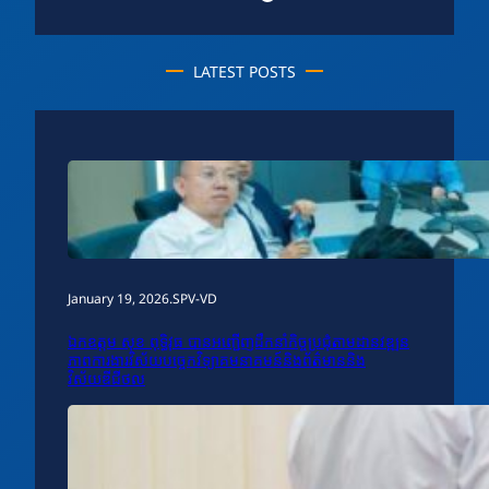
LATEST POSTS
January 19, 2026
.
SPV-VD
ឯកឧត្តម សុខ ពុទ្ធិវុធ បានអញ្ជើញដឹកនាំកិច្ចប្រជុំតាមដានវឌ្ឍន
ភាពការងារវិស័យបច្ចេកវិទ្យាគមនាគមន៍និងព័ត៌មាននិង
វិស័យឌីជីថល